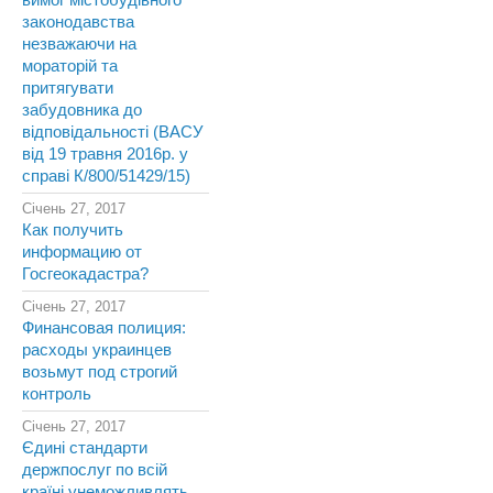
вимог містобудівного
законодавства
незважаючи на
мораторій та
притягувати
забудовника до
відповідальності (ВАСУ
від 19 травня 2016р. у
справі К/800/51429/15)
Січень 27, 2017
Как получить
информацию от
Госгеокадастра?
Січень 27, 2017
Финансовая полиция:
расходы украинцев
возьмут под строгий
контроль
Січень 27, 2017
Єдині стандарти
держпослуг по всій
країні унеможливлять