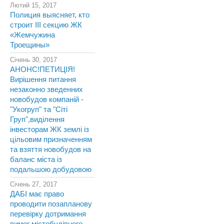
Лютий 15, 2017
Полиция выясняет, кто
строит III секцию ЖК
«Жемчужина
Троещины»
Січень 30, 2017
АНОНС!ПЕТИЦІЯ!
Вирішення питання
незаконно зведенних
новобудов компаній -
"Укогруп" та "Сіті
Груп",виділення
інвесторам ЖК землі із
цільовим призначенням
та взяття новобудов на
баланс міста із
подальшою добудовою
Січень 27, 2017
ДАБІ має право
проводити позапланову
перевірку дотримання