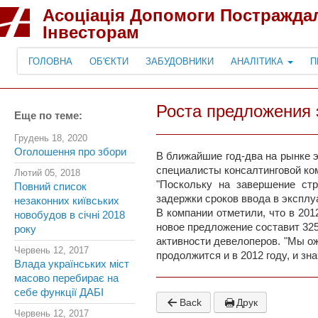
Асоціація Допомоги Постражда
Інвесторам
ГОЛОВНА
ОБ'ЄКТИ
ЗАБУДОВНИКИ
АНАЛІТИКА
П
Роста предложения 
Еще по теме:
Грудень 18, 2020
Оголошення про збори
В ближайшие год-два на рынке 
специалисты консалтинговой комп
Лютий 05, 2018
"Поскольку на завершение ст
Повний список
задержки сроков ввода в эксплу
незаконних київських
В компании отметили, что в 201
новобудов в січні 2018
новое предложение составит 325
року
активности девелоперов. "Мы ож
Червень 12, 2017
продолжится и в 2012 году, и зн
Влада українських міст
масово перебирає на
себе функції ДАБІ
Back
Друк
Червень 12, 2017