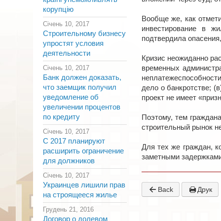
корупцію
Вообще же, как отмет
Січень 10, 2017
инвестирование в жи
Строительному бизнесу
подтвердила опасения
упростят условия
деятельности
Кризис неожиданно рас
Січень 10, 2017
временных администра
Банк должен доказать,
неплатежеспособности 
что заемщик получил
дело о банкротстве; (
уведомление об
проект не имеет «призн
увеличении процентов
по кредиту
Поэтому, тем граждан
строительный рынок не
Січень 10, 2017
С 2017 планируют
Для тех же граждан, 
расширить ограничение
заметными задержками,
для должников
Січень 10, 2017
Украинцев лишили прав
Back
Друк
на строящееся жилье
Грудень 21, 2016
Договор о долевом