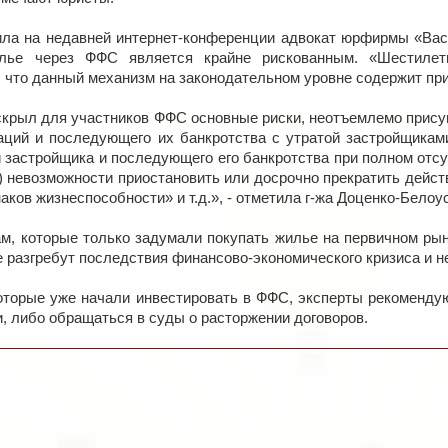
ила на недавней интернет-конференции адвокат юрфирмы «Вас
лье через ФФС является крайне рискованным. «Шестилетн
, что данный механизм на законодательном уровне содержит пр
крыл для участников ФФС основные риски, неотъемлемо присущи
ций и последующего их банкротства с утратой застройщиками 
застройщика и последующего его банкротства при полном отсу
в) невозможности приостановить или досрочно прекратить дейс
аков жизнеспособности» и т.д.», - отметила г-жа Доценко-Белоус
ам, которые только задумали покупать жилье на первичном рын
 разгребут последствия финансово-экономического кризиса и н
которые уже начали инвестировать в ФФС, эксперты рекомендую
 либо обращаться в суды о расторжении договоров.