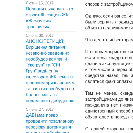
Лютий 15, 2017
споров с застройщиком
Полиция выясняет, кто
строит III секцию ЖК
Однако, если ранее, ч
«Жемчужина
были вернуть людям де
Троещины»
объекта недвижимости 
Січень 30, 2017
Что делать инвесторам
АНОНС!ПЕТИЦІЯ!
Вирішення питання
По словам юристов ко
незаконно зведенних
если цена квадратног
новобудов компаній -
сдачи в эксплуатацию 
"Укогруп" та "Сіті
в том числе и через о
Груп",виділення
средства назад, так
інвесторам ЖК землі із
являться факт оплаты 
цільовим призначенням
та взяття новобудов на
Тем не менее, сканд
баланс міста із
застройщиками до январ
подальшою добудовою
гражданина нет никак
Січень 27, 2017
единственный способ 
ДАБІ має право
обязательств перед лю
проводити позапланову
перевірку дотримання
С другой стороны, ка