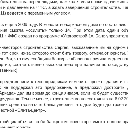
бязательства перед людьми, даже затягивая сроки сдачи жиль
и и давлением на ФФС, а ждать завершения строительства. Так
 11) ведется с переменным успехом.
ь еще в 2009 году. В монолитно-каркасном доме по состоянию н
ания смогла «осилить» только 14. При этом дата сдачи об
011 г. ФФС создан по программе «Укргорстрой-1». Банк-управител
инвесторов строительства Сергея, высказанные им на одном 
 тот срок, из-за которого стоит бить тревогу, отмечают юристы
. Вот, что ему сообщили банкиры: «Главная причина медленног
ртир, соответственно высокая цена при наличии по соседств
твенных).
предложением к генподрядчикам изменить проект здания и п
к не поддержал это предложение, а предложил достроить 
Аркада» дал им время до конца января, если не будет существ
дрядчика». Тем не менее, строительство по состоянию на 6.02.2
щих средства на счет банка уверены, что дом будет достроен 
вестной «Элита-центр».
стройщик объявит себя банкротом, инвесторы имеют полное пр
тмечают юристы.