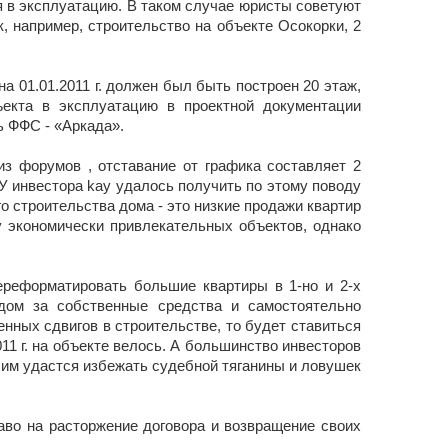
я в эксплуатацию. В таком случае юристы советуют
, например, строительство на объекте Осокорки, 2
а 01.01.2011 г. должен был быть построен 20 этаж,
ъекта в эксплуатацию в проектной документации
ь ФФС - «Аркада».
из форумов , отставание от графика составляет 2
. У инвестора kay удалось получить по этому поводу
о строительства дома - это низкие продажи квартир
у экономически привлекательных объектов, однако
ереформатировать большие квартиры в 1-но и 2-х
дом за собственные средства и самостоятельно
енных сдвигов в строительстве, то будет ставиться
011 г. на объекте велось. А большинство инвесторов
и им удастся избежать судебной тяганины и ловушек
аво на расторжение договора и возвращение своих