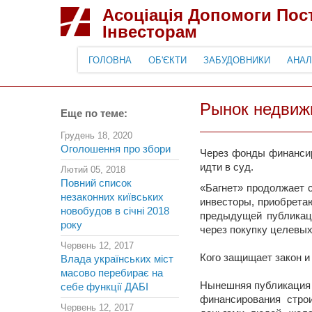
Асоціація Допомоги По
Інвесторам
ГОЛОВНА
ОБ'ЄКТИ
ЗАБУДОВНИКИ
АНАЛ
Рынок недвиж
Еще по теме:
Грудень 18, 2020
Оголошення про збори
Через фонды финансиро
идти в суд.
Лютий 05, 2018
Повний список
«Багнет» продолжает 
незаконних київських
инвесторы, приобрета
новобудов в січні 2018
предыдущей публикаци
року
через покупку целевых 
Червень 12, 2017
Кого защищает закон и
Влада українських міст
масово перебирає на
Нынешняя публикация 
себе функції ДАБІ
финансирования стро
Червень 12, 2017