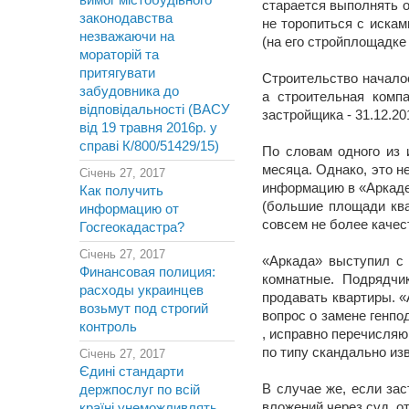
вимог містобудівного
старается выполнять о
законодавства
не торопиться с искам
незважаючи на
(на его стройплощадке
мораторій та
притягувати
Строительство началос
забудовника до
а строительная комп
відповідальності (ВАСУ
застройщика - 31.12.2
від 19 травня 2016р. у
справі К/800/51429/15)
По словам одного из 
месяца. Однако, это не
Січень 27, 2017
информацию в «Аркаде»
Как получить
(большие площади ква
информацию от
совсем не более качес
Госгеокадастра?
Січень 27, 2017
«Аркада» выступил с 
Финансовая полиция:
комнатные. Подрядчи
расходы украинцев
продавать квартиры. «
возьмут под строгий
вопрос о замене генпо
контроль
, исправно перечисляю
по типу скандально из
Січень 27, 2017
Єдині стандарти
В случае же, если за
держпослуг по всій
вложений через суд, о
країні унеможливлять