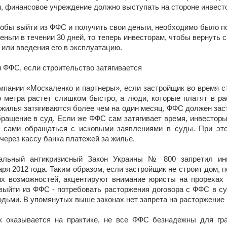
, финансовое учреждение должно выступать на стороне инвестор
тобы выйти из ФФС и получить свои деньги, необходимо было 
ньги в течении 30 дней, то теперь инвесторам, чтобы вернуть
или введения его в эксплуатацию.
 ФФС, если строительство затягивается
мпании «Москаленко и партнеры», если застройщик во время с
о метра растет слишком быстро, а люди, которые платят в рас
жилья затягиваются более чем на один месяц, ФФС должен зас
бращение в суд. Если же ФФС сам затягивает время, инвесторы 
 и сами обращаться с исковыми заявлениями в суды. При эт
через кассу банка платежей за жилье.
альный антикризисный Закон Украины № 800 запретил инв
я 2012 года. Таким образом, если застройщик не строит дом, по
их возможностей, акцентируют внимание юристы на прорехах
выйти из ФФС - потребовать расторжения договора с ФФС в с
дьми. В упомянутых выше законах нет запрета на расторжение
к оказывается на практике, не все ФФС безнадежны для гр