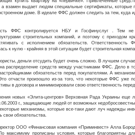
ющих купить квартиру на «первичке». Привлеченные средст
, а взамен выдает людям специальные сертификаты, которые 
строенном доме. В идеале ФФС должен следить за тем, куда и
ость ФФС контролируется НБУ и Госфинуслуг . Тем не
уктурами строительных компаний, и поэтому с приходом кри
атягивать с исполнением обязательств. Ответственность Ф
ась к нулю - крайняя в этой ситуации будет строительная компа
 юристы, деньги отсудить будет очень сложно. В лучшем случа
 на распределение средств между участниками ФФС. Дело в то
астройщиками обязательств перед покупателями. А механиз
Это отчасти произошло из-за того, что некоторые ФФС уже п
тивы в договора и минимизировали свою ответственность перед
ения новых «Элита-центров» Верховная Рада Украины еще л
9.06.2003 г., защищающие людей от возможных недобросовестн
некоторые механизмы, которые все-таки дают луч надежды инве
ь свои обязательства.
иректор ООО «Финансовая компания «Приминвест» Алла Бород
По максимуму прописаны условия, которые благоприятны дл