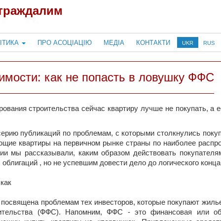
страждалим
ІТИКА
ПРО АСОЦІАЦІЮ
МЕДІА
КОНТАКТИ
UKR
RUS
имости: как не попасть в ловушку ФФС
вания строительства сейчас квартиру лучше не покупать, а е
серию публикаций по проблемам, с которыми столкнулись покуп
ющие квартиры на первичном рынке страны по наиболее распр
и мы рассказывали, каким образом действовать покупателя
облигаций , но не успевшим довести дело до логического конца 
 как
посвящена проблемам тех инвесторов, которые покупают жиль
ительства (ФФС). Напомним, ФФС - это финансовая или общ