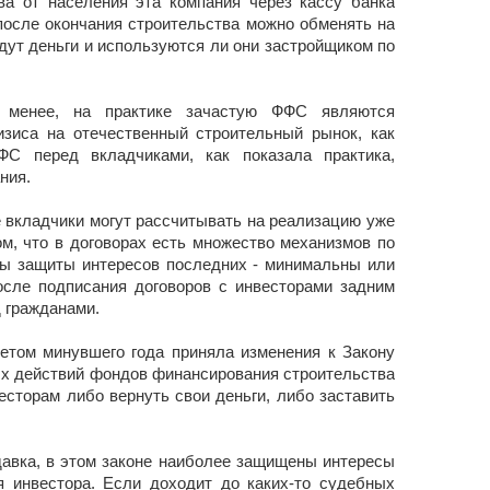
ва от населения эта компания через кассу банка
после окончания строительства можно обменять на
дут деньги и используются ли они застройщиком по
 менее, на практике зачастую ФФС являются
зиса на отечественный строительный рынок, как
ФС перед вкладчиками, как показала практика,
ния.
е вкладчики могут рассчитывать на реализацию уже
м, что в договорах есть множество механизмов по
мы защиты интересов последних - минимальны или
осле подписания договоров с инвесторами задним
 гражданами.
етом минувшего года приняла изменения к Закону
ых действий фондов финансирования строительства
сторам либо вернуть свои деньги, либо заставить
авка, в этом законе наиболее защищены интересы
я инвестора. Если доходит до каких-то судебных