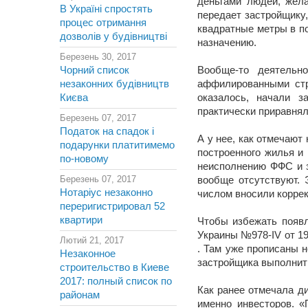
деньгами людей, жела
В Україні спростять
передает застройщику
процес отримання
квадратные метры в по
дозволів у будівництві
назначению.
Березень 30, 2017
Чорний список
Вообще-то деятельн
незаконних будівництв
аффилированными стр
Києва
оказалось, начали з
практически приравнял
Березень 07, 2017
Податок на спадок і
А у нее, как отмечают
подарунки платитимемо
построенного жилья и
по-новому
неисполнению ФФС и з
Березень 07, 2017
вообще отсутствуют. 
Нотаріус незаконно
числом вносили коррек
переригистрировал 52
квартири
Чтобы избежать появл
Украины №978-IV от 1
Лютий 21, 2017
. Там уже прописаны 
Незаконное
застройщика выполнит
строительство в Киеве
2017: полный список по
Как ранее отмечала д
районам
именно инвесторов. «