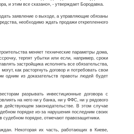
а, и этим все сказано», - утверждает Бородавка.
подать заявление о выходе, а управляющие обязаны
 средства, необходимо ждать продажи открепленного
троительства меняет технические параметры дома,
срочку, терпят убытки или если, например, сроки
тавлять застройщика исполнять все обязательства,
могут, как расторгнуть договор и потребовать свои
ом одним из доказательств правоты людей будет
есторам разрывать инвестиционные договора с
влиять на него ни у банка, ни у ФФС, ни у рядового
 в действующем законодательстве. В этом случае
удебном порядке из-за нарушения последним своих
 в судебном порядке, отмечают правозащитники.
аждан. Некоторая их часть, работающих в Киеве,