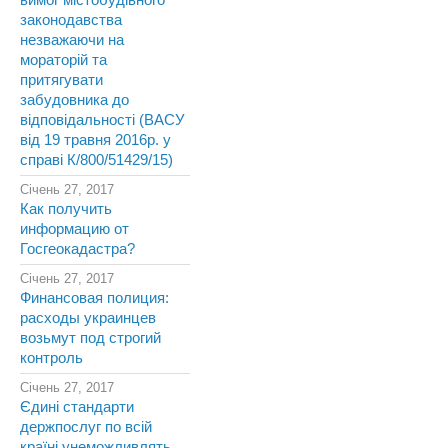
вимог містобудівного
законодавства
незважаючи на
мораторій та
притягувати
забудовника до
відповідальності (ВАСУ
від 19 травня 2016р. у
справі К/800/51429/15)
Січень 27, 2017
Как получить
информацию от
Госгеокадастра?
Січень 27, 2017
Финансовая полиция:
расходы украинцев
возьмут под строгий
контроль
Січень 27, 2017
Єдині стандарти
держпослуг по всій
країні унеможливлять