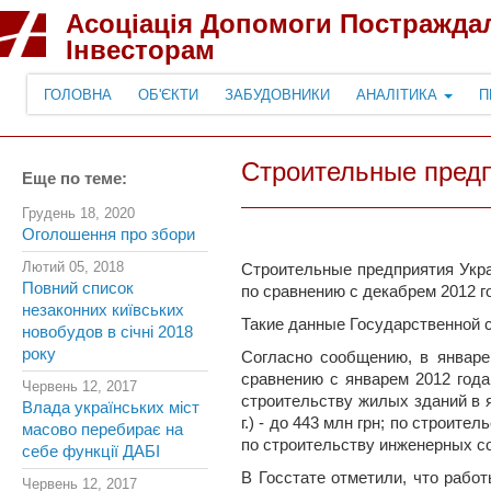
Асоціація Допомоги Постражда
Інвесторам
ГОЛОВНА
ОБ'ЄКТИ
ЗАБУДОВНИКИ
АНАЛІТИКА
П
Строительные предп
Еще по теме:
Грудень 18, 2020
Оголошення про збори
Лютий 05, 2018
Строительные предприятия Укра
Повний список
по сравнению с декабрем 2012 г
незаконних київських
Такие данные Государственной 
новобудов в січні 2018
року
Согласно сообщению, в январе
сравнению с январем 2012 года
Червень 12, 2017
строительству жилых зданий в 
Влада українських міст
г.) - до 443 млн грн; по строит
масово перебирає на
по строительству инженерных соо
себе функції ДАБІ
В Госстате отметили, что рабо
Червень 12, 2017