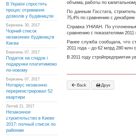
объема, работы по капитальному
В Україні спростять
процес отримання
По данным Госстата, строитель
дозволів у будівництві
75,4% по сравнению с декабрем 
Березень 30, 2017
Справка УНИАН. По уточненным
Чорний список
сравнению с показателями 2011 
незаконних будівництв
Ранее служба сообщала, что с
Києва
2011 года – до 62 млрд 280 млн г
Березень 07, 2017
В 2011 году стройпредприятия у
Податок на спадок і
подарунки платитимемо
по-новому
Березень 07, 2017
Нотаріус незаконно
Back
Друк
переригистрировал 52
квартири
Лютий 21, 2017
Незаконное
строительство в Киеве
2017: полный список по
районам