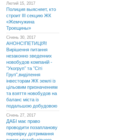
Лютий 15, 2017
Полиция выясняет, кто
строит III секцию ЖК
«Жемчужина
Троещины»
Січень 30, 2017
АНОНС!ПЕТИЦІЯ!
Вирішення питання
незаконно зведенних
новобудов компаній -
"Укогруп" та "Сіті
Груп",виділення
інвесторам ЖК землі із
цільовим призначенням
та взяття новобудов на
баланс міста із
подальшою добудовою
Січень 27, 2017
ДАБІ має право
проводити позапланову
перевірку дотримання