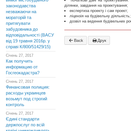
вимог містобудівного
початкові дані на проектування:
ділянки, завдання на проектування;
законодавства
експертиза проекту і сам проект;
незважаючи на
ліцензія на будівельну діяльність;
мораторій та
дозвіл на ведення будівельних роб
притягувати
забудовника до
відповідальності (ВАСУ
Back
Друк
від 19 травня 2016р. у
справі К/800/51429/15)
Січень 27, 2017
Как получить
информацию от
Госгеокадастра?
Січень 27, 2017
Финансовая полиция:
расходы украинцев
возьмут под строгий
контроль
Січень 27, 2017
Єдині стандарти
держпослуг по всій
країні унеможливлять