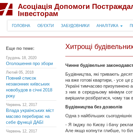
Асоціація Допомоги Постражда
Інвесторам
ГОЛОВНА
ОБ'ЄКТИ
ЗАБУДОВНИКИ
АНАЛІТИКА
П
Хитрощі будівельни
Еще по теме:
Грудень 18, 2020
Оголошення про збори
Чинне будівельне законодавс
Лютий 05, 2018
Будівництва, які тривають десят
Повний список
на вже готові квартири, - усе це
незаконних київських
Україні тимчасово призупинено 
новобудов в січні 2018
з них в середньому мінімум сот
року
вирішили розібратися, чому так 
Червень 12, 2017
Будівництва без дозволів
Влада українських міст
Одна з найбільших сьогоднішніх 
масово перебирає на
себе функції ДАБІ
- Я їжджу по Києву і бачу рекл
Але якщо копнути глибше, то біл
Червень 12, 2017