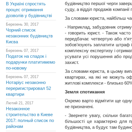
будівництво першої черги завер
В Україні спростять
суду, а відділ продажів компані
процес отримання
дозволів у будівництві
За словами юриста, найбільш ча
Березень 30, 2017
- Наприклад, забудовник отримує
Чорний список
- говорить юрист. - Також часто
незаконних будівництв
передбачає четвертую або п’яту
Києва
зобов’язують заплатити штраф і
Березень 07, 2017
комплексну експертизу і отримат
Податок на спадок і
усувати усі порушення або прод
подарунки платитимемо
захист.
по-новому
За словами юриста, в цьому випа
Березень 07, 2017
квартирах, на які не можуть о
Нотаріус незаконно
житлові комплекси - близько 60% 
переригистрировал 52
Земля спотикання
квартири
Окремо варто відмітити ще одну 
Лютий 21, 2017
не призначені.
Незаконное
строительство в Киеве
- Звернете увагу, скільки бага
2017: полный список по
більшості це характерно для пр
районам
будівництва, а будує там будинок