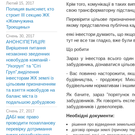
Лютий 15, 2017
Крім того, комунікації в таких 
Полиция выясняет, кто
свою трансформаторну підстанці
строит III секцию ЖК
Перевірити цільове призначення 
«Жемчужина
якому представлена публічна кад
Троещины»
еякі інвестори думають, що якщо
Січень 30, 2017
тут не все так гладко, вже були 
АНОНС!ПЕТИЦІЯ!
Вирішення питання
Що робити
незаконно зведенних
Зараз у інвестора всього один 
новобудов компаній -
забудовника, дізнаватися цільов
"Укогруп" та "Сіті
Груп",виділення
- Вас повинно насторожити, як
інвесторам ЖК землі із
будівництва, - продовжує Мих
цільовим призначенням
будівельним нормативам і іншим 
та взяття новобудов на
Як бачите, зараз "порятунок 
баланс міста із
забудовників. Як говорять експе
подальшою добудовою
забудовників і девелоперів.
Січень 27, 2017
Необхідні документи:
ДАБІ має право
проводити позапланову
рішення про відведення земельної
перевірку дотримання
договір оренди землі (причому те