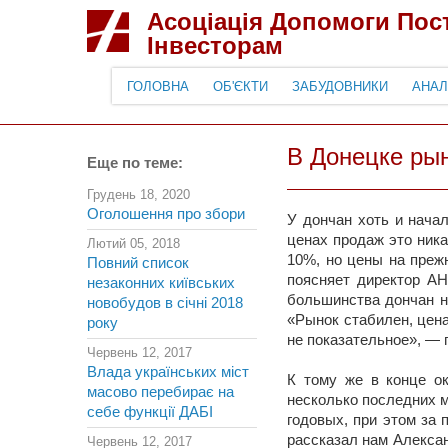
Асоціація Допомоги По
Інвесторам
ГОЛОВНА
ОБ'ЄКТИ
ЗАБУДОВНИКИ
АНАЛ
В Донецке ры
Еще по теме:
Грудень 18, 2020
Оголошення про збори
У дончан хоть и нача
ценах продаж это ника
Лютий 05, 2018
10%, но цены на преж
Повний список
поясняет директор АН
незаконних київських
большинства дончан н
новобудов в січні 2018
«Рынок стабилен, цена
року
не показательное», — 
Червень 12, 2017
Влада українських міст
К тому же в конце ок
масово перебирає на
несколько последних м
себе функції ДАБІ
годовых, при этом за
рассказал нам Алексан
Червень 12, 2017