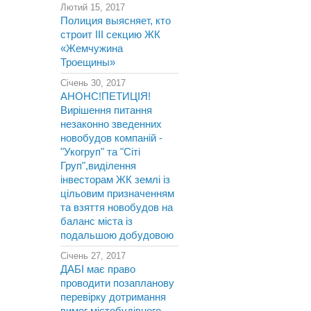
Лютий 15, 2017
Полиция выясняет, кто
строит III секцию ЖК
«Жемчужина
Троещины»
Січень 30, 2017
АНОНС!ПЕТИЦІЯ!
Вирішення питання
незаконно зведенних
новобудов компаній -
"Укогруп" та "Сіті
Груп",виділення
інвесторам ЖК землі із
цільовим призначенням
та взяття новобудов на
баланс міста із
подальшою добудовою
Січень 27, 2017
ДАБІ має право
проводити позапланову
перевірку дотримання