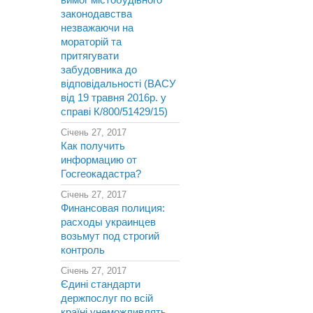
вимог містобудівного
законодавства
незважаючи на
мораторій та
притягувати
забудовника до
відповідальності (ВАСУ
від 19 травня 2016р. у
справі К/800/51429/15)
Січень 27, 2017
Как получить
информацию от
Госгеокадастра?
Січень 27, 2017
Финансовая полиция:
расходы украинцев
возьмут под строгий
контроль
Січень 27, 2017
Єдині стандарти
держпослуг по всій
країні унеможливлять