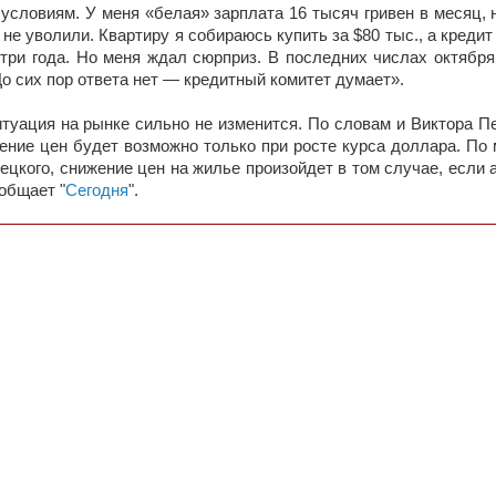
 условиям. У меня «белая» зарплата 16 тысяч гривен в месяц,
 не уволили. Квартиру я собираюсь купить за $80 тыс., а креди
три года. Но меня ждал сюрприз. В последних числах октября
До сих пор ответа нет — кредитный комитет думает».
уация на рынке сильно не изменится. По словам и Виктора Пе
ение цен будет возможно только при росте курса доллара. По
цкого, снижение цен на жилье произойдет в том случае, если а
ообщает "
Сегодня
".