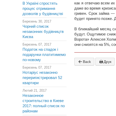
как я отвечаю всем их
В Україні спростять
даже во время кризиса
процес отримання
гривен. Срок займа — 
дозволів у будівництві
будет принято позже. 
Березень 30, 2017
Чорний список
В ближайший месяц сит
незаконних будівництв
будут. Ощутимое сниж
Києва
Ворота» Алексея Холме
Березень 07, 2017
они снизятся на 5%, с
Податок на спадок і
подарунки платитимемо
по-новому
Back
Друк
Березень 07, 2017
Нотаріус незаконно
переригистрировал 52
квартири
Лютий 21, 2017
Незаконное
строительство в Киеве
2017: полный список по
районам