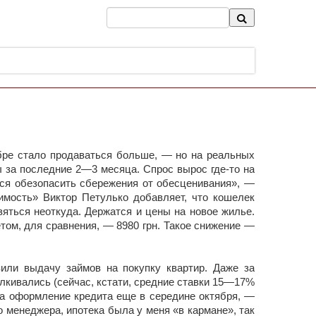
ябре стало продаваться больше, — но на реальных
ы за последние 2—3 месяца. Спрос вырос где-то на
тся обезопасить сбережения от обесценивания», —
имость» Виктор Петулько добавляет, что кошелек
яться неоткуда. Держатся и цены на новое жилье.
етом, для сравнения, — 8980 грн. Такое снижение —
вили выдачу займов на покупку квартир. Даже за
лкивались (сейчас, кстати, средние ставки 15—17%
на оформление кредита еще в середине октября, —
 менеджера, ипотека была у меня «в кармане», так