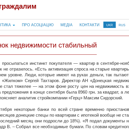
страждалим
ІТИКА
ПРО АСОЦІАЦІЮ
МЕДІА
КОНТАКТИ
UKR
RUS
нок недвижимости стабильный
л просыпаться инстинкт покупателя — квартир в сентябре-но
к не отразилось. «Есть активизация спроса на старые квартир
нем уровне. Люди, которые имеют на руках деньги, так пытаю
 «Жилком» Сергей Тахтаров. Директор АН «Донецкая недвиж
е стал тяжелее — на этом фоне росту цен на недвижимость вз
 предложения в конце сентября была 8960 грн. за квадрат, а л
поясняет аналитик стройкомпании «Герц» Максим Сидорский.
тября некоторые банки по всей стране временно приостано
есяцев донецкие спецы по квартирам с ипотекой вообще не ста
 последний месяц они подросли до 18%). «Я подал документы 
др В. – Собрал все необходимые бумаги. По словам кредитного