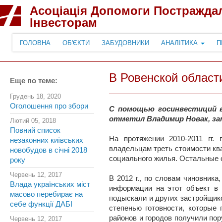
Асоціація Допомоги Постражда
Інвесторам
ГОЛОВНА
ОБ'ЄКТИ
ЗАБУДОВНИКИ
АНАЛІТИКА
П
В Ровенской област
Еще по теме:
Грудень 18, 2020
Оголошення про збори
С помощью госинвестиций в 
отметил Владимир Новак, за
Лютий 05, 2018
Повний список
На протяжении 2010-2011 гг.
незаконних київських
владельцам треть стоимости ква
новобудов в січні 2018
социального жилья. Остальные 
року
Червень 12, 2017
В 2012 г., по словам чиновник
Влада українських міст
информации на этот объект в 
масово перебирає на
подыскали и других застройщик
себе функції ДАБІ
степенью готовности, которые 
районов и городов получили по
Червень 12, 2017