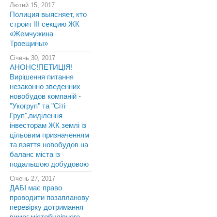
Лютий 15, 2017
Полиция выясняет, кто
строит III секцию ЖК
«Жемчужина
Троещины»
Січень 30, 2017
АНОНС!ПЕТИЦІЯ!
Вирішення питання
незаконно зведенних
новобудов компаній -
"Укогруп" та "Сіті
Груп",виділення
інвесторам ЖК землі із
цільовим призначенням
та взяття новобудов на
баланс міста із
подальшою добудовою
Січень 27, 2017
ДАБІ має право
проводити позапланову
перевірку дотримання