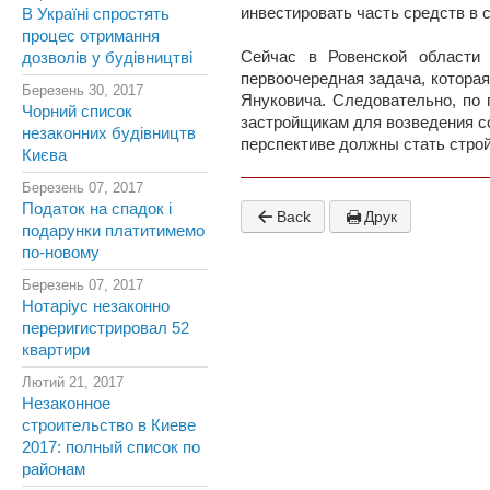
инвестировать часть средств в 
В Україні спростять
процес отримання
Сейчас в Ровенской области
дозволів у будівництві
первоочередная задача, котора
Березень 30, 2017
Януковича. Следовательно, по 
Чорний список
застройщикам для возведения со
незаконних будівництв
перспективе должны стать стро
Києва
Березень 07, 2017
Податок на спадок і
Back
Друк
подарунки платитимемо
по-новому
Березень 07, 2017
Нотаріус незаконно
переригистрировал 52
квартири
Лютий 21, 2017
Незаконное
строительство в Киеве
2017: полный список по
районам