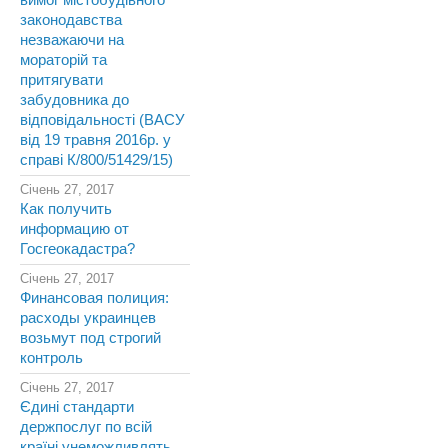
вимог містобудівного
законодавства
незважаючи на
мораторій та
притягувати
забудовника до
відповідальності (ВАСУ
від 19 травня 2016р. у
справі К/800/51429/15)
Січень 27, 2017
Как получить
информацию от
Госгеокадастра?
Січень 27, 2017
Финансовая полиция:
расходы украинцев
возьмут под строгий
контроль
Січень 27, 2017
Єдині стандарти
держпослуг по всій
країні унеможливлять