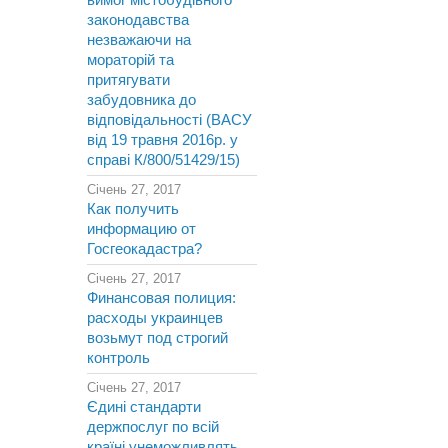
вимог містобудівного
законодавства
незважаючи на
мораторій та
притягувати
забудовника до
відповідальності (ВАСУ
від 19 травня 2016р. у
справі К/800/51429/15)
Січень 27, 2017
Как получить
информацию от
Госгеокадастра?
Січень 27, 2017
Финансовая полиция:
расходы украинцев
возьмут под строгий
контроль
Січень 27, 2017
Єдині стандарти
держпослуг по всій
країні унеможливлять