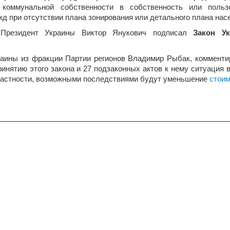
и коммунальной собственности в собственность или пол
д при отсутствии плана зонирования или детального плана насе
 Президент Украины Виктор Янукович подписал
Закон У
аины из фракции Партии регионов Владимир Рыбак, комментиру
ринятию этого закона и 27 подзаконных актов к нему ситуация 
частности, возможными последствиями будут уменьшение
стоим