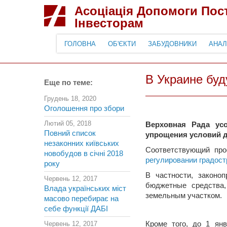
Асоціація Допомоги По
Інвесторам
ГОЛОВНА
ОБ'ЄКТИ
ЗАБУДОВНИКИ
АНАЛ
В Украине бу
Еще по теме:
Грудень 18, 2020
Оголошення про збори
Лютий 05, 2018
Верховная Рада усо
Повний список
упрощения условий д
незаконних київських
Соответствующий про
новобудов в січні 2018
регулировании градост
року
В частности, законо
Червень 12, 2017
бюджетные средства,
Влада українських міст
земельным участком.
масово перебирає на
себе функції ДАБІ
Червень 12, 2017
Кроме того, до 1 ян