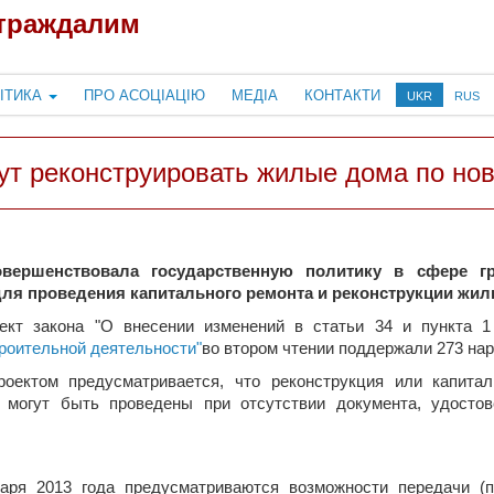
страждалим
ІТИКА
ПРО АСОЦІАЦІЮ
МЕДІА
КОНТАКТИ
UKR
RUS
дут реконструировать жилые дома по н
вершенствовала государственную политику в сфере гра
ля проведения капитального ремонта и реконструкции жил
ект закона "О внесении изменений в статьи 34 и пункта
роительной деятельности"
во втором чтении поддержали 273 на
проектом предусматривается, что реконструкция или капит
 могут быть проведены при отсутствии документа, удостов
варя 2013 года предусматриваются возможности передачи (