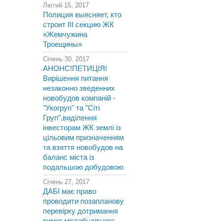
Лютий 15, 2017
Полиция выясняет, кто
строит III секцию ЖК
«Жемчужина
Троещины»
Січень 30, 2017
АНОНС!ПЕТИЦІЯ!
Вирішення питання
незаконно зведенних
новобудов компаній -
"Укогруп" та "Сіті
Груп",виділення
інвесторам ЖК землі із
цільовим призначенням
та взяття новобудов на
баланс міста із
подальшою добудовою
Січень 27, 2017
ДАБІ має право
проводити позапланову
перевірку дотримання