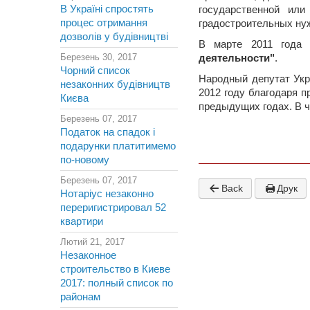
В Україні спростять
государственной ил
процес отримання
градостроительных нуж
дозволів у будівництві
В марте 2011 года
Березень 30, 2017
деятельности"
.
Чорний список
Народный депутат Укр
незаконних будівництв
2012 году благодаря п
Києва
предыдущих годах. В 
Березень 07, 2017
Податок на спадок і
подарунки платитимемо
по-новому
Березень 07, 2017
Back
Друк
Нотаріус незаконно
переригистрировал 52
квартири
Лютий 21, 2017
Незаконное
строительство в Киеве
2017: полный список по
районам