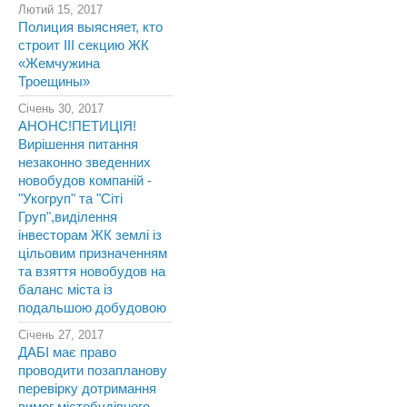
Лютий 15, 2017
Полиция выясняет, кто
строит III секцию ЖК
«Жемчужина
Троещины»
Січень 30, 2017
АНОНС!ПЕТИЦІЯ!
Вирішення питання
незаконно зведенних
новобудов компаній -
"Укогруп" та "Сіті
Груп",виділення
інвесторам ЖК землі із
цільовим призначенням
та взяття новобудов на
баланс міста із
подальшою добудовою
Січень 27, 2017
ДАБІ має право
проводити позапланову
перевірку дотримання