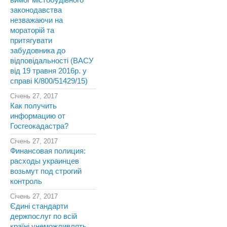
вимог містобудівного
законодавства
незважаючи на
мораторій та
притягувати
забудовника до
відповідальності (ВАСУ
від 19 травня 2016р. у
справі К/800/51429/15)
Січень 27, 2017
Как получить
информацию от
Госгеокадастра?
Січень 27, 2017
Финансовая полиция:
расходы украинцев
возьмут под строгий
контроль
Січень 27, 2017
Єдині стандарти
держпослуг по всій
країні унеможливлять