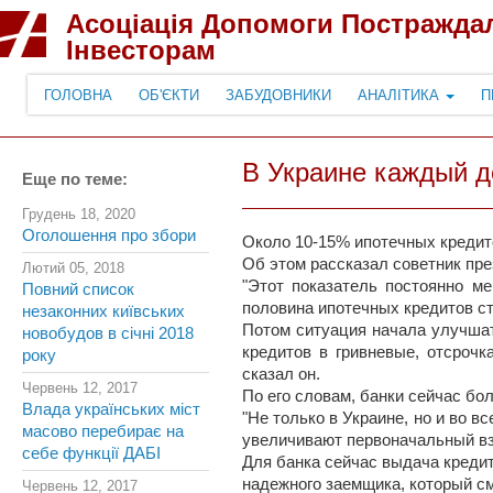
Асоціація Допомоги Постражда
Інвесторам
ГОЛОВНА
ОБ'ЄКТИ
ЗАБУДОВНИКИ
АНАЛІТИКА
П
В Украине каждый д
Еще по теме:
Грудень 18, 2020
Оголошення про збори
Около 10-15% ипотечных кредит
Об этом рассказал советник пр
Лютий 05, 2018
"Этот показатель постоянно ме
Повний список
половина ипотечных кредитов с
незаконних київських
Потом ситуация начала улучшат
новобудов в січні 2018
кредитов в гривневые, отсрочк
року
сказал он.
Червень 12, 2017
По его словам, банки сейчас бо
Влада українських міст
"Не только в Украине, но и во 
масово перебирає на
увеличивают первоначальный вз
себе функції ДАБІ
Для банка сейчас выдача креди
надежного заемщика, который см
Червень 12, 2017