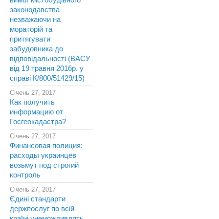
вимог містобудівного
законодавства
незважаючи на
мораторій та
притягувати
забудовника до
відповідальності (ВАСУ
від 19 травня 2016р. у
справі К/800/51429/15)
Січень 27, 2017
Как получить
информацию от
Госгеокадастра?
Січень 27, 2017
Финансовая полиция:
расходы украинцев
возьмут под строгий
контроль
Січень 27, 2017
Єдині стандарти
держпослуг по всій
країні унеможливлять