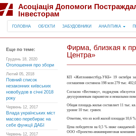
Асоціація Допомоги Постражда
Інвесторам
ГОЛОВНА
ОБ'ЄКТИ
ЗАБУДОВНИКИ
АНАЛІТИКА
П
Фирма, близкая к п
Еще по теме:
Центра»
Грудень 18, 2020
Оголошення про збори
Лютий 05, 2018
КП «Житлоинвестбуд-УКБ» 19 октября зак
Повний список
соглашения составила 198 млн 279 тыс. 402,
незаконних київських
новобудов в січні 2018
Согласно «Вестнику», подрядчик обязуется
двухуровневым паркингом и нежилыми поме
року
Общая площадь жилья составляет 11 тыс. кв. 
Червень 12, 2017
уровне 10 тыс. гривен.
Влада українських міст
Отметим, что из всей жилой площади 10,6 %
масово перебирає на
себе функції ДАБІ
Цена победителя на 0,5 % ниже ожидаемой 
ООО «Проектно-инжиниринговая компания 
Червень 12, 2017