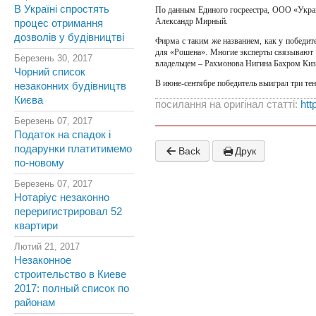
В Україні спростять
По данным Единого госреестра, ООО «Украи
Александр Мирный.
процес отримання
дозволів у будівництві
Фирма с таким же названием, как у победит
для «Рошена». Многие эксперты связывают
Березень 30, 2017
владельцем – Рахмонова Нигина Бахром Киз
Чорний список
В июне-сентябре победитель выиграл три тен
незаконних будівництв
Києва
посилання на оригінал статті:
htt
Березень 07, 2017
Податок на спадок і
подарунки платитимемо
Back
Друк
по-новому
Березень 07, 2017
Нотаріус незаконно
переригистрировал 52
квартири
Лютий 21, 2017
Незаконное
строительство в Киеве
2017: полный список по
районам