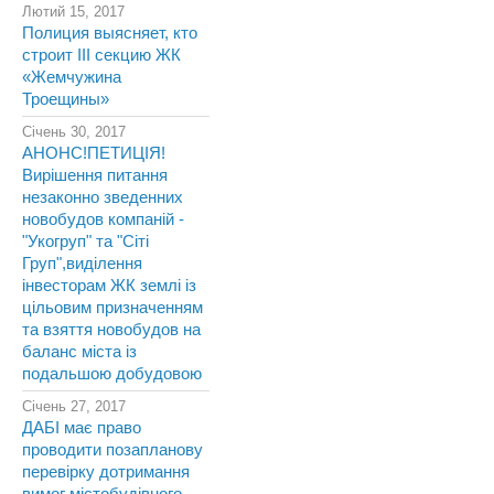
Лютий 15, 2017
Полиция выясняет, кто
строит III секцию ЖК
«Жемчужина
Троещины»
Січень 30, 2017
АНОНС!ПЕТИЦІЯ!
Вирішення питання
незаконно зведенних
новобудов компаній -
"Укогруп" та "Сіті
Груп",виділення
інвесторам ЖК землі із
цільовим призначенням
та взяття новобудов на
баланс міста із
подальшою добудовою
Січень 27, 2017
ДАБІ має право
проводити позапланову
перевірку дотримання