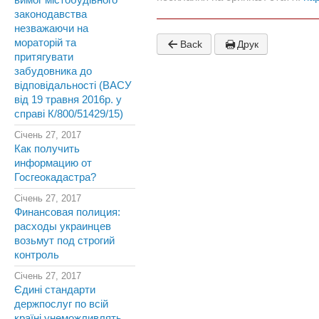
вимог містобудівного
законодавства
незважаючи на
мораторій та
Back
Друк
притягувати
забудовника до
відповідальності (ВАСУ
від 19 травня 2016р. у
справі К/800/51429/15)
Січень 27, 2017
Как получить
информацию от
Госгеокадастра?
Січень 27, 2017
Финансовая полиция:
расходы украинцев
возьмут под строгий
контроль
Січень 27, 2017
Єдині стандарти
держпослуг по всій
країні унеможливлять