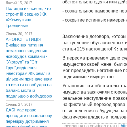
обстоятельств сделки или дей
Лютий 15, 2017
Полиция выясняет, кто
- сознательное намерение не
строит III секцию ЖК
«Жемчужина
- сокрытие истинных намерени
Троещины»
Січень 30, 2017
Заключение договора, которы
АНОНС!ПЕТИЦІЯ!
наступление обусловленных и
Вирішення питання
статьи 215 настоящегоГК явля
незаконно зведенних
новобудов компаній -
В пересматриваемом деле суд
"Укогруп" та "Сіті
имущество своей жене, был о
Груп",виділення
мог предвидеть негативные п
інвесторам ЖК землі із
недвижимое имущество.
цільовим призначенням
та взяття новобудов на
Установив эти обстоятельств
баланс міста із
имущества заключили стороны
подальшою добудовою
реальное наступление право
на фиктивный переход права 
Січень 27, 2017
ДАБІ має право
от исполнения в будущем за 
проводити позапланову
фактически владеть и пользо
перевірку дотримання
посилання на оригінал статті:
htt