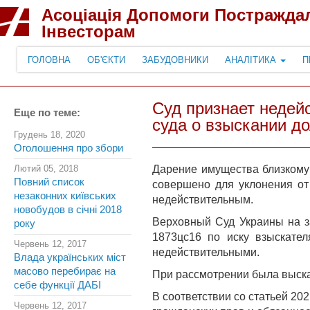
Асоціація Допомоги Постражда
Інвесторам
ГОЛОВНА
ОБ'ЄКТИ
ЗАБУДОВНИКИ
АНАЛІТИКА
П
Суд признает недей
Еще по теме:
суда о взыскании до
Грудень 18, 2020
Оголошення про збори
Лютий 05, 2018
Дарение имущества близкому 
Повний список
совершено для уклонения от
незаконних київських
недействительным.
новобудов в січні 2018
Верховный Суд Украины на з
року
1873цс16 по иску взыскате
Червень 12, 2017
недействительными.
Влада українських міст
масово перебирає на
При рассмотрении была выск
себе функції ДАБІ
В соответствии со статьей 20
Червень 12, 2017