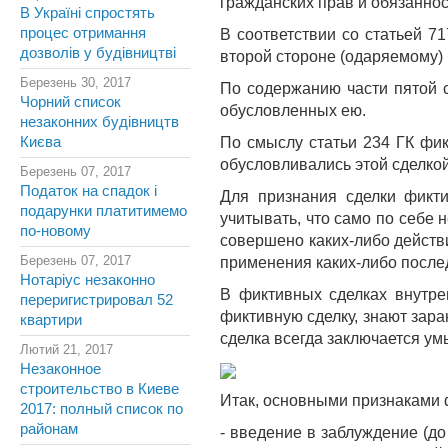
гражданских прав и обязаннос
В Україні спростять
процес отримання
В соответствии со статьей 7
дозволів у будівництві
второй стороне (одаряемому) 
Березень 30, 2017
По содержанию части пятой с
Чорний список
обусловленных ею.
незаконних будівництв
Києва
По смыслу статьи 234 ГК фик
обусловливались этой сделкой
Березень 07, 2017
Податок на спадок і
Для признания сделки фикт
подарунки платитимемо
учитывать, что само по себе 
по-новому
совершено каких-либо действ
Березень 07, 2017
применения каких-либо после
Нотаріус незаконно
В фиктивных сделках внутре
переригистрировал 52
фиктивную сделку, знают зара
квартири
сделка всегда заключается у
Лютий 21, 2017
Незаконное
строительство в Киеве
Итак, основными признаками 
2017: полный список по
районам
- введение в заблуждение (до