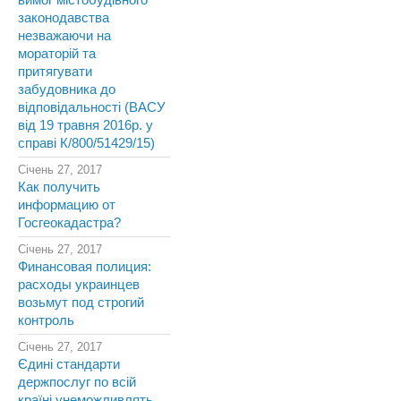
вимог містобудівного
законодавства
незважаючи на
мораторій та
притягувати
забудовника до
відповідальності (ВАСУ
від 19 травня 2016р. у
справі К/800/51429/15)
Січень 27, 2017
Как получить
информацию от
Госгеокадастра?
Січень 27, 2017
Финансовая полиция:
расходы украинцев
возьмут под строгий
контроль
Січень 27, 2017
Єдині стандарти
держпослуг по всій
країні унеможливлять