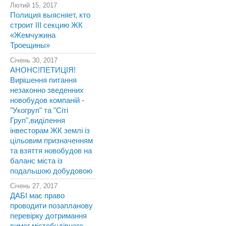
Лютий 15, 2017
Полиция выясняет, кто
строит III секцию ЖК
«Жемчужина
Троещины»
Січень 30, 2017
АНОНС!ПЕТИЦІЯ!
Вирішення питання
незаконно зведенних
новобудов компаній -
"Укогруп" та "Сіті
Груп",виділення
інвесторам ЖК землі із
цільовим призначенням
та взяття новобудов на
баланс міста із
подальшою добудовою
Січень 27, 2017
ДАБІ має право
проводити позапланову
перевірку дотримання