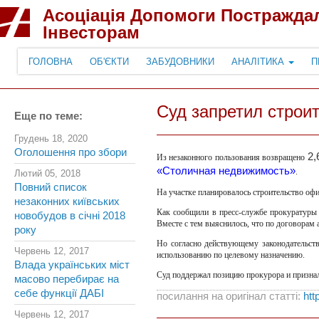
Асоціація Допомоги Постражда
Інвесторам
ГОЛОВНА
ОБ'ЄКТИ
ЗАБУДОВНИКИ
АНАЛІТИКА
П
Суд запретил строи
Еще по теме:
Грудень 18, 2020
Оголошення про збори
2,
Из незаконного пользования возвращено
«Столичная недвижимость»
.
Лютий 05, 2018
Повний список
На участке планировалось строительство оф
незаконних київських
Как сообщили в пресс-службе прокуратуры 
новобудов в січні 2018
Вместе с тем выяснилось, что по договорам 
року
Но согласно действующему законодательств
Червень 12, 2017
использованию по целевому назначению.
Влада українських міст
Суд поддержал позицию прокурора и признал
масово перебирає на
себе функції ДАБІ
посилання на оригінал статті:
htt
Червень 12, 2017