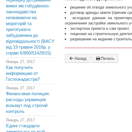
перевірку дотримання
вимог містобудівного
решение об отводе земельного уч
законодавства
договор аренды земли (причем ср
незважаючи на
исходные данные на проектиро
ограничения застройки земельного у
мораторій та
экспертиза проекта и сам проект;
притягувати
лицензия на строительную деятел
забудовника до
разрешение на ведение строитель
відповідальності (ВАСУ
від 19 травня 2016р. у
справі К/800/51429/15)
Назад
Печать
Январь 27, 2017
Как получить
информацию от
Госгеокадастра?
Январь 27, 2017
Финансовая полиция:
расходы украинцев
возьмут под строгий
контроль
Январь 27, 2017
Єдині стандарти
держпослуг по всій