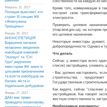
районам
собственности на каждую из них
Февраль 15, 2017
Кроме того, коммуникации в та
Полиция выясняет, кто
построит свою трансформатор
строит III секцию ЖК
электросети.
«Жемчужина
Проверить целевое назначени
Троещины»
(map.land.gov.ua), на котором 
Январь 30, 2017
его целевое назначение.
АНОНС!ПЕТИЦІЯ!
Некоторые инвесторы думают, ч
Вирішення питання
добропорядочности. Однако и ту
незаконно зведенних
новобудов компаній -
Что делать
"Укогруп" та "Сіті
Сейчас у инвестора всего один
Груп",виділення
список) застройщика, узнавать
інвесторам ЖК землі із
цільовим призначенням
- Вас должно насторожить, есл
та взяття новобудов на
строительства, - продолжает
баланс міста із
Государственным строительным н
подальшою добудовою
Как видите, сейчас "спасение 
Январь 27, 2017
застройщиков. Как говорят экс
ДАБІ має право
жесткую ответственность застр
проводити позапланову
Необходимые документы: