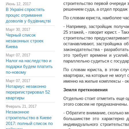
строительство первой очереди 
Июнь 12, 2017
решением суда, а отдел продаж
В Україні спростять
процес отримання
По словам юриста, наиболее ча
дозволів у будівництві
- Например, застройщик получа
Март 30, 2017
25 этажей, - говорит юрист. - Т
Черный список
строительство предусматривает 
незаконных строек
останавливают, застройщика о
Киева
законодательства - разработать
Март 07, 2017
это требует времени и усилий
Налог на наследство и
параллельно судиться с государ
подарки будем платить
По словам юриста, в этом слу
по-новому
квартирах, на которые не могут
Март 07, 2017
именно на жилые комплексы - ок
Нотариус незаконно
Земля преткновения
переригистрировал 52
квартиры
Отдельно стоит отметить еще о
этого совсем не предназначены
Февраль 21, 2017
Незаконное
- Обратите внимание, сколько м
строительство в Киеве
большинстве это характерно д
2017: полный список по
индивидуального строительств