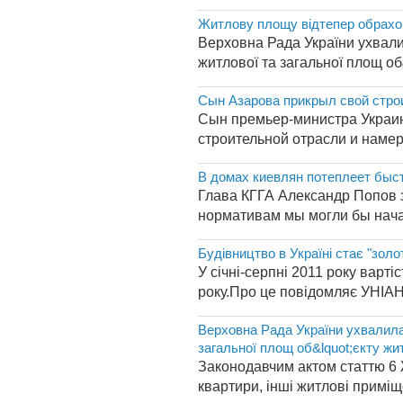
Житлову площу відтепер обрахов
Верховна Рада України ухвали
житлової та загальної площ об&
Сын Азарова прикрыл свой стро
Сын премьер-министра Украин
строительной отрасли и намере
В домах киевлян потеплеет быс
Глава КГГА Александр Попов з
нормативам мы могли бы начат
Будівництво в Україні стає "золо
У січні-серпні 2011 року варт
року.Про це повідомляє УНІАН 
Верховна Рада України ухвалила
загальної площ об&lquot;єкту жи
Законодавчим актом статтю 6 Ж
квартири, інші житлові приміщ