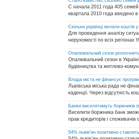
Стало известно, сколько семей 
С начала 2011 года 405 семей
квартала 2010 года введено в 
Скільки українці вклали коштів 
Для проведення аналізу ситуац
нерухомості по всіх регіонах У
Опалювальний сезон розпочнетьс
Опалювальний сезон в Україні 
будівництва та житлово-комун
Влада міста не фінансує програ
Львівська міська рада не фін
каденції. Через відсутність ко
Банки виселятимуть боржників із
Виселити боржника банк зможе
прав кредиторів і споживачів 
54% львів’ян позитивно ставля
54% львів’ян позитивно ставл