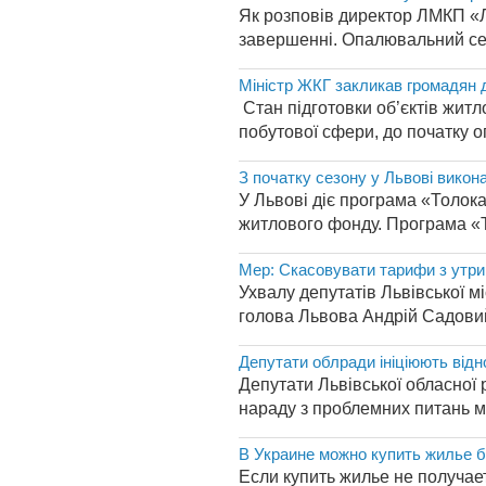
Як розповів директор ЛМКП «Л
завершенні. Опалювальний сез
Міністр ЖКГ закликав громадян д
Стан підготовки об’єктів жит
побутової сфери, до початку о
З початку сезону у Львові викон
У Львові діє програма «Толока
житлового фонду. Програма «То
Мер: Скасовувати тарифи з утри
Ухвалу депутатів Львівської м
голова Львова Андрій Садовий
Депутати облради ініціюють відн
Депутати Львівської обласної
нараду з проблемних питань ме
В Украине можно купить жилье б
Если купить жилье не получае