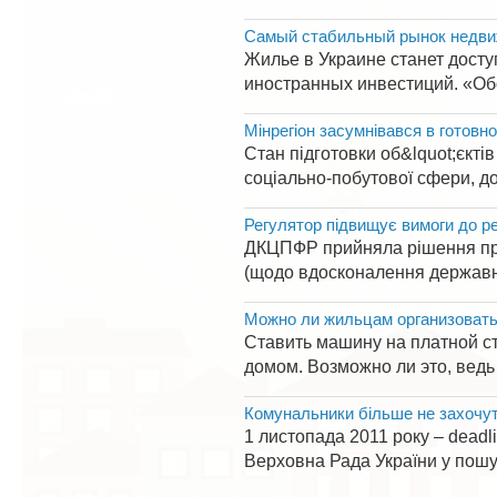
Самый стабильный рынок недви
Жилье в Украине станет досту
иностранных инвестиций. «Обо
Мінрегіон засумнівався в готовн
Стан підготовки об&lquot;єкт
соціально-побутової сфери, до
Регулятор підвищує вимоги до ре
ДКЦПФР прийняла рішення про 
(щодо вдосконалення державно
Можно ли жильцам организовать
Ставить машину на платной ст
домом. Возможно ли это, ведь
Комунальники більше не захочу
1 листопада 2011 року – deadl
Верховна Рада України у пошу