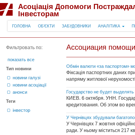
Асоціація Допомоги Постражда
Інвесторам
ГОЛОВНА
ОБ'ЄКТИ
ЗАБУДОВНИКИ
АНАЛІТИКА
П
Ассоциация помощи
Фильтровать по:
показать все
Обмін валюти «за паспортом» мо
Тип новини
Фіксація паспортних даних пр
новини галузі
напряму житлової нерухомості 
новини асоціації
Государство не будет выделять
анонси
КИЕВ. 6 октября. УНН. Госуда
Теги
кредитования. Об этом во вр
інвестор
У Чернівцях збудували багатопов
У Чернівцях 7 жовтня офіційно
ради. У ньому міститься 217 к