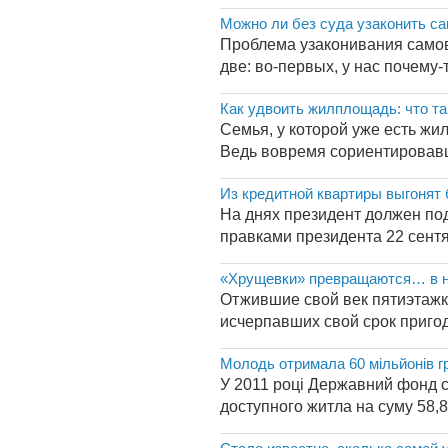
Можно ли без суда узаконить с
Проблема узаконивания самов
две: во-первых, у нас почему-
Как удвоить жилплощадь: что т
Семья, у которой уже есть жи
Ведь вовремя сориентировавш
Из кредитной квартиры выгонят 
На днях президент должен по
правками президента 22 сентяб
«Хрущевки» превращаются… в 
Отжившие свой век пятиэтажк
исчерпавших свой срок пригод
Молодь отримала 60 мільйонів г
У 2011 році Державний фонд 
доступного житла на суму 58,8