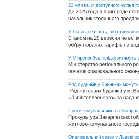
20 млн кв. м доступного жилья 
До 2025 года в пригороде ст
начальник столичного предпри
У Львові не вірять, що отримают
Станом на 29 вересня не всі
обґрунтованих тарифів на воду
У Мінрегіонбуді слідкуватимуть 
Міністерство регіонального ро
початок опалювального сезону д
Ряд будинків у Винниках можуть
Ряд житлових будинків у м. В
«Львівтеплоенерго» за надане
Проти комунальників на Закарпа
Прокуратура Закарпатської об
житлово-комунального господар
Опалювальний сезон у Львові р