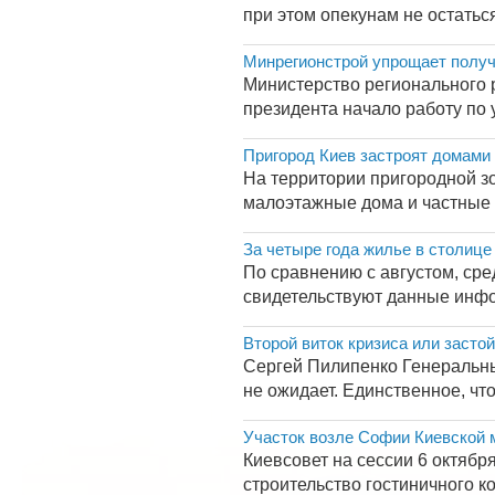
при этом опекунам не остаться
Минрегионстрой упрощает получ
Министерство регионального 
президента начало работу по
Пригород Киев застроят домами
На территории пригородной зо
малоэтажные дома и частные з
За четыре года жилье в столице
По сравнению с августом, сре
свидетельствуют данные инфо
Второй виток кризиса или засто
Сергей Пилипенко Генеральны
не ожидает. Единственное, что 
Участок возле Софии Киевской м
Киевсовет на сессии 6 октябр
строительство гостиничного ко