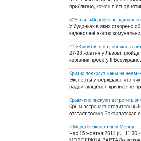
приблизно, кожен п’ятнадцяти
30% львів&lquot;ян не задоволен
У будинках в яких створено о
задоволені якістю комунальних 
27-28 жовтня німці, поляки та л
27-28 жовтня у Львові пройде
керівник проекту ІІ Всеукраїн
Кризис подкосит цены на недви
Эксперты утверждают, что ни
надвигающемся кризисе не про
Крымчане рискуют встретить зи
Крым встречает отопительный 
отстает только Закарпатская 
ІІ Марш Безквартирної Молоді
Час 15 жовтня 2011 р. · 11:30
МОЛОДІЖНА ВАРТАДодаткова ін