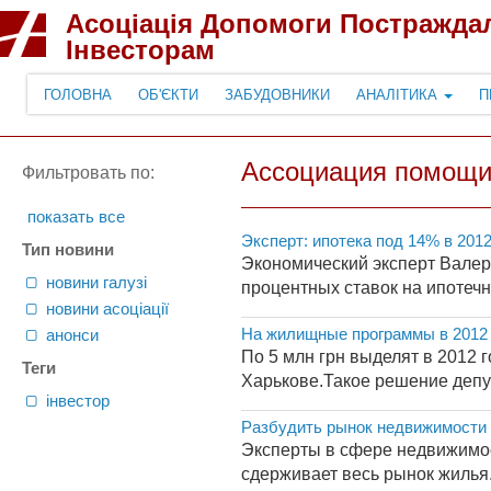
Асоціація Допомоги Постражда
Інвесторам
ГОЛОВНА
ОБ'ЄКТИ
ЗАБУДОВНИКИ
АНАЛІТИКА
П
Ассоциация помощи
Фильтровать по:
показать все
Эксперт: ипотека под 14% в 201
Тип новини
Экономический эксперт Валер
новини галузі
процентных ставок на ипотечн
новини асоціації
На жилищные программы в 2012 
анонси
По 5 млн грн выделят в 2012
Теги
Харькове.Такое решение депут
інвестор
Разбудить рынок недвижимости в
Эксперты в сфере недвижимос
сдерживает весь рынок жилья.