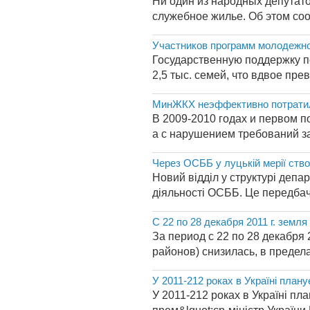
Ни один из народных депутат
служебное жилье. Об этом со
Участников программ молодежног
Государственную поддержку по
2,5 тыс. семей, что вдвое пре
МинЖКХ неэффективно потратил
В 2009-2010 годах и первом п
а с нарушением требований за
Через ОСББ у луцькій мерії ство
Новий відділ у структурі деп
діяльності ОСББ. Це передбачен
С 22 по 28 декабря 2011 г. земл
За период с 22 по 28 декабря
районов) снизилась, в пределах
У 2011-212 роках в Україні плану
У 2011-212 роках в Україні пла