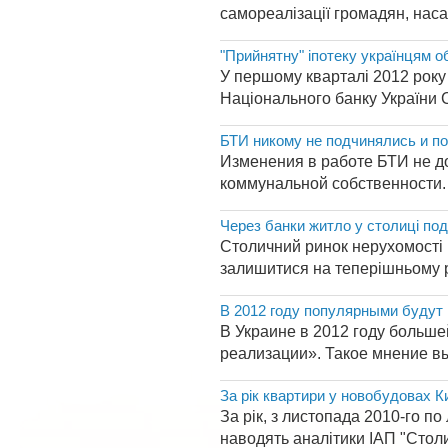
самореалізації громадян, наса
"Прийнятну" іпотеку українцям о
У першому кварталі 2012 року
Національного банку України С
БТИ никому не подчинялись и п
Изменения в работе БТИ не д
коммунальной собственности. 
Через банки житло у столиці п
Столичний ринок нерухомості 
залишитися на теперішньому р
В 2012 году популярными будут
В Украине в 2012 году больш
реализации». Такое мнение выс
За рік квартири у новобудовах К
За рік, з листопада 2010-го по
наводять аналітики ІАП "Столи