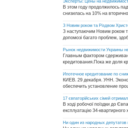
Эксперты: Цены на недвижимост
В этом году продолжилось пад
снизилась на 10% на вторично
З Новим роком та Різдвом Христ
З наступаючим Новим роком та
допомозі багато проблем, здобу
Рынок недвижимости Украины не
Главным фактором сдерживани
кредитования.Пока же доля кр
Ипотечное кредитование по сниж
КИЕВ. 29 декабря. УНН. Экон
обеспечить установление проц
17 євпаторійських сімей отрима
В ході робочої поїздки до Євп
експлуатацію 34-квартирного ж
Ни один из народных депутатов