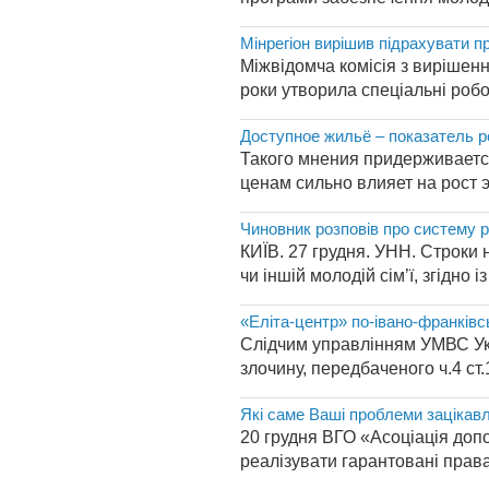
Мінрегіон вирішив підрахувати пр
Міжвідомча комісія з вирішен
роки утворила спеціальні робоч
Доступное жильё – показатель р
Такого мнения придерживаетс
ценам сильно влияет на рост 
Чиновник розповів про систему ре
КИЇВ. 27 грудня. УНН. Строки 
чи іншій молодій сім’ї, згідно 
«Еліта-центр» по-івано-франківсь
Слідчим управлінням УМВС Укр
злочину, передбаченого ч.4 ст
Які саме Ваші проблеми зацікав
20 грудня ВГО «Асоціація доп
реалізувати гарантовані права