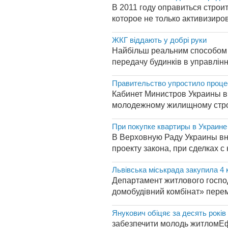
В 2011 году оправиться строи
которое не только активизиро
ЖКГ віддають у добрі руки
Найбільш реальним способом за
передачу будинків в управлінн
Правительство упростило проце
Кабинет Министров Украины в
молодежному жилищному строи
При покупке квартиры в Украине
В Верховную Раду Украины вн
проекту закона, при сделках 
Львівська міськрада закупила 4 к
Департамент житлового господ
домобудівний комбінат» перем
Янукович обіцяє за десять рокі
забезпечити молодь житломЕф