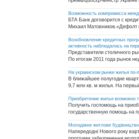
прем&lquot;єр-міністр України
Возможность компромисса между
БТА Банк договорится с креди
Михаил Матовников.«Дефолт вс
Возобновление кредитных прогр
активность наблюдалась на пер
Представители столичного ры
По итогам 2011 года рынок не
На украинском рынке жилья по-
В ближайшее полугодие кварти
9,7 млн кв. м жилья. На первы
Приобретение жилья возможно т
Получить госпомощь на приоб
государственную помощь на пр
Молодіжне житлове будівництво
Напередодні Нового року варт
програми забезпечення молоді