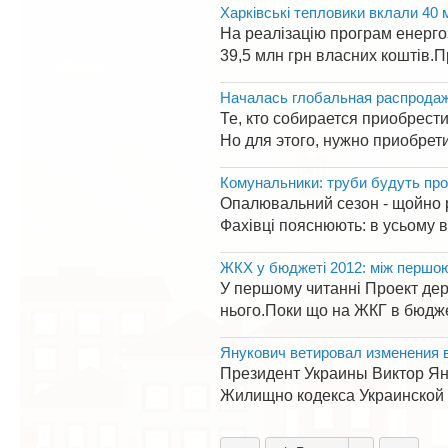
Харківські тепловики вклали 40 
На реалізацію програм енерго
39,5 млн грн власних коштів.Пр
Началась глобальная распрода
Те, кто собирается приобрест
Но для этого, нужно приобрет
Комунальники: труби будуть прор
Опалювальний сезон - щойно р
Фахівці пояснюють: в усьому в
ЖКХ у бюджеті 2012: між першою 
У першому читанні Проект дер
нього.Поки що на ЖКГ в бюджет
Янукович ветировал изменения
Президент Украины Виктор Яну
Жилищно кодекса Украинской 