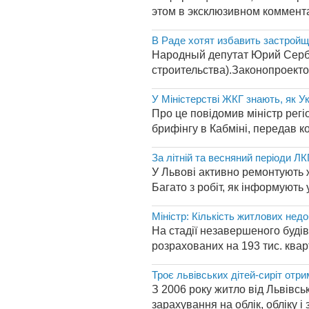
этом в эксклюзивном коммента
В Раде хотят избавить застройщ
Народный депутат Юрий Серб
строительства).Законопроекто
У Міністерстві ЖКГ знають, як У
Про це повідомив міністр рег
брифінгу в Кабміні, передав к
За літній та весняний періоди Л
У Львові активно ремонтують 
Багато з робіт, як інформують
Міністр: Кількість житлових недо
На стадії незавершеного будів
розрахованих на 193 тис. квар
Троє львівських дітей-сиріт отри
З 2006 року житло від Львівськ
зарахування на облік, обліку і 