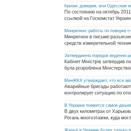
Кризис доверия, или Одесские 
По состоянию на октябрь 2011
ссылкой на Госкомстат Украин
Минрегион: работы по поверке 
Минрегион в письме-разъяснен
средств измерительной техники
Затверджено порядок ведення р
Кабінет Міністрів затвердив 
була розроблена Міністерством
МинЖКХ утверждает, что все ава
Аварийные бригады работают 
контролирует ситуацию по ото
В Украине появится самое деше
В двух километрах от Харьков
Рогань многоэтажки, куда могл
Жилье в Украине будет только 