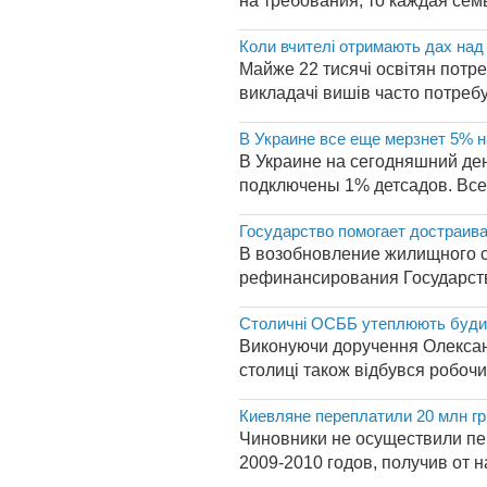
на требования, то каждая семь
Коли вчителі отримають дах над
Майже 22 тисячі освітян потре
викладачі вишів часто потреб
В Украине все еще мерзнет 5% 
В Украине на сегодняшний де
подключены 1% детсадов. Все
Государство помогает достраив
В возобновление жилищного с
рефинансирования Государств
Столичні ОСББ утеплюють буди
Виконуючи доручення Олексан
столиці також відбувся робочий
Киевляне переплатили 20 млн гр
Чиновники не осуществили пе
2009-2010 годов, получив от 