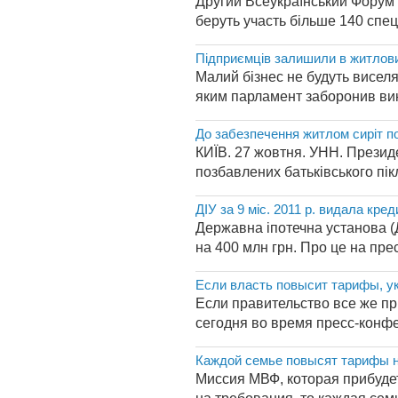
Другий Всеукраїнський Форум О
беруть участь більше 140 спеці
Підприємців залишили в житлов
Малий бізнес не будуть виселя
яким парламент заборонив вик
До забезпечення житлом сиріт п
КИЇВ. 27 жовтня. УНН. Презид
позбавлених батьківського пік
ДІУ за 9 міс. 2011 р. видала кре
Державна іпотечна установа (Д
на 400 млн грн. Про це на пре
Если власть повысит тарифы, ук
Если правительство все же пр
сегодня во время пресс-конфе
Каждой семье повысят тарифы н
Миссия МВФ, которая прибудет