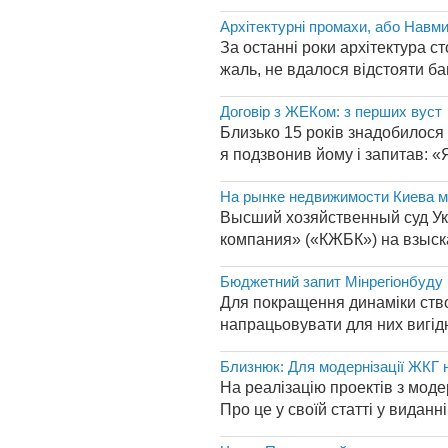
Архітектурні промахи, або Навми
За останні роки архітектура с
жаль, не вдалося відстояти баг
Договір з ЖЕКом: з перших вуст
Близько 15 років знадобилося 
я подзвонив йому і запитав: «
На рынке недвижимости Киева м
Высший хозяйственный суд Ук
компания» («КЖБК») на взыскан
Бюджетний запит Мінрегіонбуду 
Для покращення динаміки ство
напрацьовувати для них вигідн
Близнюк: Для модернізації ЖКГ н
На реалізацію проектів з моде
Про це у своїй статті у виданн