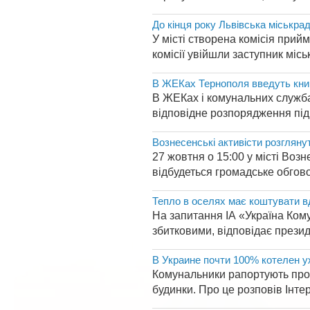
До кінця року Львівська міськрад
У місті створена комісія прий
комісії увійшли заступник місь
В ЖЕКах Тернополя введуть книги
В ЖЕКах і комунальних службах
відповідне розпорядження підп
Вознесенські активісти розглян
27 жовтня о 15:00 у місті Возн
відбудеться громадське обгово
Тепло в оселях має коштувати в
На запитання ІА «Україна Кому
збитковими, відповідає презид
В Украине почти 100% котелен 
Комунальники рапортують про г
будинки. Про це розповів Інте