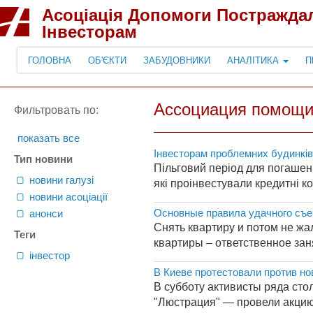
Асоціація Допомоги Постражда
Інвесторам
ГОЛОВНА
ОБ'ЄКТИ
ЗАБУДОВНИКИ
АНАЛІТИКА
П
Ассоциация помощи
Фильтровать по:
показать все
Інвесторам проблемних будинків 
Тип новини
Пільговий період для погашенн
новини галузі
які проінвестували кредитні к
новини асоціації
Основные правила удачного съе
анонси
Снять квартиру и потом не жа
Теги
квартиры – ответственное заня
інвестор
В Киеве протестовали против но
В субботу активисты ряда ст
"Люстрация" — провели акцию 