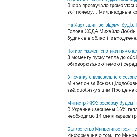
Вчера прозвучало громогласно
вот почему… Миллиардные кред
На Харківщині всі відомчі буді
Голова ХОДА Михайло Добкін да
будинків в області, з входжен
Чотири «камені спотикання» опа
З моменту пуску тепла до об&l
обговорюваною темою і серед к
З початку опалювального сезону
Мінрегіон здійснює цілодобови
зв&lquot;язку з цим.Про це на 
Министр ЖКХ: реформу будем про
В Украине изношены 16% тепло
необходимо 14 миллиардов грив
Банкротство Минрегиностроя – 
Информация о том, что Минре