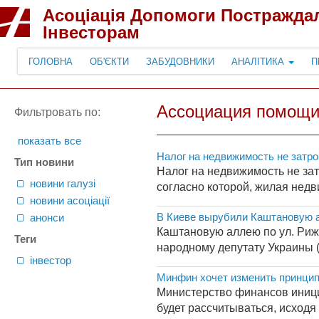
Асоціація Допомоги Постражда
Інвесторам
ГОЛОВНА
ОБ'ЄКТИ
ЗАБУДОВНИКИ
АНАЛІТИКА
П
Ассоциация помощи
Фильтровать по:
показать все
Налог на недвижимость не затро
Тип новини
Налог на недвижимость не зат
новини галузі
согласно которой, жилая недв
новини асоціації
В Киеве вырубили Каштановую а
анонси
Каштановую аллею по ул. Рижс
Теги
народному депутату Украины (
інвестор
Минфин хочет изменить принцип
Министерство финансов иници
будет рассчитываться, исходя