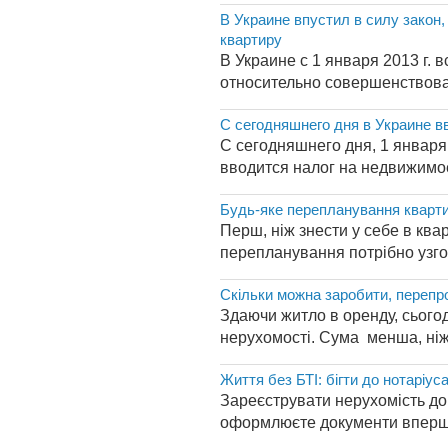
В Украине впустил в силу закон,
квартиру
В Украине с 1 января 2013 г.
относительно совершенствова
С сегодняшнего дня в Украине в
С сегодняшнего дня, 1 января
вводится налог на недвижимое
Будь-яке перепланування кварти
Перш, ніж знести у себе в квар
перепланування потрібно узгод
Скільки можна заробити, переп
Здаючи житло в оренду, сьогод
нерухомості. Сума менша, ніж
Життя без БТІ: бігти до нотаріуса
Зареєструвати нерухомість до
оформлюєте документи вперше.