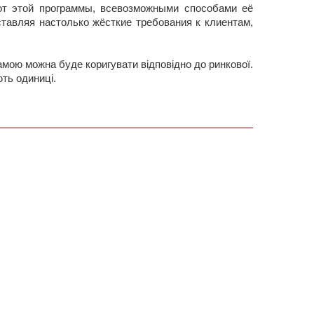
 от этой программы, всевозможными способами её
ставляя настолько жёсткие требования к клиентам,
амою можна буде коригувати відповідно до ринкової.
ть одиниці.