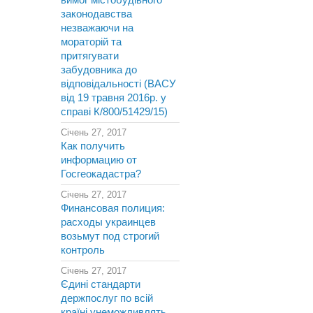
вимог містобудівного
законодавства
незважаючи на
мораторій та
притягувати
забудовника до
відповідальності (ВАСУ
від 19 травня 2016р. у
справі К/800/51429/15)
Січень 27, 2017
Как получить
информацию от
Госгеокадастра?
Січень 27, 2017
Финансовая полиция:
расходы украинцев
возьмут под строгий
контроль
Січень 27, 2017
Єдині стандарти
держпослуг по всій
країні унеможливлять