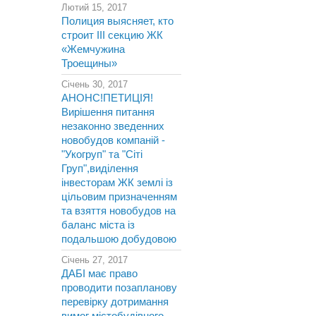
Лютий 15, 2017
Полиция выясняет, кто
строит III секцию ЖК
«Жемчужина
Троещины»
Січень 30, 2017
АНОНС!ПЕТИЦІЯ!
Вирішення питання
незаконно зведенних
новобудов компаній -
"Укогруп" та "Сіті
Груп",виділення
інвесторам ЖК землі із
цільовим призначенням
та взяття новобудов на
баланс міста із
подальшою добудовою
Січень 27, 2017
ДАБІ має право
проводити позапланову
перевірку дотримання