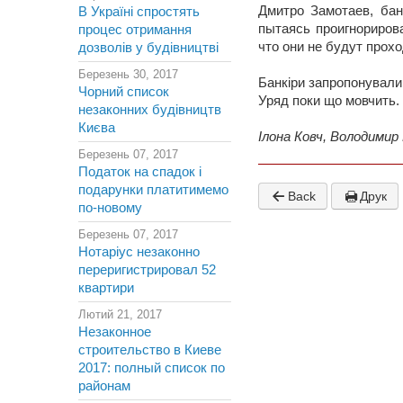
Дмитро Замотаев, бан
В Україні спростять
пытаясь проигнорирова
процес отримання
что они не будут прохо
дозволів у будівництві
Березень 30, 2017
Банкіри запропонували
Чорний список
Уряд поки що мовчить.
незаконних будівництв
Києва
Ілона Ковч, Володимир
Березень 07, 2017
Податок на спадок і
подарунки платитимемо
Back
Друк
по-новому
Березень 07, 2017
Нотаріус незаконно
переригистрировал 52
квартири
Лютий 21, 2017
Незаконное
строительство в Киеве
2017: полный список по
районам