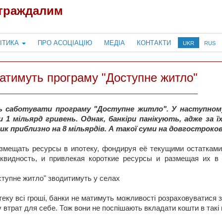
страждалим
ІТИКА
ПРО АСОЦІАЦІЮ
МЕДІА
КОНТАКТИ
UKR
RUS
атимуть програму "Доступне житло"
 саботувати програму "Доступне житло". У наступному
 1 мільярд гривень. Однак, банкіри панікують, адже за ї
ик приблизно на 8 мільярдів. А такої суми на довгостроко
Размещать ресурсы в ипотеку, фондируя её текущими остатками
иквидность, и привлекая короткие ресурсы и размещая их в
оступне житло" зводитимуть у селах
теку всі гроші, банки не матимуть можливості розраховуватися з
ку втрат для себе. Тож вони не поспішають вкладати кошти в такі