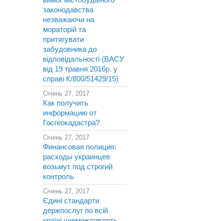
вимог містобудівного
законодавства
незважаючи на
мораторій та
притягувати
забудовника до
відповідальності (ВАСУ
від 19 травня 2016р. у
справі К/800/51429/15)
Січень 27, 2017
Как получить
информацию от
Госгеокадастра?
Січень 27, 2017
Финансовая полиция:
расходы украинцев
возьмут под строгий
контроль
Січень 27, 2017
Єдині стандарти
держпослуг по всій
країні унеможливлять