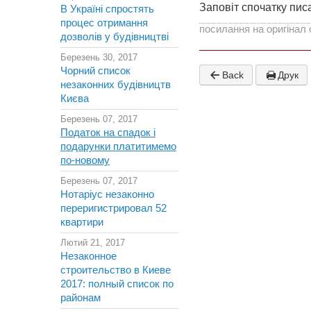
Заповіт спочатку пис
В Україні спростять
процес отримання
посилання на оригінал 
дозволів у будівництві
Березень 30, 2017
Чорний список
Back
Друк
незаконних будівництв
Києва
Березень 07, 2017
Податок на спадок і
подарунки платитимемо
по-новому
Березень 07, 2017
Нотаріус незаконно
переригистрировал 52
квартири
Лютий 21, 2017
Незаконное
строительство в Киеве
2017: полный список по
районам