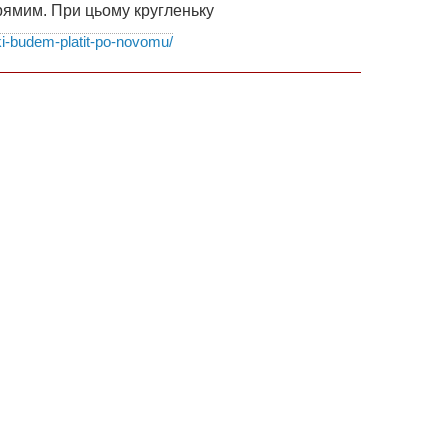
рямим. При цьому кругленьку
ki-budem-platit-po-novomu/