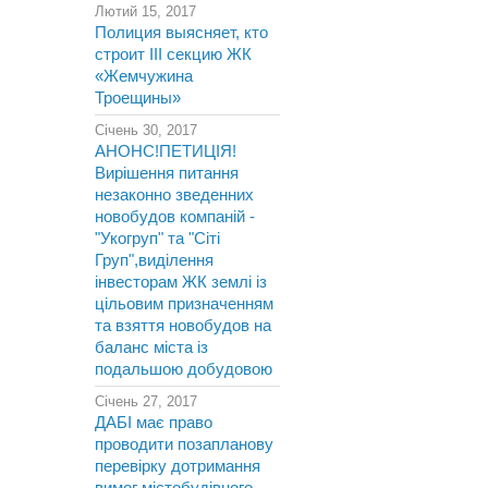
Лютий 15, 2017
Полиция выясняет, кто
строит III секцию ЖК
«Жемчужина
Троещины»
Січень 30, 2017
АНОНС!ПЕТИЦІЯ!
Вирішення питання
незаконно зведенних
новобудов компаній -
"Укогруп" та "Сіті
Груп",виділення
інвесторам ЖК землі із
цільовим призначенням
та взяття новобудов на
баланс міста із
подальшою добудовою
Січень 27, 2017
ДАБІ має право
проводити позапланову
перевірку дотримання