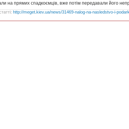
али на прямих спадкоємців, вже потім передавали його неп
статті:
http://meget.kiev.ua/news/31469-nalog-na-nasledstvo-i-podar