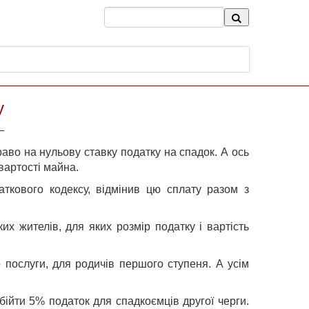
у
право на нульову ставку податку на спадок. А ось
 вартості майна.
ткового кодексу, відмінив цю сплату разом з
х жителів, для яких розмір податку і вартість
 послуги, для родичів першого ступеня. А усім
бійти 5% податок для спадкоємців другої черги.