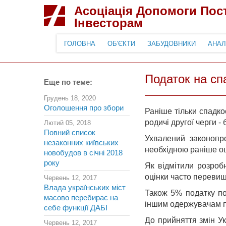
Асоціація Допомоги По
Інвесторам
ГОЛОВНА
ОБ'ЄКТИ
ЗАБУДОВНИКИ
АНАЛ
Податок на сп
Еще по теме:
Грудень 18, 2020
Оголошення про збори
Раніше тільки спадкоє
родичі другої черги - 
Лютий 05, 2018
Повний список
Ухвалений законопр
незаконних київських
необхідною раніше о
новобудов в січні 2018
року
Як відмітили розроб
оцінки часто перевищ
Червень 12, 2017
Влада українських міст
Також 5% податку по
масово перебирає на
іншим одержувачам п
себе функції ДАБІ
До прийняття змін Ук
Червень 12, 2017