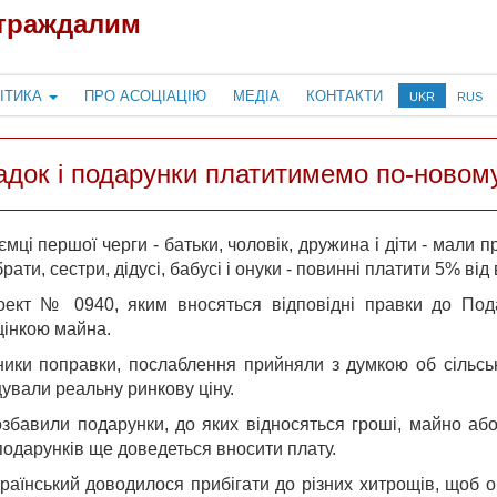
страждалим
ІТИКА
ПРО АСОЦІАЦІЮ
МЕДІА
КОНТАКТИ
UKR
RUS
адок і подарунки платитимемо по-новом
мці першої черги - батьки, чоловік, дружина і діти - мали 
брати, сестри, дідусі, бабусі і онуки - повинні платити 5% від
оект № 0940, яким вносяться відповідні правки до Пода
цінкою майна.
ники поправки, послаблення прийняли з думкою об сільськи
ували реальну ринкову ціну.
збавили подарунки, до яких відносяться гроші, майно або
одарунків ще доведеться вносити плату.
раїнський доводилося прибігати до різних хитрощів, щоб о