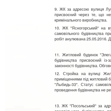
9. ЖК за адресою вулиця Лук
присвоєний через те, що не 
кримінального виробництва.
10. ЖК "Ясногорський" на ву
самовільного будівництва пр
робіт анулювана 25.05.2016. 
11. Житловий будинок "Элег
будівництва присвоєний із-
законності будівництва. Обго
12. Стройка на вулиці Жил
приміщеннями під житловий бу
"Лыбидь-33". Статус самові
проведення будівництва не ре
13. ЖК "Посольський" за адр