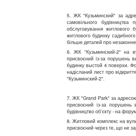
5. ЖК "Кузьминский" за адр
самовільного будівництва 
обслуговування житлового бу
житлового будинку садибного 
більше деталей про незаконне
6. ЖК "Кузьминский-2" на ву
присвоєний із-за порушень в
будинку выстой 4 поверхи. Фо
надісланий лист про відкрит
"Кузьминский-2".
7. ЖК "Grand Park" за адресо
присвоєний із-за порушень 
будівництво об’єкту - на форум
8. Житловий комплекс на вули
присвоєний через те, що не за