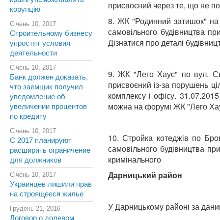
присвоєний через те, що не п
корупцію
8. ЖК "Родинний затишок" на 
Січень 10, 2017
самовільного будівництва пр
Строительному бизнесу
Дізнатися про деталі будівниц
упростят условия
деятельности
Січень 10, 2017
9. ЖК "Лего Хаус" по вул. С
Банк должен доказать,
присвоєний із-за порушень ці
что заемщик получил
комплексу і офісу. 31.07.201
уведомление об
можна на форумі ЖК "Лего Хау
увеличении процентов
по кредиту
Січень 10, 2017
10. Стройка котеджів по Бро
С 2017 планируют
самовільного будівництва при
расширить ограничение
кримінального
для должников
Дарницький район
Січень 10, 2017
Украинцев лишили прав
на строящееся жилье
У Дарницькому районі за дани
Грудень 21, 2016
Договор о долевом