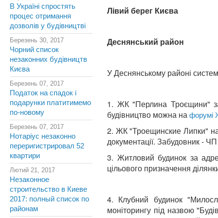
В Україні спростять
Лівий берег Києва
процес отримання
дозволів у будівництві
Деснянський район
Березень 30, 2017
Чорний список
незаконних будівництв
Києва
У Деснянському районі система
Березень 07, 2017
Податок на спадок і
1. ЖК "Перлина Троєщини" за
подарунки платитимемо
по-новому
будівництво можна на
форумі 
Березень 07, 2017
2. ЖК "Троещинские Липки" на 
Нотаріус незаконно
документації. Забудовник - ЧП
переригистрировал 52
квартири
3.
Житловий будинок за адре
цільового призначення ділянки
Лютий 21, 2017
Незаконное
строительство в Киеве
4. Клубний будинок "Милосл
2017: полный список по
моніторингу під назвою "Буд
районам