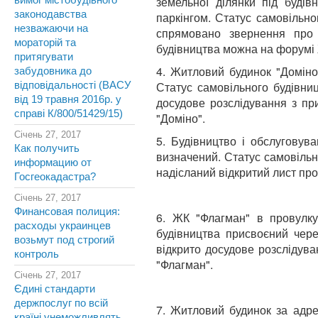
земельної ділянки під буді
вимог містобудівного
законодавства
паркінгом. Статус самовільно
незважаючи на
спрямовано звернення про 
мораторій та
будівництва можна на форумі Ж
притягувати
4. Житловий будинок "Доміно
забудовника до
Статус самовільного будівниц
відповідальності (ВАСУ
від 19 травня 2016р. у
досудове розслідування з пр
справі К/800/51429/15)
"Доміно".
Січень 27, 2017
5. Будівництво і обслуговув
Как получить
визначений. Статус самовільн
информацию от
надісланий відкритий лист про
Госгеокадастра?
Січень 27, 2017
Финансовая полиция:
6. ЖК "Флагман" в провулку
расходы украинцев
будівництва присвоєний чере
возьмут под строгий
відкрито досудове розслідув
контроль
"Флагман".
Січень 27, 2017
Єдині стандарти
держпослуг по всій
7. Житловий будинок за адре
країні унеможливлять