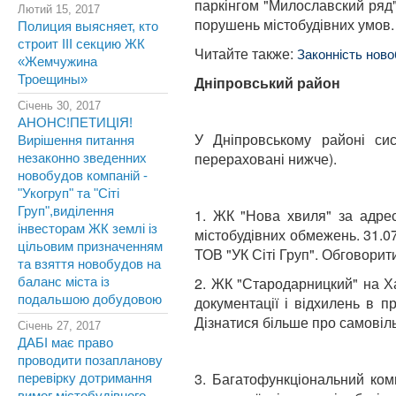
паркінгом "Милославский ряд"
Лютий 15, 2017
порушень містобудівних умов.
Полиция выясняет, кто
строит III секцию ЖК
Читайте также:
Законність нов
«Жемчужина
Троещины»
Дніпровський район
Січень 30, 2017
АНОНС!ПЕТИЦІЯ!
У Дніпровському районі сис
Вирішення питання
перераховані нижче).
незаконно зведенних
новобудов компаній -
"Укогруп" та "Сіті
Груп",виділення
1. ЖК "Нова хвиля" за адрес
інвесторам ЖК землі із
містобудівних обмежень. 31.0
цільовим призначенням
ТОВ "УК Сіті Груп". Обговорит
та взяття новобудов на
2. ЖК "Стародарницкий" на Ха
баланс міста із
подальшою добудовою
документації і відхилень в п
Дізнатися більше про самовіл
Січень 27, 2017
ДАБІ має право
проводити позапланову
3. Багатофункціональний ком
перевірку дотримання