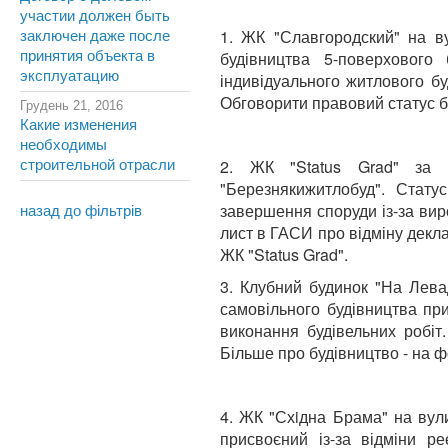
участии должен быть
1. ЖК "Славгородский" на ву
заключен даже после
будівництва 5-поверхового 
принятия объекта в
эксплуатацию
індивідуального житлового бу
Обговорити правовий статус 
Грудень 21, 2016
Какие изменения
необходимы
2. ЖК "Status Grad" за а
строительной отрасли
"Березнякижитлобуд". Статус
завершення споруди із-за вир
назад до фільтрів
лист в ГАСИ про відміну декл
ЖК "Status Grad".
3. Клубний будинок "На Лева
самовільного будівництва пр
виконання будівельних робіт
Більше про будівництво - на 
4. ЖК "Схiдна Брама" на вули
присвоєний із-за відміни ре