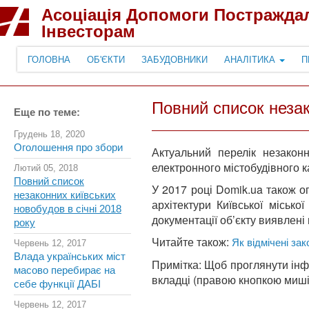
Асоціація Допомоги Постражда
Інвесторам
ГОЛОВНА
ОБ'ЄКТИ
ЗАБУДОВНИКИ
АНАЛІТИКА
П
Повний список незак
Еще по теме:
Грудень 18, 2020
Оголошення про збори
Актуальний перелік незаконн
електронного містобудівного ка
Лютий 05, 2018
Повний список
У 2017 році Domik.ua також о
незаконних київських
архітектури Київської місько
новобудов в січні 2018
документації об’єкту виявлені
року
Читайте також:
Як відмічені за
Червень 12, 2017
Влада українських міст
Примітка: Щоб проглянути інф
масово перебирає на
вкладці (правою кнопкою миші
себе функції ДАБІ
Червень 12, 2017