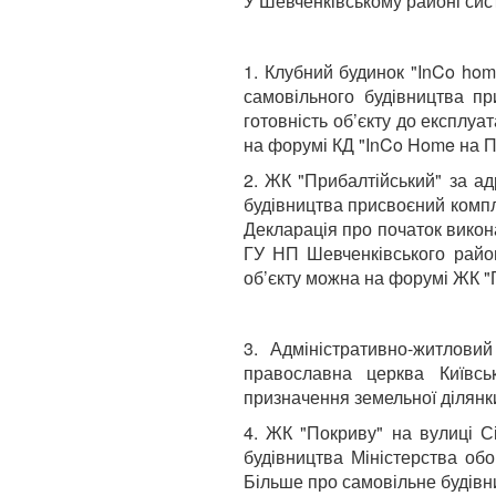
У Шевченківському районі сис
1. Клубний будинок "InCo hom
самовільного будівництва пр
готовність об’єкту до експлуа
на форумі КД "InCo Home на П
2. ЖК "Прибалтійський" за ад
будівництва присвоєний компл
Декларація про початок викон
ГУ НП Шевченківського район
об’єкту можна на форумі ЖК "
3. Адміністративно-житлови
православна церква Київськ
призначення земельної ділянки
4. ЖК "Покриву" на вулиці С
будівництва Міністерства обо
Більше про самовільне будівн