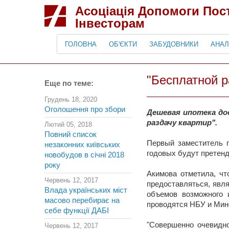
Асоціація Допомоги По
Інвесторам
ГОЛОВНА
ОБ'ЄКТИ
ЗАБУДОВНИКИ
АНАЛ
"Бесплатной р
Еще по теме:
Грудень 18, 2020
Оголошення про збори
Дешевая ипотека до
раздачу квартир".
Лютий 05, 2018
Повний список
Первый заместитель г
незаконних київських
годовых будут претенд
новобудов в січні 2018
року
Акимова отметила, чт
Червень 12, 2017
предоставляться, явля
Влада українських міст
объемов возможного 
масово перебирає на
проводятся НБУ и Ми
себе функції ДАБІ
"Совершенно очевидно
Червень 12, 2017