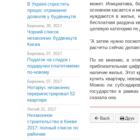
может. Инициатива, б
В Україні спростять
основном касается и м
процес отримання
нуждаются в жилье, н
дозволів у будівництві
бесплатная раздача кв
Березень 30, 2017
целевую категорию по 
Чорний список
незаконних будівництв
"А затем нужно посмо
Києва
расчеты сейчас делают
Березень 07, 2017
Податок на спадок і
По ее мнению, в это
подарунки платитимемо
приблизительная цифра
по-новому
наличие жилья. Этот к
купить квартиру, невз
Березень 07, 2017
Можно ли субсидиров
Нотаріус незаконно
государство в рамках
переригистрировал 52
сказала она.
квартири
Лютий 21, 2017
Незаконное
Back
Друк
строительство в Киеве
2017: полный список по
районам