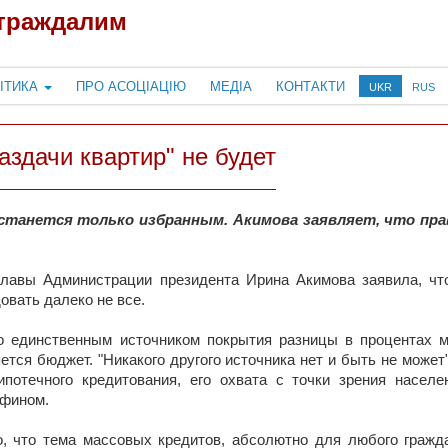
страждалим
ІТИКА
ПРО АСОЦІАЦІЮ
МЕДІА
КОНТАКТИ
UKR
RUS
аздачи квартир" не будет
станется только избранным. Акимова заявляет, что пр
лавы Администрации президента Ирина Акимова заявила, чт
овать далеко не все.
о единственным источником покрытия разницы в процентах м
ется бюджет. "Никакого другого источника нет и быть не может
ипотечного кредитования, его охвата с точки зрения насе
нфином.
, что тема массовых кредитов, абсолютно для любого гражд