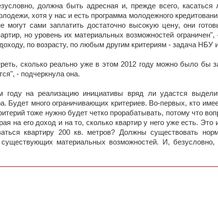
езусловно, должна быть адресная и, прежде всего, касаться
олодежи, хотя у нас и есть программа молодежного кредитования
е могут сами заплатить достаточно высокую цену, они готов
артир, но уровень их материальных возможностей ограничен", 
доходу, по возрасту, по любым другим критериям - задача НБУ 
треть, сколько реально уже в этом 2012 году можно было бы з
ся", - подчеркнула она.
м году на реализацию инициативы вряд ли удастся выдели
. Будет много ограничивающих критериев. Во-первых, кто имее
ритерий тоже нужно будет четко прорабатывать, потому что во
ирая на его доход и на то, сколько квартир у него уже есть. Э
аться квартиру 200 кв. метров? Должны существовать норм
 существующих материальных возможностей. И, безусловно, 