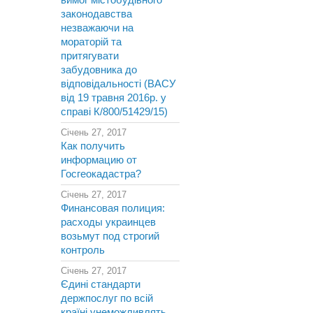
вимог містобудівного
законодавства
незважаючи на
мораторій та
притягувати
забудовника до
відповідальності (ВАСУ
від 19 травня 2016р. у
справі К/800/51429/15)
Січень 27, 2017
Как получить
информацию от
Госгеокадастра?
Січень 27, 2017
Финансовая полиция:
расходы украинцев
возьмут под строгий
контроль
Січень 27, 2017
Єдині стандарти
держпослуг по всій
країні унеможливлять