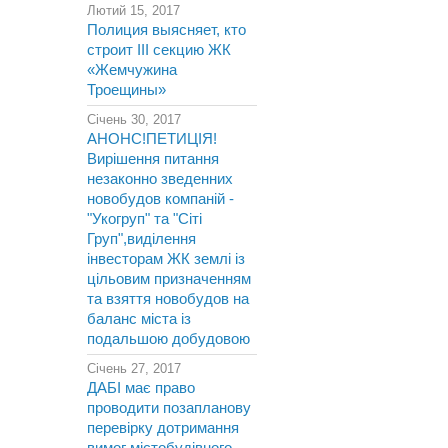
Лютий 15, 2017
Полиция выясняет, кто
строит III секцию ЖК
«Жемчужина
Троещины»
Січень 30, 2017
АНОНС!ПЕТИЦІЯ!
Вирішення питання
незаконно зведенних
новобудов компаній -
"Укогруп" та "Сіті
Груп",виділення
інвесторам ЖК землі із
цільовим призначенням
та взяття новобудов на
баланс міста із
подальшою добудовою
Січень 27, 2017
ДАБІ має право
проводити позапланову
перевірку дотримання