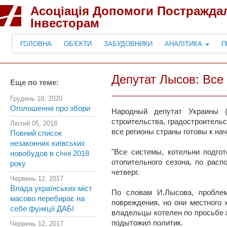
Асоціація Допомоги Постражда
Інвесторам
ГОЛОВНА
ОБ'ЄКТИ
ЗАБУДОВНИКИ
АНАЛІТИКА
П
Депутат Лысов: Все 
Еще по теме:
Грудень 18, 2020
Оголошення про збори
Народный депутат Украины (
строительства, градостроитель
Лютий 05, 2018
все регионы страны готовы к на
Повний список
незаконних київських
"Все системы, котельни подго
новобудов в січні 2018
отопительного сезона, по расп
року
четверг.
Червень 12, 2017
Влада українських міст
По словам И.Лысова, проблем
масово перебирає на
повреждения, но они местного 
себе функції ДАБІ
владельцы котелен по просьбе 
подытожил политик.
Червень 12, 2017