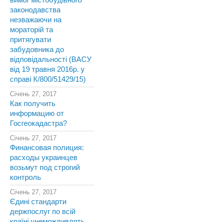
вимог містобудівного
законодавства
незважаючи на
мораторій та
притягувати
забудовника до
відповідальності (ВАСУ
від 19 травня 2016р. у
справі К/800/51429/15)
Січень 27, 2017
Как получить
информацию от
Госгеокадастра?
Січень 27, 2017
Финансовая полиция:
расходы украинцев
возьмут под строгий
контроль
Січень 27, 2017
Єдині стандарти
держпослуг по всій
країні унеможливлять