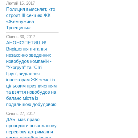
Лютий 15, 2017
Полиция выясняет, кто
строит III секцию ЖК
«Жемчужина
Троещины»
Січень 30, 2017
АНОНС!ПЕТИЦІЯ!
Вирішення питання
незаконно зведенних
новобудов компаній -
"Укогруп" та "Сіті
Груп",виділення
інвесторам ЖК землі із
цільовим призначенням
та взяття новобудов на
баланс міста із
подальшою добудовою
Січень 27, 2017
ДАБІ має право
проводити позапланову
перевірку дотримання