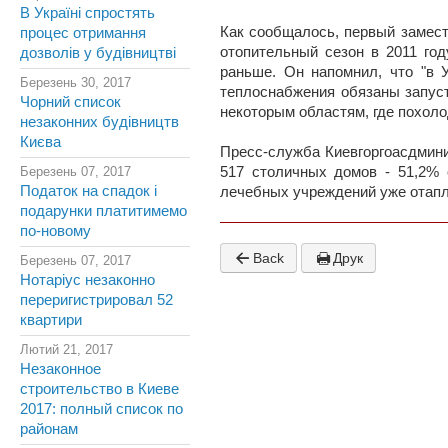
В Україні спростять
Как сообщалось, первый замест
процес отримання
отопительный сезон в 2011 год
дозволів у будівництві
раньше. Он напомнил, что "в 
Березень 30, 2017
теплоснабжения обязаны запуст
Чорний список
некоторым областям, где похоло
незаконних будівництв
Києва
Пресс-служба Киевгоргоасдмини
Березень 07, 2017
517 столичных домов - 51,2%
Податок на спадок і
лечебных учреждений уже отап
подарунки платитимемо
по-новому
Back
Друк
Березень 07, 2017
Нотаріус незаконно
переригистрировал 52
квартири
Лютий 21, 2017
Незаконное
строительство в Киеве
2017: полный список по
районам