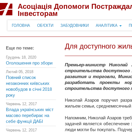
Асоціація Допомоги Постражда
Інвесторам
ГОЛОВНА
ОБ'ЄКТИ
ЗАБУДОВНИКИ
АНАЛІТИКА
П
Для доступного жил
Еще по теме:
Грудень 18, 2020
Оголошення про збори
Премьер-министр Николай 
строительства доступного 
Лютий 05, 2018
развития и торговли, Мини
Повний список
разработать проекты нор
незаконних київських
строительства доступного ж
новобудов в січні 2018
року
Николай Азаров поручил разр
Червень 12, 2017
жильем семьи, среднемесячный д
Влада українських міст
масово перебирає на
Напомним, Николай Азаров требу
себе функції ДАБІ
задачей является обеспечение 
люди могли бы покупать. Подчерк
Червень 12, 2017