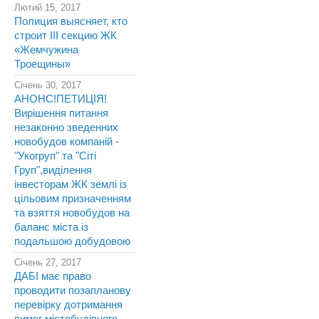
Лютий 15, 2017
Полиция выясняет, кто
строит III секцию ЖК
«Жемчужина
Троещины»
Січень 30, 2017
АНОНС!ПЕТИЦІЯ!
Вирішення питання
незаконно зведенних
новобудов компаній -
"Укогруп" та "Сіті
Груп",виділення
інвесторам ЖК землі із
цільовим призначенням
та взяття новобудов на
баланс міста із
подальшою добудовою
Січень 27, 2017
ДАБІ має право
проводити позапланову
перевірку дотримання