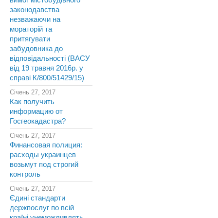
вимог містобудівного
законодавства
незважаючи на
мораторій та
притягувати
забудовника до
відповідальності (ВАСУ
від 19 травня 2016р. у
справі К/800/51429/15)
Січень 27, 2017
Как получить
информацию от
Госгеокадастра?
Січень 27, 2017
Финансовая полиция:
расходы украинцев
возьмут под строгий
контроль
Січень 27, 2017
Єдині стандарти
держпослуг по всій
країні унеможливлять