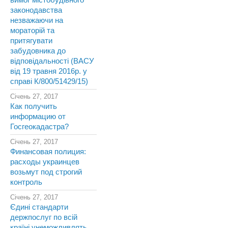
вимог містобудівного
законодавства
незважаючи на
мораторій та
притягувати
забудовника до
відповідальності (ВАСУ
від 19 травня 2016р. у
справі К/800/51429/15)
Січень 27, 2017
Как получить
информацию от
Госгеокадастра?
Січень 27, 2017
Финансовая полиция:
расходы украинцев
возьмут под строгий
контроль
Січень 27, 2017
Єдині стандарти
держпослуг по всій
країні унеможливлять