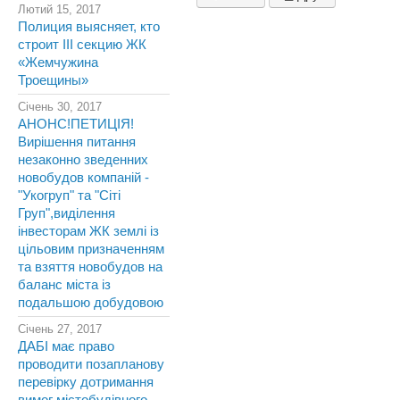
Лютий 15, 2017
Полиция выясняет, кто
строит III секцию ЖК
«Жемчужина
Троещины»
Січень 30, 2017
АНОНС!ПЕТИЦІЯ!
Вирішення питання
незаконно зведенних
новобудов компаній -
"Укогруп" та "Сіті
Груп",виділення
інвесторам ЖК землі із
цільовим призначенням
та взяття новобудов на
баланс міста із
подальшою добудовою
Січень 27, 2017
ДАБІ має право
проводити позапланову
перевірку дотримання