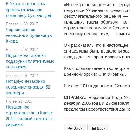
В Україні спростять
«Но ее решение лежит, в перву
процес отримання
депутатов Украины от Севастоп
дозволів у будівництві
безотлагательного решения — 
придания, таким образом, по
Березень 30, 2017
строительство жилья в Севасто
Чорний список
военному ведомству», — отмети
незаконних будівництв
Києва
Он рассказал, что в настоящее
Березень 07, 2017
они должны быть выделены заст
Податок на спадок і
город должен гарантировать инв
подарунки платитимемо
по-новому
Как сообщало агентство е-Крым
Военно-Морских Сил Украины.
Березень 07, 2017
Нотаріус незаконно
В июне 2010 года власти Севаст
переригистрировал 52
квартири
СПРАВКА:
Верховная Рада Ук
Лютий 21, 2017
декабря 2005 года и 23 февраля
Незаконное
предлогом несоответствия данно
строительство в Киеве
2017: полный список по
районам
Back
Друк