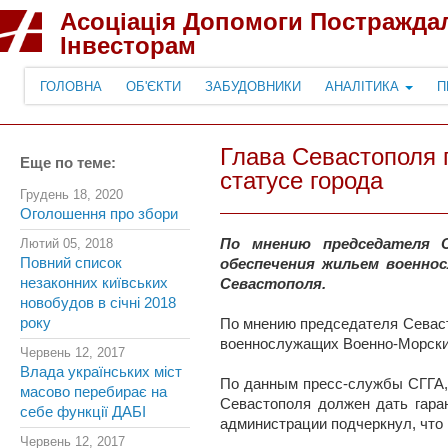
Асоціація Допомоги Постражда
Інвесторам
ГОЛОВНА
ОБ'ЄКТИ
ЗАБУДОВНИКИ
АНАЛІТИКА
П
Глава Севастополя 
Еще по теме:
статусе города
Грудень 18, 2020
Оголошення про збори
Лютий 05, 2018
По мнению председателя С
Повний список
обеспечения жильем военно
незаконних київських
Севастополя.
новобудов в січні 2018
року
По мнению председателя Севас
военнослужащих Военно-Морских
Червень 12, 2017
Влада українських міст
По данным пресс-службы СГГА, 
масово перебирає на
Севастополя должен дать гара
себе функції ДАБІ
администрации подчеркнул, что
Червень 12, 2017