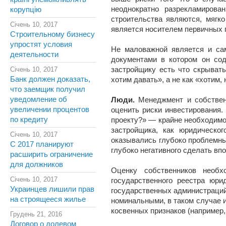
неоднократно разрекламиров
корупцію
строительства являются, мягк
Січень 10, 2017
является носителем первичных п
Строительному бизнесу
упростят условия
Не маловажной является и сам
деятельности
документами в котором он сод
Січень 10, 2017
застройщику есть что скрыват
Банк должен доказать,
хотим давать», а не как «хотим,
что заемщик получил
уведомление об
Люди.
Менеджмент и собственн
увеличении процентов
оценить риски инвестирования.
по кредиту
проекту?» — крайне необходимо
застройщика, как юридическо
Січень 10, 2017
оказывались глубоко проблемны
С 2017 планируют
глубоко негативного сделать вп
расширить ограничение
для должников
Оценку собственников необ
Січень 10, 2017
государственного реестра юри
Украинцев лишили прав
государственных администраций 
на строящееся жилье
номинальными, в таком случае 
косвенных признаков (например,
Грудень 21, 2016
Договор о долевом