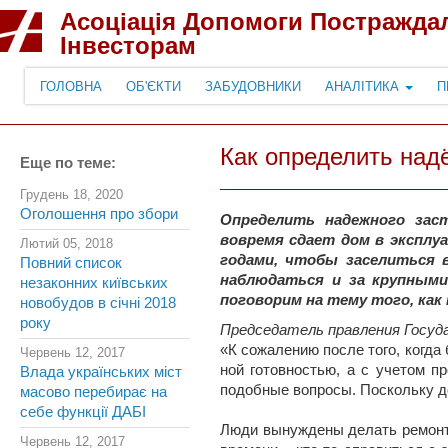
Асоціація Допомоги Постражда
Інвесторам
ГОЛОВНА
ОБ'ЄКТИ
ЗАБУДОВНИКИ
АНАЛІТИКА
П
Как определить над
Еще по теме:
Грудень 18, 2020
Оголошення про збори
Определить надежного заст
вовремя сдает дом в эксплу
Лютий 05, 2018
годами, чтобы заселиться 
Повний список
наблюдаться и за крупными
незаконних київських
поговорим на тему того, как
новобудов в січні 2018
року
Председатель правления Госуд
«К сожалению после того, когда
Червень 12, 2017
ной готовностью, а с учетом п
Влада українських міст
подобные вопросы. Поскольку д
масово перебирає на
себе функції ДАБІ
Люди вынуждены делать ремонты
Червень 12, 2017