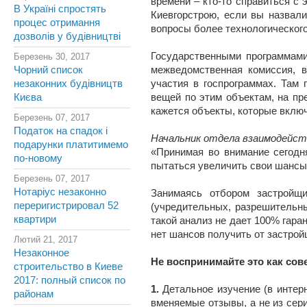
времени – кто-то справиться с 
В Україні спростять
Киевгорстрою, если вы назвали
процес отримання
вопросы более технологического 
дозволів у будівництві
Государственными программами
Березень 30, 2017
Чорний список
межведомственная комиссия, 
незаконних будівництв
участия в госпрограммах. Там 
Києва
вещей по этим объектам, на пр
кажется объекты, которые включ
Березень 07, 2017
Податок на спадок і
Начальник отдела взаимодейст
подарунки платитимемо
«Принимая во внимание сегодн
по-новому
пытаться увеличить свои шансы 
Березень 07, 2017
Нотаріус незаконно
Занимаясь отбором застройщи
переригистрировал 52
(учредительных, разрешительны
квартири
такой анализ не дает 100% гара
нет шансов получить от застрой
Лютий 21, 2017
Незаконное
Не воспринимайте это как сов
строительство в Киеве
2017: полный список по
1.
Детальное изучение (в интер
районам
вменяемые отзывы, а не из сер