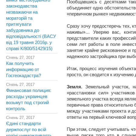
вимог містобудівного
Пообщавшись с десятками таких
законодавства
объединяет одно обстоятельство
незважаючи на
«первичном рынке» недвижимост
мораторій та
притягувати
Сразу хочу предостеречь тех, 
забудовника до
наживы»… Уверяю вас, контин
відповідальності (ВАСУ
представители каких профессий
від 19 травня 2016р. у
семи лет работы в поле инвест
справі К/800/51429/15)
занятие крайне рискованное и п
надежного застройщика при выб
Січень 27, 2017
Как получить
Итак, процесс изучения объекта
информацию от
просто, он сводится к изучению
Госгеокадастра?
Січень 27, 2017
Земля.
Земельный участок, на
Финансовая полиция:
«расстановки сил» участнико
расходы украинцев
земельного участка всегда явля
возьмут под строгий
первичные права относительно 
контроль
между участниками проекта и д
ответы на первый ключевой вопр
Січень 27, 2017
Єдині стандарти
При этом, следует учитывать ч
держпослуг по всій
выше риски того что в случае
країні унеможливлять