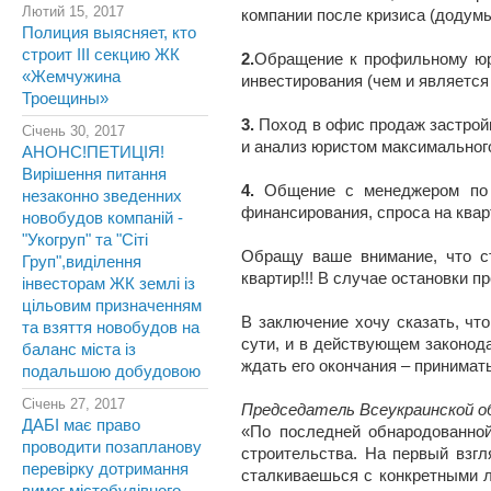
Лютий 15, 2017
компании после кризиса (додум
Полиция выясняет, кто
строит III секцию ЖК
2.
Обращение к профильному юри
«Жемчужина
инвестирования (чем и является
Троещины»
3.
Поход в офис продаж застройщи
Січень 30, 2017
и анализ юристом максимальног
АНОНС!ПЕТИЦІЯ!
Вирішення питання
4.
Общение с менеджером по п
незаконно зведенних
финансирования, спроса на квар
новобудов компаній -
"Укогруп" та "Сіті
Обращу ваше внимание, что ст
Груп",виділення
квартир!!! В случае остановки 
інвесторам ЖК землі із
цільовим призначенням
В заключение хочу сказать, чт
та взяття новобудов на
сути, и в действующем законода
баланс міста із
ждать его окончания – принимат
подальшою добудовою
Січень 27, 2017
Председатель Всеукраинской о
ДАБІ має право
«По последней обнародованно
проводити позапланову
строительства. На первый взгл
перевірку дотримання
сталкиваешься с конкретными л