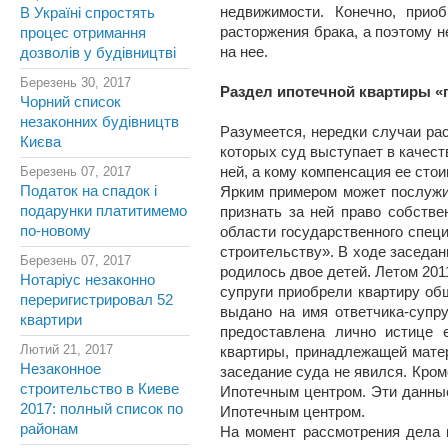
недвижимости. Конечно, прио
В Україні спростять
расторжения брака, а поэтому 
процес отримання
на нее.
дозволів у будівництві
Березень 30, 2017
Раздел ипотечной квартиры «
Чорний список
незаконних будівництв
Разумеется, нередки случаи ра
Києва
которых суд выступает в качест
Березень 07, 2017
ней, а кому компенсация ее сто
Податок на спадок і
Ярким примером может послужи
подарунки платитимемо
признать за ней право собстве
по-новому
области государственного спе
строительству». В ходе заседан
Березень 07, 2017
родилось двое детей. Летом 201
Нотаріус незаконно
супруги приобрели квартиру об
переригистрировал 52
выдано на имя ответчика-супр
квартири
предоставлена лично истице 
Лютий 21, 2017
квартиры, принадлежащей матер
Незаконное
заседание суда не явился. Кро
строительство в Киеве
Ипотечным центром. Эти данны
2017: полный список по
Ипотечным центром.
районам
На момент рассмотрения дела к