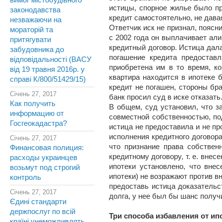
вимог містобудівного
истицы, спорное жилье было пр
законодавства
кредит самостоятельно, не давая
незважаючи на
Ответчик иск не признал, поясни
мораторій та
с 2002 года он выплачивает ал
притягувати
кредитный договор. Истица дала
забудовника до
погашение кредита предоставл
відповідальності (ВАСУ
приобретена им в то время, к
від 19 травня 2016р. у
квартира находится в ипотеке 
справі К/800/51429/15)
кредит не погашен, стороны бра
Січень 27, 2017
банк просил суд в иске отказать
Как получить
В общем, суд установил, что з
информацию от
совместной собственностью, по
Госгеокадастра?
истица не предоставила и не пр
исполнения кредитного договора
Січень 27, 2017
что признание права собствен
Финансовая полиция:
кредитному договору, т. е. внес
расходы украинцев
ипотеки установлено, что внес
возьмут под строгий
ипотеки) не возражают против в
контроль
предоставь истица доказательс
Січень 27, 2017
долга, у нее был бы шанс получ
Єдині стандарти
держпослуг по всій
Три способа избавления от ип
країні унеможливлять