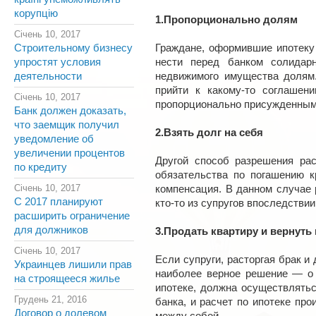
корупцію
1.Пропорционально долям
Січень 10, 2017
Строительному бизнесу
Граждане, оформившие ипотеку 
упростят условия
нести перед банком солидар
деятельности
недвижимого имущества долям
прийти к какому-то соглашен
Січень 10, 2017
пропорционально присужденным
Банк должен доказать,
что заемщик получил
2.Взять долг на себя
уведомление об
увеличении процентов
Другой способ разрешения ра
по кредиту
обязательства по погашению к
Січень 10, 2017
компенсация. В данном случае 
С 2017 планируют
кто-то из супругов впоследстви
расширить ограничение
для должников
3.Продать квартиру и вернуть
Січень 10, 2017
Если супруги, расторгая брак и
Украинцев лишили прав
наиболее верное решение — о 
на строящееся жилье
ипотеке, должна осуществлятьс
Грудень 21, 2016
банка, и расчет по ипотеке пр
Договор о долевом