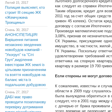
льготного долгосрочного кредит
Лютий 15, 2017
как следует из справки Ипотечн
Полиция выясняет, кто
Таким образом, кредит для возв
строит III секцию ЖК
2011 год за счет общих средств 
«Жемчужина
гривен 45 копеек). Остаток кре
Троещины»
договору с согласия Ипотечного
Січень 30, 2017
Произведя математические подс
АНОНС!ПЕТИЦІЯ!
3,08%, признав ее незначительно
Вирішення питання
СК Украины, присуждение одно
незаконно зведенних
имущество, в частности, жилой 
новобудов компаній -
ГК Украины. Поскольку ответч
"Укогруп" та "Сіті
удовлетворении требований ист
Груп",виділення
ответчика на спорную квартир
інвесторам ЖК землі із
квартиру в размере 19 700 гриве
цільовим призначенням
та взяття новобудов на
Если стороны не могут догов
баланс міста із
подальшою добудовою
К сожалению, известны и случаи
области в 2009 году слушалось
Січень 27, 2017
была вынуждена обратиться в с
ДАБІ має право
следует, что в 2001 году между 
проводити позапланову
с дочерью от брака проживали д
перевірку дотримання
этого времени не разрешает ис