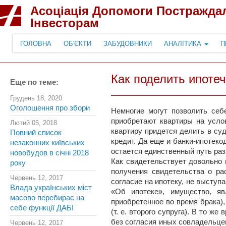
Асоціація Допомоги Постражда
Інвесторам
ГОЛОВНА
ОБ'ЄКТИ
ЗАБУДОВНИКИ
АНАЛІТИКА
П
Как поделить ипоте
Еще по теме:
Грудень 18, 2020
Оголошення про збори
Немногие могут позволить себ
приобретают квартиры на усло
Лютий 05, 2018
квартиру придется делить в су
Повний список
кредит. Да еще и банки-ипотеко
незаконних київських
остается единственный путь ра
новобудов в січні 2018
Как свидетельствует довольно 
року
получения свидетельства о ра
Червень 12, 2017
согласие на ипотеку, не выступа
Влада українських міст
«Об ипотеке», имущество, яв
масово перебирає на
приобретенное во время брака)
себе функції ДАБІ
(т. е. второго супруга). В то 
без согласия иных совладельцев
Червень 12, 2017