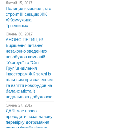
Лютий 15, 2017
Полиция выясняет, кто
строит III секцию ЖК
«Жемчужина
Троещины»
Січень 30, 2017
АНОНС!ПЕТИЦІЯ!
Вирішення питання
незаконно зведенних
новобудов компаній -
"Укогруп" та "Сіті
Груп",виділення
інвесторам ЖК землі із
цільовим призначенням
та взяття новобудов на
баланс міста із
подальшою добудовою
Січень 27, 2017
ДАБІ має право
проводити позапланову
перевірку дотримання