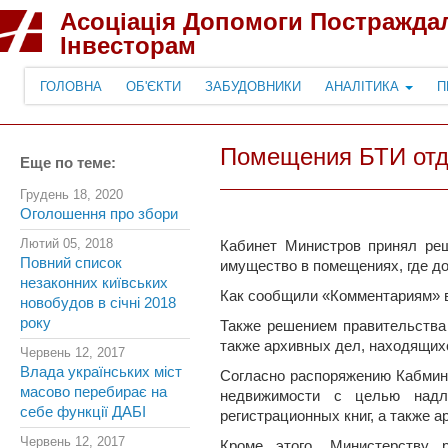
Асоціація Допомоги Постражда
Інвесторам
ГОЛОВНА
ОБ'ЄКТИ
ЗАБУДОВНИКИ
АНАЛІТИКА
П
Помещения БТИ отд
Еще по теме:
Грудень 18, 2020
Оголошення про збори
Лютий 05, 2018
Кабинет Министров принял ре
Повний список
имущество в помещениях, где до
незаконних київських
Как сообщили «Комментариям» в
новобудов в січні 2018
року
Также решением правительства 
также архивных дел, находящих
Червень 12, 2017
Влада українських міст
Согласно распоряжению Кабмина
масово перебирає на
недвижимости с целью надле
себе функції ДАБІ
регистрационных книг, а также а
Червень 12, 2017
Кроме этого, Министерству р