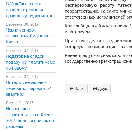
В Україні спростять
бесперебойную работу Аттест
процес отримання
переаттестацию, на сайте мини
дозволів у будівництві
ответственных исполнителей ра
Березень 30, 2017
Как сообщали «Комментарии», 1
Чорний список
и нотариусы.
незаконних будівництв
При этом сделки с недвижимос
Києва
нотариусы повысили цены за свои
Березень 07, 2017
Ранее предусматривалось, что 
Податок на спадок і
Государственной регистрационно
подарунки платитимемо
по-новому
Березень 07, 2017
Нотаріус незаконно
переригистрировал 52
Back
Друк
квартири
Лютий 21, 2017
Незаконное
строительство в Киеве
2017: полный список по
районам