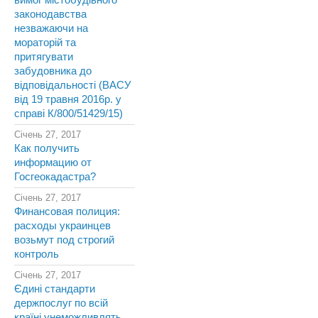
вимог містобудівного
законодавства
незважаючи на
мораторій та
притягувати
забудовника до
відповідальності (ВАСУ
від 19 травня 2016р. у
справі К/800/51429/15)
Січень 27, 2017
Как получить
информацию от
Госгеокадастра?
Січень 27, 2017
Финансовая полиция:
расходы украинцев
возьмут под строгий
контроль
Січень 27, 2017
Єдині стандарти
держпослуг по всій
країні унеможливлять