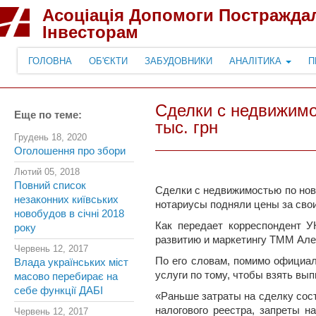
Асоціація Допомоги Постражда
Інвесторам
ГОЛОВНА
ОБ'ЄКТИ
ЗАБУДОВНИКИ
АНАЛІТИКА
П
Сделки с недвижимо
Еще по теме:
тыс. грн
Грудень 18, 2020
Оголошення про збори
Лютий 05, 2018
Повний список
Сделки с недвижимостью по ново
незаконних київських
нотариусы подняли цены за свои 
новобудов в січні 2018
Как передает корреспондент У
року
развитию и маркетингу ТММ Але
Червень 12, 2017
По его словам, помимо официал
Влада українських міст
услуги по тому, чтобы взять вып
масово перебирає на
себе функції ДАБІ
«Раньше затраты на сделку сос
налогового реестра, запреты н
Червень 12, 2017