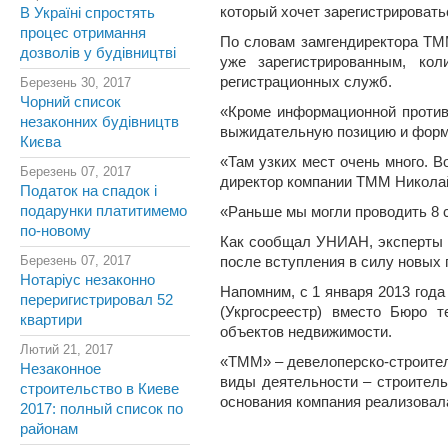
который хочет зарегистрироватьс
В Україні спростять
процес отримання
По словам замгендиректора ТММ
дозволів у будівництві
уже зарегистрированным, ко
регистрационных служб.
Березень 30, 2017
Чорний список
«Кроме информационной против
незаконних будівництв
выжидательную позицию и форма
Києва
«Там узких мест очень много. 
Березень 07, 2017
директор компании ТММ Никола
Податок на спадок і
подарунки платитимемо
«Раньше мы могли проводить 8 сд
по-новому
Как сообщал УНИАН, эксперты пр
Березень 07, 2017
после вступления в силу новых 
Нотаріус незаконно
Напомним, с 1 января 2013 год
переригистрировал 52
(Укргосреестр) вместо Бюро т
квартири
объектов недвижимости.
Лютий 21, 2017
«ТММ» – девелоперско-строител
Незаконное
виды деятельности – строител
строительство в Киеве
основания компания реализовала
2017: полный список по
районам