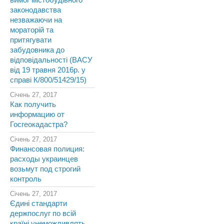
вимог містобудівного
законодавства
незважаючи на
мораторій та
притягувати
забудовника до
відповідальності (ВАСУ
від 19 травня 2016р. у
справі К/800/51429/15)
Січень 27, 2017
Как получить
информацию от
Госгеокадастра?
Січень 27, 2017
Финансовая полиция:
расходы украинцев
возьмут под строгий
контроль
Січень 27, 2017
Єдині стандарти
держпослуг по всій
країні унеможливлять