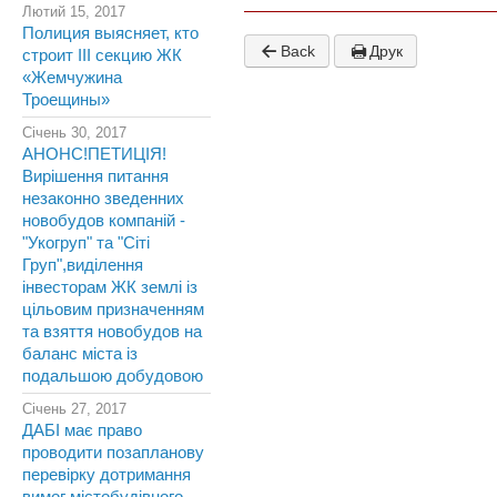
Лютий 15, 2017
Полиция выясняет, кто
Back
Друк
строит III секцию ЖК
«Жемчужина
Троещины»
Січень 30, 2017
АНОНС!ПЕТИЦІЯ!
Вирішення питання
незаконно зведенних
новобудов компаній -
"Укогруп" та "Сіті
Груп",виділення
інвесторам ЖК землі із
цільовим призначенням
та взяття новобудов на
баланс міста із
подальшою добудовою
Січень 27, 2017
ДАБІ має право
проводити позапланову
перевірку дотримання