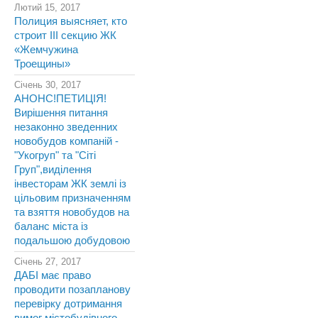
Лютий 15, 2017
Полиция выясняет, кто
строит III секцию ЖК
«Жемчужина
Троещины»
Січень 30, 2017
АНОНС!ПЕТИЦІЯ!
Вирішення питання
незаконно зведенних
новобудов компаній -
"Укогруп" та "Сіті
Груп",виділення
інвесторам ЖК землі із
цільовим призначенням
та взяття новобудов на
баланс міста із
подальшою добудовою
Січень 27, 2017
ДАБІ має право
проводити позапланову
перевірку дотримання