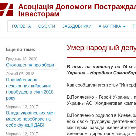
Асоціація Допомоги Постражда
Інвесторам
ГОЛОВНА
ОБ'ЄКТИ
ЗАБУДОВНИКИ
АНАЛІТИКА
П
Умер народный депу
Еще по теме:
Грудень 18, 2020
Оголошення про збори
В ночь на пятницу на 74-м
Украина – Народная Самообор
Лютий 05, 2018
Повний список
Как сообщили агентству "Интер
незаконних київських
новобудов в січні 2018
В.Поляченко - Герой Украины, 
року
Украины АО "Холдинговая компан
Червень 12, 2017
Влада українських міст
В.Поляченко родился в Киеве, 
масово перебирає на
всю свою трудовую деятельнос
себе функції ДАБІ
мастером завода железобетон
иженером, директором завода ж
Червень 12, 2017