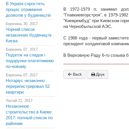
В Україні спростять
В 1972-1979 гг. занимал до
процес отримання
"Главкиевгорстроя", в 1979-198
дозволів у будівництві
"Киеврембуд" при Киевском гор
Березень 30, 2017
на Чернобыльской АЭС.
Чорний список
незаконних будівництв
С 1988 года - первый заместител
Києва
президент холдинговой компании
Березень 07, 2017
Податок на спадок і
В Верховную Раду 6-го созыва б
подарунки платитимемо
по-новому
Back
Друк
Березень 07, 2017
Нотаріус незаконно
переригистрировал 52
квартири
Лютий 21, 2017
Незаконное
строительство в Киеве
2017: полный список по
районам