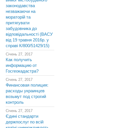
вимог містобудівного
законодавства
незважаючи на
мораторій та
притягувати
забудовника до
відповідальності (ВАСУ
від 19 травня 2016р. у
справі К/800/51429/15)
Січень 27, 2017
Как получить
информацию от
Госгеокадастра?
Січень 27, 2017
Финансовая полиция:
расходы украинцев
возьмут под строгий
контроль
Січень 27, 2017
Єдині стандарти
держпослуг по всій
країні унеможливлять