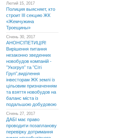
Лютий 15, 2017
Полиция выясняет, кто
строит III секцию ЖК
«Жемчужина
Троещины»
Січень 30, 2017
АНОНС!ПЕТИЦІЯ!
Вирішення питання
незаконно зведенних
новобудов компаній -
"Укогруп" та "Сіті
Груп",виділення
інвесторам ЖК землі із
цільовим призначенням
та взяття новобудов на
баланс міста із
подальшою добудовою
Січень 27, 2017
ДАБІ має право
проводити позапланову
перевірку дотримання