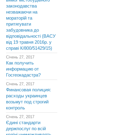
вимог містобудівного
законодавства
незважаючи на
мораторій та
притягувати
забудовника до
відповідальності (ВАСУ
від 19 травня 2016р. у
справі К/800/51429/15)
Січень 27, 2017
Как получить
информацию от
Госгеокадастра?
Січень 27, 2017
Финансовая полиция:
расходы украинцев
возьмут под строгий
контроль
Січень 27, 2017
Єдині стандарти
держпослуг по всій
країні унеможливлять