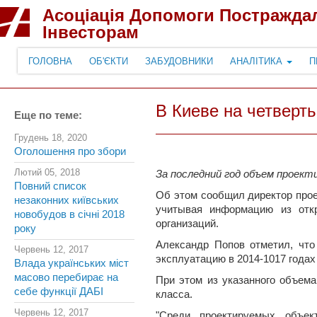
Асоціація Допомоги Постражда
Інвесторам
ГОЛОВНА
ОБ'ЄКТИ
ЗАБУДОВНИКИ
АНАЛІТИКА
П
В Киеве на четверт
Еще по теме:
Грудень 18, 2020
Оголошення про збори
Лютий 05, 2018
За последний год объем проект
Повний список
Об этом сообщил директор прое
незаконних київських
учитывая информацию из откр
новобудов в січні 2018
организаций.
року
Александр Попов отметил, что
Червень 12, 2017
эксплуатацию в 2014-1017 годах
Влада українських міст
масово перебирає на
При этом из указанного объем
себе функції ДАБІ
класса.
Червень 12, 2017
"Среди проектируемых объек