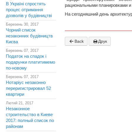
В Україні спростять
рациональными планировками и 
процес отримання
На сегодняшний день архитектур
дозволів у будівництві
Березень 30, 2017
Чорний список
незаконних будівництв
Back
Друк
Києва
Березень 07, 2017
Податок на спадок і
подарунки платитимемо
по-новому
Березень 07, 2017
Нотаріус незаконно
переригистрировал 52
квартири
Лютий 21, 2017
Незаконное
строительство в Киеве
2017: полный список по
районам