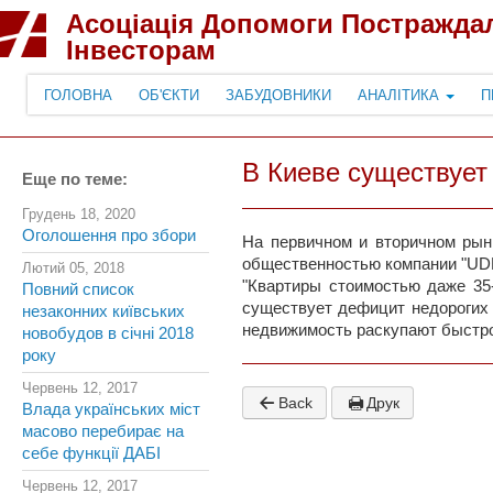
Асоціація Допомоги Постражда
Інвесторам
ГОЛОВНА
ОБ'ЄКТИ
ЗАБУДОВНИКИ
АНАЛІТИКА
П
В Киеве существует
Еще по теме:
Грудень 18, 2020
Оголошення про збори
На первичном и вторичном рын
общественностью компании "UD
Лютий 05, 2018
"Квартиры стоимостью даже 35
Повний список
существует дефицит недорогих 
незаконних київських
недвижимость раскупают быстро,
новобудов в січні 2018
року
Червень 12, 2017
Back
Друк
Влада українських міст
масово перебирає на
себе функції ДАБІ
Червень 12, 2017