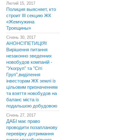
Лютий 15, 2017
Полиция выясняет, кто
строит III секцию ЖК
«Жемчужина
Троещины»
Січень 30, 2017
АНОНС!ПЕТИЦІЯ!
Вирішення питання
незаконно зведенних
новобудов компаній -
"Укогруп" та "Сіті
Груп",виділення
інвесторам ЖК землі із
цільовим призначенням
та взяття новобудов на
баланс міста із
подальшою добудовою
Січень 27, 2017
ДАБІ має право
проводити позапланову
перевірку дотримання