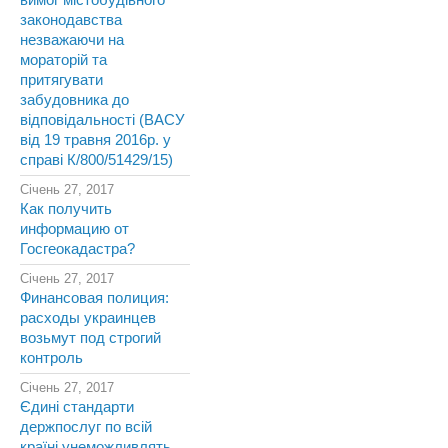
вимог містобудівного
законодавства
незважаючи на
мораторій та
притягувати
забудовника до
відповідальності (ВАСУ
від 19 травня 2016р. у
справі К/800/51429/15)
Січень 27, 2017
Как получить
информацию от
Госгеокадастра?
Січень 27, 2017
Финансовая полиция:
расходы украинцев
возьмут под строгий
контроль
Січень 27, 2017
Єдині стандарти
держпослуг по всій
країні унеможливлять