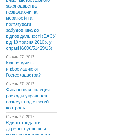
вимог містобудівного
законодавства
незважаючи на
мораторій та
притягувати
забудовника до
відповідальності (ВАСУ
від 19 травня 2016р. у
справі К/800/51429/15)
Січень 27, 2017
Как получить
информацию от
Госгеокадастра?
Січень 27, 2017
Финансовая полиция:
расходы украинцев
возьмут под строгий
контроль
Січень 27, 2017
Єдині стандарти
держпослуг по всій
країні унеможливлять