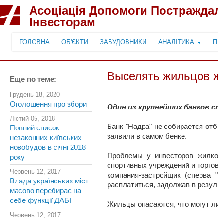
Асоціація Допомоги Постражда
Інвесторам
ГОЛОВНА
ОБ'ЄКТИ
ЗАБУДОВНИКИ
АНАЛІТИКА
П
Выселять жильцов ж
Еще по теме:
Грудень 18, 2020
Оголошення про збори
Один из крупнейших банков с
Лютий 05, 2018
Банк "Надра" не собирается отб
Повний список
заявили в самом бенке.
незаконних київських
новобудов в січні 2018
Проблемы у инвесторов жилко
року
спортивных учреждений и торгово
Червень 12, 2017
компания-застройщик (сперва 
Влада українських міст
расплатиться, задолжав в резул
масово перебирає на
себе функції ДАБІ
Жильцы опасаются, что могут л
Червень 12, 2017