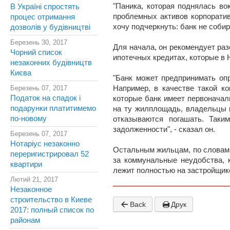
"Паника, которая поднялась во
В Україні спростять
проблемных активов корпоратив
процес отримання
хочу подчеркнуть: банк не соби
дозволів у будівництві
Березень 30, 2017
Для начала, он рекомендует раз
Чорний список
ипотечных кредитах, которые в
незаконних будівництв
Києва
"Банк может предпринимать оп
Березень 07, 2017
Например, в качестве такой к
Податок на спадок і
которые банк имеет первоначал
подарунки платитимемо
на ту жилплощадь, владельцы к
по-новому
отказываются погашать. Таки
задолженности", - сказал он.
Березень 07, 2017
Нотаріус незаконно
Остальным жильцам, по словам Д
переригистрировал 52
за коммунальные неудобства, 
квартири
лежит полностью на застройщике"
Лютий 21, 2017
Незаконное
строительство в Киеве
Back
Друк
2017: полный список по
районам