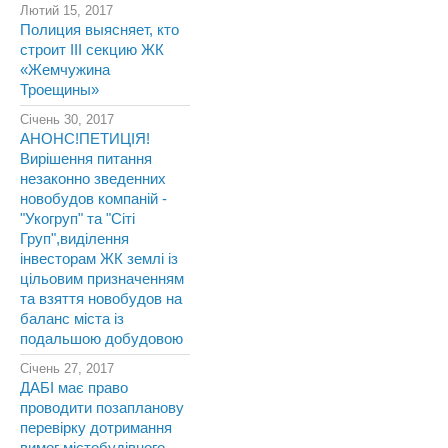
Лютий 15, 2017
Полиция выясняет, кто
строит III секцию ЖК
«Жемчужина
Троещины»
Січень 30, 2017
АНОНС!ПЕТИЦІЯ!
Вирішення питання
незаконно зведенних
новобудов компаній -
"Укогруп" та "Сіті
Груп",виділення
інвесторам ЖК землі із
цільовим призначенням
та взяття новобудов на
баланс міста із
подальшою добудовою
Січень 27, 2017
ДАБІ має право
проводити позапланову
перевірку дотримання