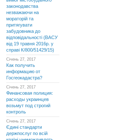
вимог містобудівного
законодавства
незважаючи на
мораторій та
притягувати
забудовника до
відповідальності (ВАСУ
від 19 травня 2016р. у
справі К/800/51429/15)
Січень 27, 2017
Как получить
информацию от
Госгеокадастра?
Січень 27, 2017
Финансовая полиция:
расходы украинцев
возьмут под строгий
контроль
Січень 27, 2017
Єдині стандарти
держпослуг по всій
країні унеможливлять