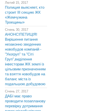
Лютий 15, 2017
Полиция выясняет, кто
строит III секцию ЖК
«Жемчужина
Троещины»
Січень 30, 2017
АНОНС!ПЕТИЦІЯ!
Вирішення питання
незаконно зведенних
новобудов компаній -
"Укогруп" та "Сіті
Груп",виділення
інвесторам ЖК землі із
цільовим призначенням
та взяття новобудов на
баланс міста із
подальшою добудовою
Січень 27, 2017
ДАБІ має право
проводити позапланову
перевірку дотримання