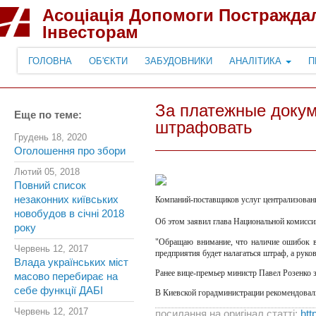
Асоціація Допомоги Постражда
Інвесторам
ГОЛОВНА
ОБ'ЄКТИ
ЗАБУДОВНИКИ
АНАЛІТИКА
П
За платежные доку
Еще по теме:
штрафовать
Грудень 18, 2020
Оголошення про збори
Лютий 05, 2018
Повний список
незаконних київських
Компаний-поставщиков услуг централизован
новобудов в січні 2018
Об этом заявил глава Национальной комисси
року
"Обращаю внимание, что наличие ошибок в
Червень 12, 2017
предприятия будет налагаться штраф, а руко
Влада українських міст
Ранее вице-премьер министр Павел Розенко 
масово перебирає на
себе функції ДАБІ
В Киевской горадминистрации рекомендовал
Червень 12, 2017
посилання на оригінал статті:
htt