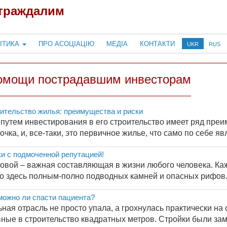
страждалим
ІТИКА
ПРО АСОЦІАЦІЮ
МЕДІА
КОНТАКТИ
UKR
RUS
омощи пострадавшим инвесторам
ительство жилья: преимущества и риски
путем инвестирования в его строительство имеет ряд преи
чка, и, все-таки, это первичное жилье, что само по себе яв
и с подмоченной репутацией!
овой – важная составляющая в жизни любого человека. Каж
ко здесь полным-полно подводных камней и опасных рифов. 
можно ли спасти пациента?
ьная отрасль не просто упала, а грохнулась практически на 
ные в строительство квадратных метров. Стройки были замо