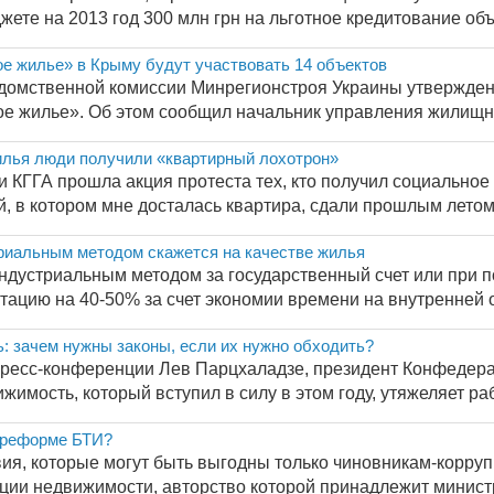
ете на 2013 год 300 млн грн на льготное кредитование объ
е жилье» в Крыму будут участвовать 14 объектов
омственной комиссии Минрегионстроя Украины утвержден 
е жилье». Об этом сообщил начальник управления жилищны
илья люди получили «квартирный лохотрон»
и КГГА прошла акция протеста тех, кто получил социальное 
ой, в котором мне досталась квартира, сдали прошлым летом.
риальным методом скажется на качестве жилья
ндустриальным методом за государственный счет или при п
тацию на 40-50% за счет экономии времени на внутренней от
: зачем нужны законы, если их нужно обходить?
пресс-конференции Лев Парцхаладзе, президент Конфедерац
жимость, который вступил в силу в этом году, утяжеляет раб
а реформе БТИ?
ия, которые могут быть выгодны только чиновникам-корр
ии недвижимости, авторство которой принадлежит министр