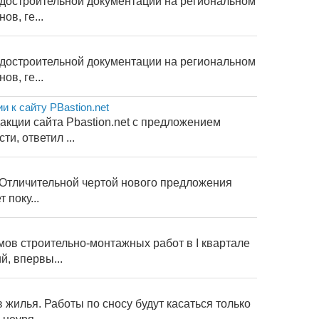
адостроительной документации на региональном
в, ге...
адостроительной документации на региональном
в, ге...
 к сайту PBastion.net
кции сайта Pbastion.net с предложением
и, ответил ...
.Отличительной чертой нового предложения
поку...
ов строительно-монтажных работ в I квартале
, впервы...
жилья. Работы по сносу будут касаться только