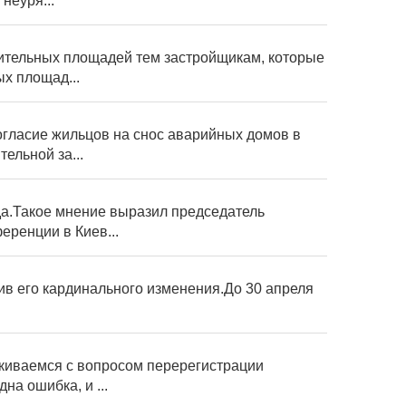
неуря...
ительных площадей тем застройщикам, которые
х площад...
огласие жильцов на снос аварийных домов в
ельной за...
да.Такое мнение выразил председатель
еренции в Киев...
ив его кардинального изменения.До 30 апреля
алкиваемся с вопросом перерегистрации
а ошибка, и ...