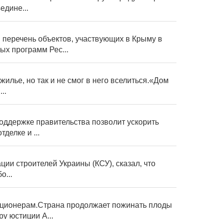
едине...
перечень объектов, участвующих в Крыму в
х программ Рес...
жилье, но так и не смог в него вселиться.«Дом
..
оддержке правительства позволит ускорить
делке и ...
ии строителей Украины (КСУ), сказал, что
о...
упционерам.Страна продолжает пожинать плоды
у юстиции А...