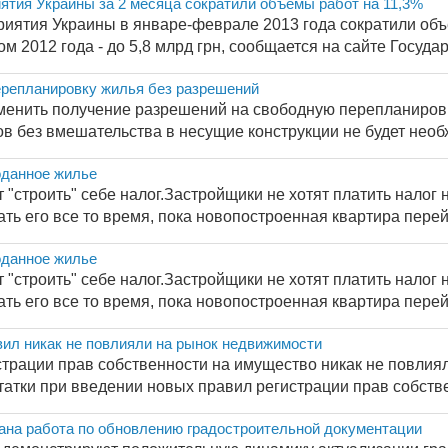
ятия Украины за 2 месяца сократили объемы работ на 11,3%
иятия Украины в январе-феврале 2013 года сократили объ
 2012 года - до 5,8 млрд грн, сообщается на сайте Государ
ерепланировку жилья без разрешений
менить получение разрешений на свободную перепланиров
 без вмешательства в несущие конструкции не будет необхо
оданное жилье
 "строить" себе налог.Застройщики не хотят платить налог
ть его все то время, пока новопостроенная квартира перейд
оданное жилье
 "строить" себе налог.Застройщики не хотят платить налог
ть его все то время, пока новопостроенная квартира перейд
ил никак не повлияли на рынок недвижимости
трации прав собственности на имущество никак не повлиял
атки при введении новых правил регистрации прав собствен
вана работа по обновлению градостроительной документации