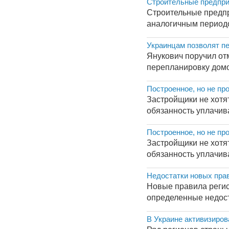
Строительные предпри
Строительные предпр
аналогичным периодом
Украинцам позволят п
Янукович поручил от
перепланировку домов
Построенное, но не пр
Застройщики не хотят
обязанность уплачива
Построенное, но не пр
Застройщики не хотят
обязанность уплачива
Недостатки новых прав
Новые правила регис
определенные недост
В Украине активизиро