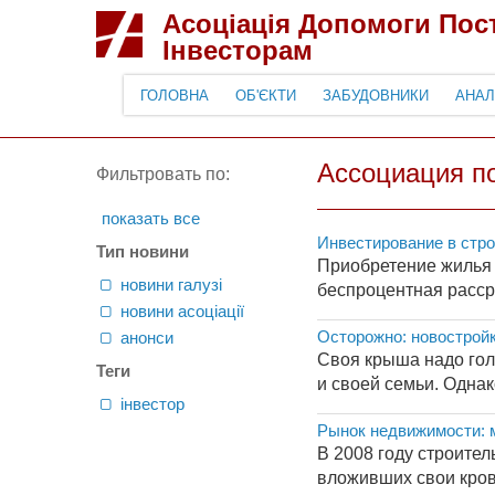
Асоціація Допомоги По
Інвесторам
ГОЛОВНА
ОБ'ЄКТИ
ЗАБУДОВНИКИ
АНАЛ
Ассоциация п
Фильтровать по:
показать все
Инвестирование в стро
Тип новини
Приобретение жилья 
новини галузі
беспроцентная рассро
новини асоціації
Осторожно: новостройк
анонси
Своя крыша надо гол
Теги
и своей семьи. Одна
інвестор
Рынок недвижимости: 
В 2008 году строител
вложивших свои кров