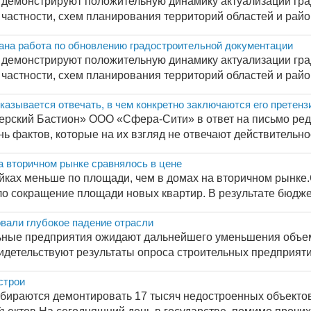
 демонстрируют положительную динамику актуализации гр
 частности, схем планирования территорий областей и районо
вана работа по обновлению градостроительной документации
 демонстрируют положительную динамику актуализации гр
 частности, схем планирования территорий областей и районо
зывается отвечать, в чем конкретно заключаются его претензии
рский Бастион» ООО «Сфера-Сити» в ответ на письмо реда
ь фактов, которые на их взгляд не отвечают действительност
а вторичном рынке сравнялось в цене
йках меньше по площади, чем в домах на вторичном рынке
о сокращение площади новых квартир. В результате бюджет 
вали глубокое падение отрасли
ьные предприятия ожидают дальнейшего уменьшения объем
идетельствуют результаты опроса строительных предприятий
строи
обираются демонтировать 17 тысяч недостроенных объектов 