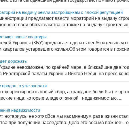
ъектов.На сегодняшний день в государстве, помимо прочих 
раторий на выдачу земли застройщикам с плохой репутацией
министрации предлагают ввести мораторий на выдачу стро
олняют свои обязательства, а также на выдачу строительны
меняют новые квартиры
елей Украины (КБУ) предлагает сделать необязательным с
 кварталов устаревшего жилья.Об этом говорится в пояснит
удет дорожать
 Украине невозможен, по крайней мере, в ближайшие два го
а Риэлторской палаты Украины Виктор Несин на пресс-конф
е продал, а уже заплати
откорректировать новый сбор, а граждане были бы не прот
ческие лица, которые владеют жилой недвижимостью, ...
ения недвижимости
т, нотариусы не хотят.Все мы как минимум раз в жизни ст
а при получении наследства. Дело это весьма важное – одн