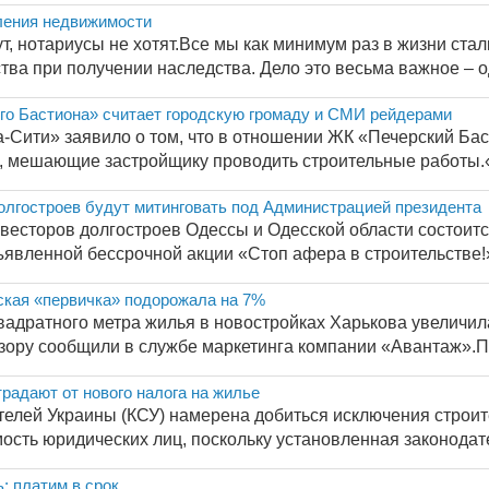
ения недвижимости
т, нотариусы не хотят.Все мы как минимум раз в жизни ст
а при получении наследства. Дело это весьма важное – одн
го Бастиона» считает городскую громаду и СМИ рейдерами
Сити» заявило о том, что в отношении ЖК «Печерский Ба
, мешающие застройщику проводить строительные работы.«Н
олгостроев будут митинговать под Администрацией президента
весторов долгостроев Одессы и Одесской области состоит
явленной бессрочной акции «Стоп афера в строительстве!».
ская «первичка» подорожала на 7%
вадратного метра жилья в новостройках Харькова увеличила
бзору сообщили в службе маркетинга компании «Авантаж».П
радают от нового налога на жилье
елей Украины (КСУ) намерена добиться исключения строит
ость юридических лиц, поскольку установленная законодате
: платим в срок