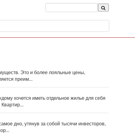
муществ. Это и более лояльные цены,
ляется преим...
дому хочется иметь отдельное жилье для себя
Квартир...
самое дно, утянув за собой тысячи инвесторов,
р...