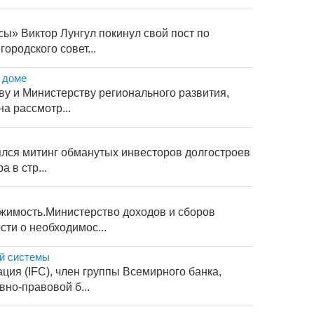
ы» Виктор Лунгул покинул свой пост по
родского совет...
м доме
у и Министерству регионального развития,
а рассмотр...
ялся митинг обманутых инвесторов долгостроев
 в стр...
жимость.Министерство доходов и сборов
ти о необходимос...
ой системы
ия (IFC), член группы Всемирного банка,
но-правовой б...