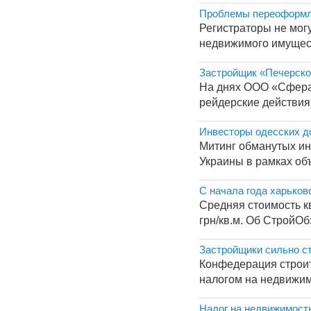
Проблемы переоформл
Регистраторы не могу
недвижимого имуществ
Застройщик «Печерско
На днях ООО «Сфера-
рейдерские действия
Инвесторы одесских д
Митинг обманутых ин
Украины в рамках объ
С начала года харьков
Средняя стоимость к
грн/кв.м. Об СтройО
Застройщики сильно ст
Конфедерация строит
налогом на недвижим
Налог на недвижимость