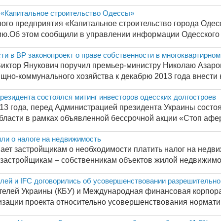
 «Капитальное строительство Одессы»
ого предприятия «Капитальное строительство города Одесс
ю.Об этом сообщили в управлении информации Одесского го
ти в ВР законопроект о праве собственности в многоквартирно
иктор Янукович поручил премьер-министру Николаю Азаров
щно-коммунального хозяйства к декабрю 2013 года внести н
резидента состоялся митинг инвесторов одесских долгостроев
013 года, перед Администрацией президента Украины состо
ласти в рамках объявленной бессрочной акции «Стоп афера
ли о налоге на недвижимость
ет застройщикам о необходимости платить налог на недви
застройщикам – собственникам объектов жилой недвижимос
лей и IFC договорились об усовершенствовании разрешительн
елей Украины (КБУ) и Международная финансовая корпорац
изации проекта относительно усовершенствования норматив