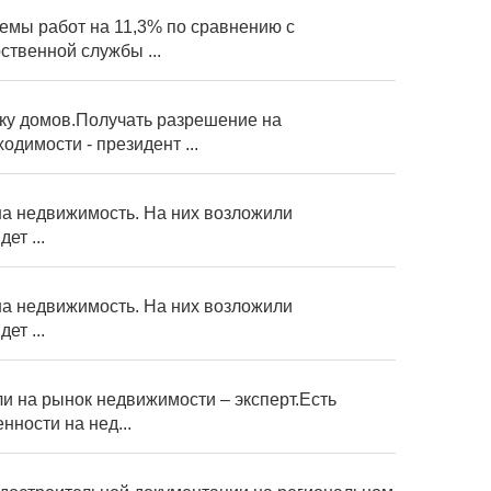
емы работ на 11,3% по сравнению с
ственной службы ...
ку домов.Получать разрешение на
димости - президент ...
 на недвижимость. На них возложили
ет ...
 на недвижимость. На них возложили
ет ...
и на рынок недвижимости – эксперт.Есть
ности на нед...