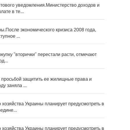
чтового уведомления.Министерство доходов и
ате в те...
ры.После экономического кризиса 2008 года,
упное ...
упку "вторички" перестали расти, отмечают
д...
с просьбой защитить ее жилищные права и
у заняла ...
 хозяйства Украины планирует предусмотреть в
едине...
 хозяйства Украины планирует предусмотреть в