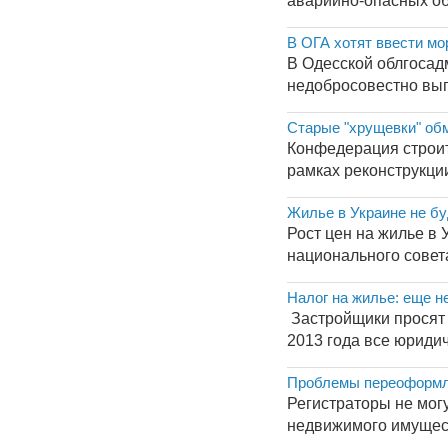
аварийно-опасных об
В ОГА хотят ввести мо
В Одесской облгосад
недобросовестно вып
Старые "хрущевки" об
Конфедерация строит
рамках реконструкции
Жилье в Украине не б
Рост цен на жилье в
национального совет
Налог на жилье: еще н
Застройщики просят 
2013 года все юриди
Проблемы переоформл
Регистраторы не могу
недвижимого имуществ