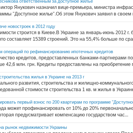
есникова ответственным за доступное жилье
иктор Янукович назначил вице-премьера, министра инфра
аммы "Доступное жилье".Об этом Янукович заявил в своем в
че новостроек в 2012 году
ости строится в Киеве.В Украине за январь-июнь 2012 г. 
что составляет 15389 строений. Это на 55,4% больше по срав
м операций по рефинансированию ипотечных кредитов
оличество кредитов, предоставленных банками-партнерами 
е 42,6 млн. грн. Кредиты предоставлены на приобретение г
строительства жилья в Украине на 2013 г
ального развития, строительства и жилищно-коммунального
дованной стоимости строительства 1 кв. м жилья в Украине 
ровать первый взнос по 200 квартирам по программе "Доступное
года может профинансировать от 10% до 20% первоначально
оторая предусматривает компенсацию государством час...
на рынок недвижимости Украины