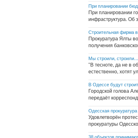
При планировании бюдж
При планировании гос
инфраструктура. Об э
Строительная фирма в 
Прокуратура Ялты во
получения банковско
Мы строили, строили…
"В тесноте, да не в
естественно, хотят у
В Одессе будут строит
Городской голова Ал
передаёт корреспонд
Одесская прокуратура 
Удовлетворён протес
прокуратуры Одесско
38 объектов принимают