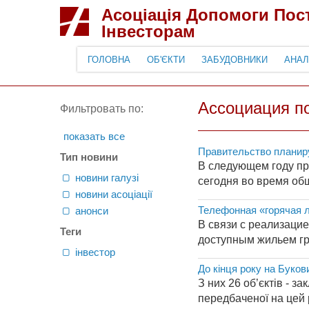
Асоціація Допомоги По
Інвесторам
ГОЛОВНА
ОБ'ЄКТИ
ЗАБУДОВНИКИ
АНАЛ
Ассоциация п
Фильтровать по:
показать все
Правительство планир
Тип новини
В следующем году пр
новини галузі
сегодня во время об
новини асоціації
Телефонная «горячая л
анонси
В связи с реализаци
Теги
доступным жильем гр
інвестор
До кінця року на Буков
З них 26 об’єктів - з
передбаченої на цей р