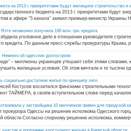
ета на 2013 г. приоритетами будут жилищное строительство и
ударственного бюджета на 2013 г. приоритетами будут эне
том в эфире "5 канала" заявил премьер-министр Украины Ни
Ялте незаконно получила 100 млн. грн. кредита
збудила уголовное дело в отношении руководителя строите
го кредита. По данным пресс-службы прокуратуры Крыма, р
 Немного об одесских долгостроях
 обиде" – миллионы украинцев утешают себя этими словами,
лучшить жилищные условия. Об этом мечтали и те тысячи оде
ь социально доступное жильё по принципу лего
ексей Костусев восхитился финскими строительными технол
ент ТАЙМЕРА, в своём вступительном слове перед началом 
отвоевала у застройщика 10 миллионов гривен для городской к
т прокурора Одессы на решение исполкома Одесского город
й области.Согласно спорному решению исполкома, коммерч
 участие в программе «доступного жилья» в Киевской области