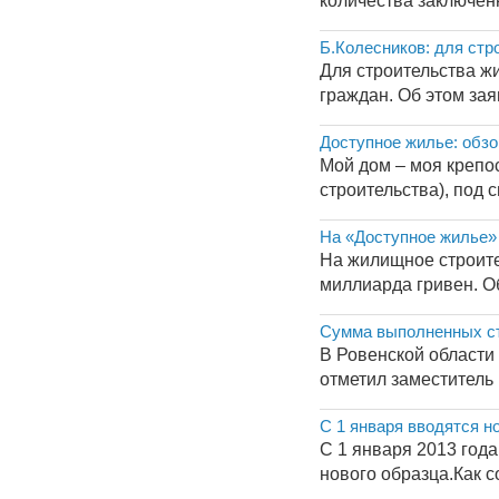
количества заключен
Б.Колесников: для ст
Для строительства ж
граждан. Об этом за
Доступное жилье: обзо
Мой дом – моя крепо
строительства), под с
На «Доступное жилье» 
На жилищное строите
миллиарда гривен. О
Сумма выполненных стр
В Ровенской области 
отметил заместитель 
С 1 января вводятся н
С 1 января 2013 год
нового образца.Как 