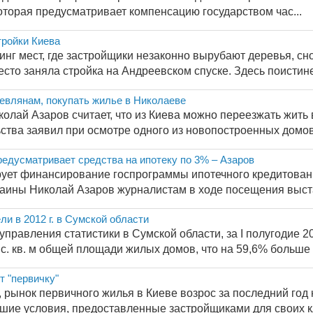
оторая предусматривает компенсацию государством час...
ройки Киева
нг мест, где застройщики незаконно вырубают деревья, сно
сто заняла стройка на Андреевском спуске. Здесь поистине 
евлянам, покупать жилье в Николаеве
олай Азаров считает, что из Киева можно переезжать жить 
ства заявил при осмотре одного из новопостроенных домов 
предусматривает средства на ипотеку по 3% – Азаров
рует финансирование госпрограммы ипотечного кредитования
аины Николай Азаров журналистам в ходе посещения выста
ели в 2012 г. в Сумской области
правления статистики в Сумской области, за I полугодие 201
с. кв. м общей площади жилых домов, что на 59,6% больше 
 "первичку"
, рынок первичного жилья в Киеве возрос за последний год
ие условия, предоставленные застройщиками для своих кли