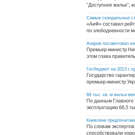
"Доступное жилье", к
Самые скандальные ст
«АиФ» составил рейти
по злободневности ме
Азаров посоветовал ки
Премьер-министр Ник
этом глава правитель
Госбюджет на 2013 г. 
Государство гаранти
премьер-министр Укр
66 тыс. кв. м жилья вв
По данным Главного у
эксплуатацию 66,5 ты
Киевляне предпочитают
По словам экспертов
способствовали хорош