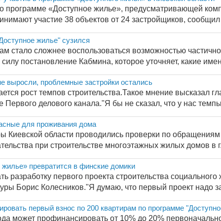
по программе «Доступное жилье», предусматривающей ком
ринимают участие 38 объектов от 24 застройщиков, сообщил 
"Доступное жилье" сузился
нам стало сложнее воспользоваться возможностью частичн
 силу постановление Кабмина, которое уточняет, какие имен
не выросли, проблемные застройки остались
ается рост темпов строительства.Такое мнение высказал г
 Первого делового канала."Я бы не сказал, что у нас темпы 
пасные для проживания дома
ы Киевской области проводились проверки по обращениям
ельства при строительстве многоэтажных жилых домов в г. Б
 жилье» превратится в финские домики
ать разработку первого проекта строительства социального
ры Борис Колесников."Я думаю, что первый проект надо зак
ровать первый взнос по 200 квартирам по программе "Доступное
года может профинансировать от 10% до 20% первоначально