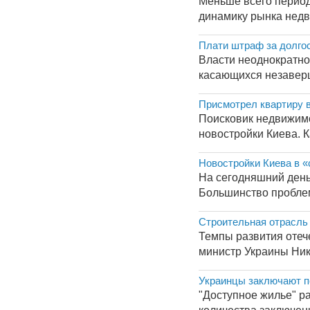
Меньше всего период
динамику рынка недв
Плати штраф за долгос
Власти неоднократно
касающихся незаверш
Присмотрел квартиру в
Поисковик недвижимо
новостройки Киева. К
Новостройки Киева в 
На сегодняшний день
Большинство проблемн
Строительная отрасль
Темпы развития отеч
министр Украины Нико
Украинцы заключают по
"Доступное жилье" р