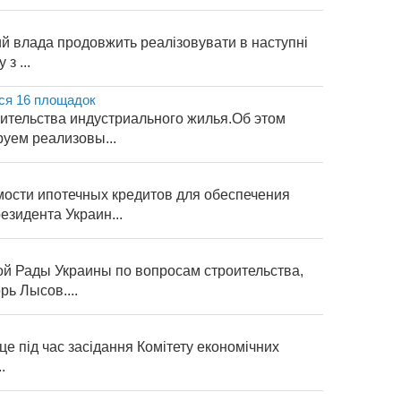
й влада продовжить реалізовувати в наступні
з ...
ся 16 площадок
ительства индустриального жилья.Об этом
уем реализовы...
ости ипотечных кредитов для обеспечения
зидента Украин...
ой Рады Украины по вопросам строительства,
ь Лысов....
це під час засідання Комітету економічних
.