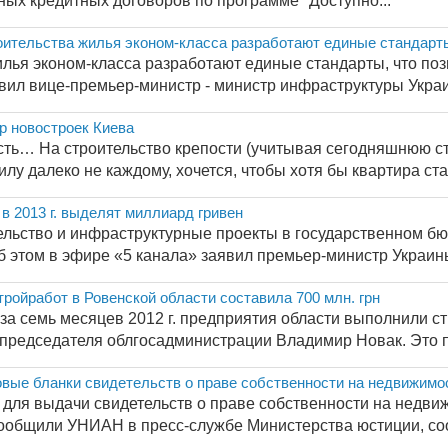
ных кредитных договоров по программе "Доступно...
роительства жилья эконом-класса разработают единые стандарт
илья эконом-класса разработают единые стандарты, что поз
явил вице-премьер-министр - министр инфраструктуры Украи
р новостроек Киева
сть… На строительство крепости (учитывая сегодняшнюю ст
илу далеко не каждому, хочется, чтобы хотя бы квартира ста
в 2013 г. выделят миллиард гривен
льство и инфраструктурные проекты в государственном бюд
б этом в эфире «5 канала» заявил премьер-министр Украины
ойработ в Ровенской области составила 700 млн. грн
за семь месяцев 2012 г. предприятия области выполнили ст
председателя облгосадминистрации Владимир Новак. Это по
овые бланки свидетельств о праве собственности на недвижимо
а для выдачи свидетельств о праве собственности на недви
сообщили УНИАН в пресс-службе Министерства юстиции, соот