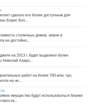
ы
волит сделать его более доступным для
ны Борис Кол...
оимость столичных домов, земли и
ла ее достойно...
жете на 2013 г. будет выделено более
 Николай Азаро...
роительных работ на более 700 млн. грн,
чти на че...
сть
жимое имущество будут использоваться бланки
ветств...