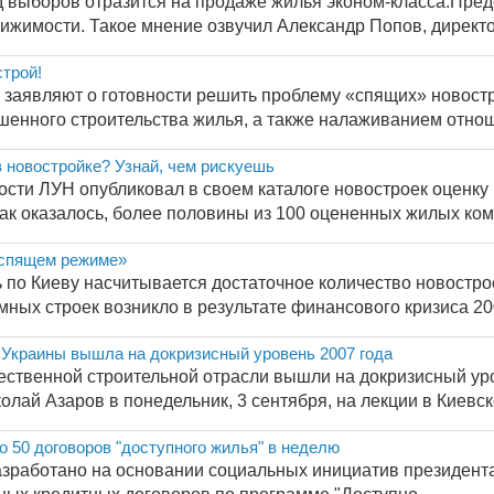
 выборов отразится на продаже жилья эконом-класса.Пред
ижимости. Такое мнение озвучил Александр Попов, директор
трой!
 заявляют о готовности решить проблему «спящих» новостр
енного строительства жилья, а также налаживанием отноше
 новостройке? Узнай, чем рискуешь
сти ЛУН опубликовал в своем каталоге новостроек оценку
ак оказалось, более половины из 100 оцененных жилых комп
«спящем режиме»
 по Киеву насчитывается достаточное количество новостро
ых строек возникло в результате финансового кризиса 2008
 Украины вышла на докризисный уровень 2007 года
ественной строительной отрасли вышли на докризисный уро
лай Азаров в понедельник, 3 сентября, на лекции в Киевск
 50 договоров "доступного жилья" в неделю
азработано на основании социальных инициатив президента