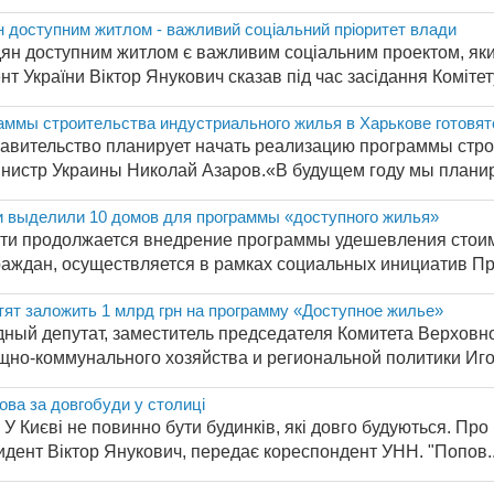
 доступним житлом - важливий соціальний пріоритет влади
ян доступним житлом є важливим соціальним проектом, яки
т України Віктор Янукович сказав під час засідання Комітету 
аммы строительства индустриального жилья в Харькове готовят
авительство планирует начать реализацию программы стро
истр Украины Николай Азаров.«В будущем году мы планир
и выделили 10 домов для программы «доступного жилья»
ти продолжается внедрение программы удешевления стоим
аждан, осуществляется в рамках социальных инициатив Пре
тят заложить 1 млрд грн на программу «Доступное жилье»
дный депутат, заместитель председателя Комитета Верховн
щно-коммунального хозяйства и региональной политики Игор
ова за довгобуди у столиці
У Києві не повинно бути будинків, які довго будуються. Про 
дент Віктор Янукович, передає кореспондент УНН. "Попов..