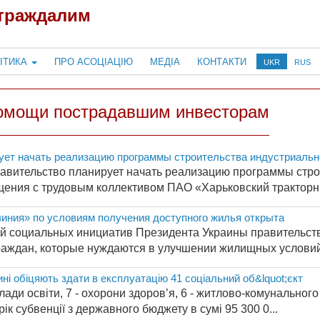
страждалим
ІТИКА
ПРО АСОЦІАЦІЮ
МЕДІА
КОНТАКТИ
UKR
RUS
омощи пострадавшим инвесторам
ует начать реализацию программы строительства индустриальн
авительство планирует начать реализацию программы стро
щения с трудовым коллективом ПАО «Харьковский тракторны
иния» по условиям получения доступного жилья открыта
ей социальных инициатив Президента Украины правительст
аждан, которые нуждаются в улучшении жилищных условий. 
ині обіцяють здати в експлуатацію 41 соціальний об&lquot;єкт
аклади освіти, 7 - охорони здоров’я, 6 - житлово-комунальног
ік субвенції з державного бюджету в сумі 95 300 0...