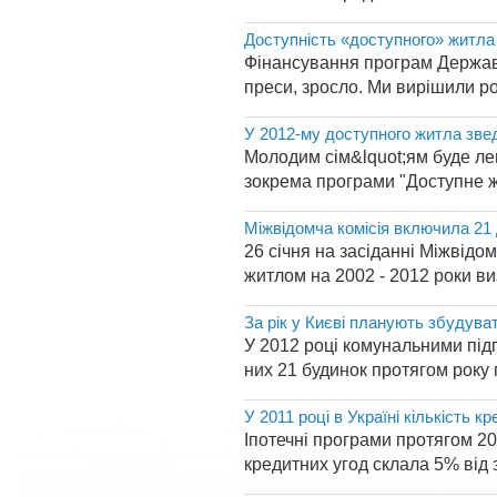
Доступність «доступного» житла
Фінансування програм Держав
преси, зросло. Ми вирішили ро
У 2012-му доступного житла зве
Молодим сім&lquot;ям буде ле
зокрема програми "Доступне жи
Міжвідомча комісія включила 21 
26 січня на засіданні Міжвід
житлом на 2002 - 2012 роки ви
За рік у Києві планують збудува
У 2012 році комунальними під
них 21 будинок протягом року п
У 2011 році в Україні кількість 
Іпотечні програми протягом 20
кредитних угод склала 5% від 