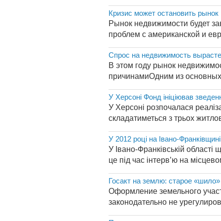
Кризис может остановить рынок 
Рынок недвижимости будет за
проблем с американской и евр
Спрос на недвижимость вырасте
В этом году рынок недвижимо
причинамиОдним из основных ф
У Херсоні Фонд ініціював зведен
У Херсоні розпочалася реаліза
складатиметься з трьох житлов
У 2012 році на Івано-Франківщин
У Івано-Франківській області
це під час інтерв’ю на місцев
Госакт на землю: старое «шило»
Оформление земельного участк
законодательно не урегулиро