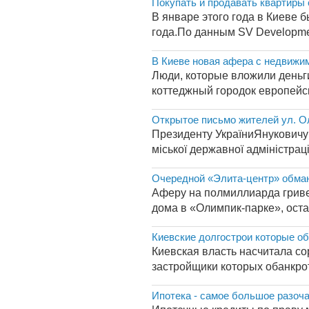
Покупать и продавать квартиры 
В январе этого года в Киеве б
года.По данным SV Developmen
В Киеве новая афера с недвижи
Люди, которые вложили деньги
коттеджный городок европейск
Открытое письмо жителей ул. О
Президенту УкраїниЯнуковичу 
міської державної адміністра
Очередной «Элита-центр» обма
Аферу на полмиллиарда гриве
дома в «Олимпик-парке», оста
Киевские долгострои которые о
Киевская власть насчитала со
застройщики которых обанкроти
Ипотека - самое большое разоча