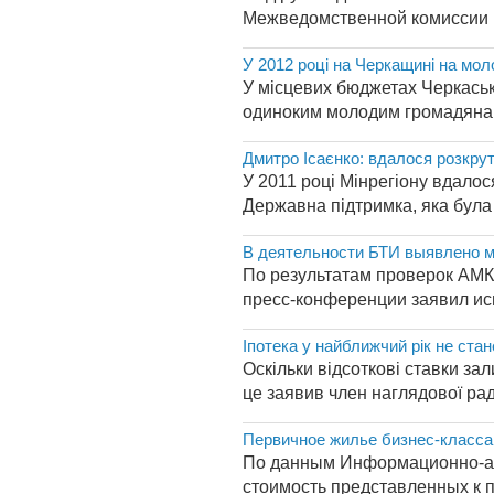
Межведомственной комиссии п
У 2012 році на Черкащині на моло
У місцевих бюджетах Черкасько
одиноким молодим громадянам н
Дмитро Ісаєнко: вдалося розкру
У 2011 році Мінрегіону вдалос
Державна підтримка, яка була 
В деятельности БТИ выявлено 
По результатам проверок АМК
пресс-конференции заявил ис
Іпотека у найближчий рік не ст
Оскільки відсоткові ставки за
це заявив член наглядової ради
Первичное жилье бизнес-класса 
По данным Информационно-ана
стоимость представленных к 