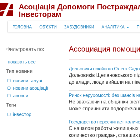
Асоціація Допомоги Постражда
Інвесторам
ГОЛОВНА
ОБ'ЄКТИ
ЗАБУДОВНИКИ
АНАЛІТИКА
П
Ассоциация помощи
Фильтровать по:
показать все
Дольовики покійного Олега Садо
Тип новини
Дольовиків Щепановського під
новини галузі
до влади, люди вийшли на пікет
новини асоціації
Ринок нерухомості: без шансів н
анонси
Не зважаючи на обіцянки ріелт
Теги
може спричинити подорожчання 
інвестор
Государство пересчитает количе
С началом работы жилищных л
количество граждан, ставших 