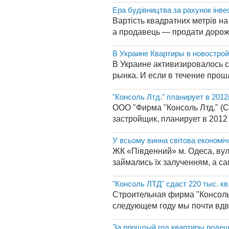
Ера будівництва за рахунок інве
Вартість квадратних метрів н
а продавець — продати дорожче
В Украине Квартиры в новостро
В Украине активизировалось с
рынка. И если в течение прош
"Консоль Лтд." планирует в 201
ООО "Фирма "Консоль Лтд." (
застройщик, планирует в 2012 
У всьому винна світова економіч
ЖК «Південний» м. Одеса, вул
займались їх залученням, а са
"Консоль ЛТД" сдаст 220 тыс. кв
Строительная фирма "Консоль 
следующем году мы почти вдв
За прошлый год квартиры подеше