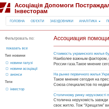
Асоціація Допомоги Постражда
Інвесторам
ГОЛОВНА
ОБ'ЄКТИ
ЗАБУДОВНИКИ
АНАЛІТИКА
П
Ассоциация помощи
Фильтровать по:
показать все
Стоимость украинского жилья буд
Тип новини
Наиболее важным фактором, к
новини галузі
России газа.Такое мнение сег
новини асоціації
На рынке первичного жилья Укр
анонси
Такое мнение сегодня на пре
Теги
Союза специалистов по недви
інвестор
Столичному ринку нерухомості п
Столична нерухомість завжди б
своє житло. Тож “Хрещатик” вир