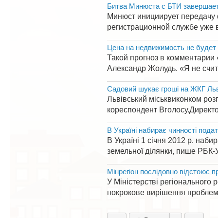
Битва Минюста с БТИ завершае
Минюст инициирует передачу 
регистрационной службе уже в
Цена на недвижимость не будет 
Такой прогноз в комментарии
Александр Жолудь. «Я не счит
Садовий шукає гроші на ЖКГ Ль
Львівський міськвиконком роз
кореспондент Вголосу.Директо
В Україні набирає чинності пода
В Україні 1 січня 2012 р. наб
земельної ділянки, пише РБК-Ук
Мінрегіон послідовно відстоює п
У Міністерстві регіонального
покрокове вирішення проблеми