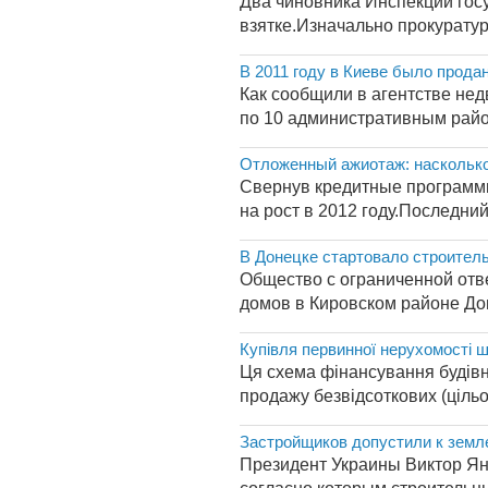
Два чиновника Инспекции госу
взятке.Изначально прокуратур
В 2011 году в Киеве было продан
Как сообщили в агентстве нед
по 10 административным райо
Отложенный ажиотаж: насколько
Свернув кредитные программы
на рост в 2012 году.Последни
В Донецке стартовало строител
Общество с ограниченной отв
домов в Кировском районе Дон
Купівля первинної нерухомості ш
Ця схема фінансування будівни
продажу безвідсоткових (цільо
Застройщиков допустили к земл
Президент Украины Виктор Ян