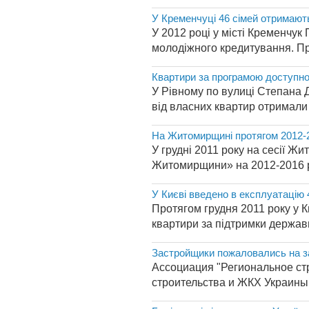
У Кременчуці 46 сімей отримают
У 2012 році у місті Кременчук
молодіжного кредитування. Пр
Квартири за програмою доступног
У Рівному по вулиці Степана Д
від власних квартир отримали 
На Житомирщині протягом 2012-20
У грудні 2011 року на сесії 
Житомирщини» на 2012-2016 ро
У Києві введено в експлуатацію
Протягом грудня 2011 року у К
квартири за підтримки державн
Застройщики пожаловались на з
Ассоциация "Региональное ст
строительства и ЖКХ Украины