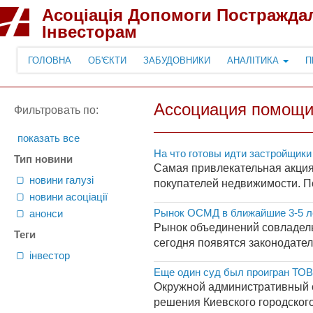
Асоціація Допомоги Постражда
Інвесторам
ГОЛОВНА
ОБ'ЄКТИ
ЗАБУДОВНИКИ
АНАЛІТИКА
П
Ассоциация помощи
Фильтровать по:
показать все
На что готовы идти застройщики
Тип новини
Самая привлекательная акция
новини галузі
покупателей недвижимости. По
новини асоціації
Рынок ОСМД в ближайшие 3-5 лет
анонси
Рынок объединений совладель
Теги
сегодня появятся законодател
інвестор
Еще один суд был проигран ТОВ
Окружной административный су
решения Киевского городского