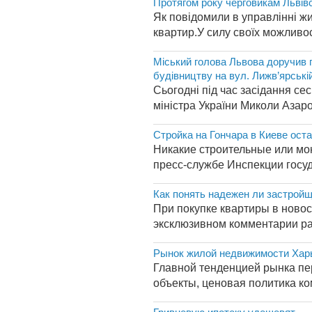
Протягом року черговикам Львівс
Як повідомили в управлінні ж
квартир.У силу своїх можливос
Міський голова Львова доручив п
будівництву на вул. Лижв’ярські
Сьогодні під час засідання с
міністра України Миколи Азар
Стройка на Гончара в Киеве ост
Никакие строительные или мон
пресс-службе Инспекции госуд
Как понять надежен ли застрой
При покупке квартиры в новос
эксклюзивном комментарии ра
Рынок жилой недвижимости Харьк
Главной тенденцией рынка пе
объекты, ценовая политика ко