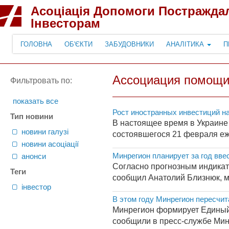
Асоціація Допомоги Постражда
Інвесторам
ГОЛОВНА
ОБ'ЄКТИ
ЗАБУДОВНИКИ
АНАЛІТИКА
П
Ассоциация помощи
Фильтровать по:
показать все
Рост иностранных инвестиций н
Тип новини
В настоящее время в Украине
новини галузі
состоявшегося 21 февраля еж
новини асоціації
Минрегион планирует за год ввес
анонси
Согласно прогнозным индикати
Теги
сообщил Анатолий Близнюк, ми
інвестор
В этом году Минрегион пересчи
Минрегион формирует Единый
сообщили в пресс-службе Мини