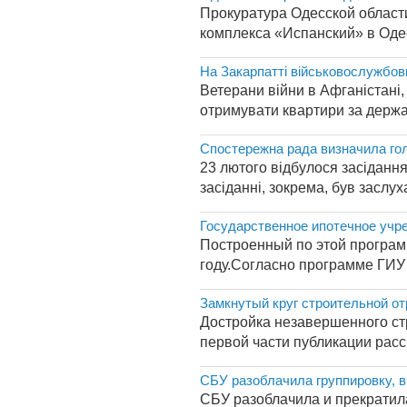
Прокуратура Одесской област
комплекса «Испанский» в Одес
На Закарпатті військовослужбов
Ветерани війни в Афганістані,
отримувати квартири за держа
Спостережна рада визначила гол
23 лютого відбулося засіданн
засіданні, зокрема, був заслу
Государственное ипотечное учре
Построенный по этой програм
году.Согласно программе ГИУ в
Замкнутый круг строительной о
Достройка незавершенного стр
первой части публикации расс
СБУ разоблачила группировку, 
СБУ разоблачила и прекратил