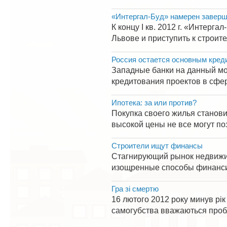
«Интергал-Буд» намерен заверши
К концу I кв. 2012 г. «Интерг
Львове и приступить к строите
Россия остается основным кред
Западные банки на данный мо
кредитования проектов в сфер
Ипотека: за или против?
Покупка своего жилья станови
высокой цены не все могут по
Строители ищут финансы
Стагнирующий рынок недвижимо
изощренные способы финансир
Гра зі смертю
16 лютого 2012 року минув рік
самогубства вважаються пробле