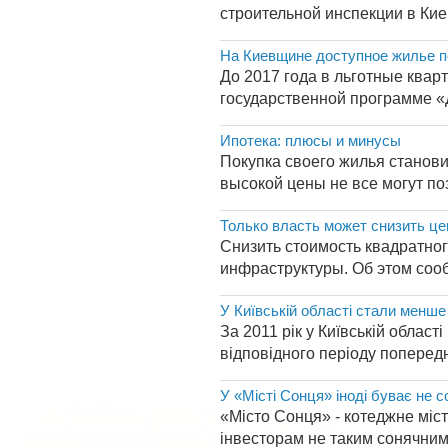
строительной инспекции в Киев
На Киевщине доступное жилье по
До 2017 года в льготные квар
государственной программе «Д
Ипотека: плюсы и минусы
Покупка своего жилья станови
высокой цены не все могут по
Только власть может снизить ц
Снизить стоимость квадратног
инфраструктуры. Об этом соо
У Київській області стали менш
За 2011 рік у Київській област
відповідного періоду попередн
У «Місті Сонця» іноді буває не 
«Місто Сонця» - котеджне міс
інвесторам не таким сонячним.