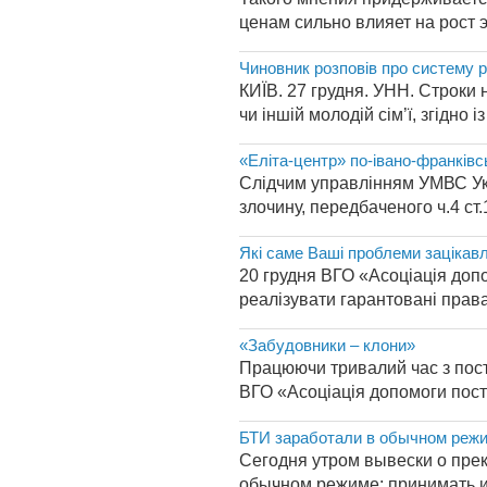
ценам сильно влияет на рост 
Чиновник розповів про систему ре
КИЇВ. 27 грудня. УНН. Строки 
чи іншій молодій сім’ї, згідно 
«Еліта-центр» по-івано-франківсь
Слідчим управлінням УМВС Укр
злочину, передбаченого ч.4 ст
Які саме Ваші проблеми зацікав
20 грудня ВГО «Асоціація доп
реалізувати гарантовані права
«Забудовники – клони»
Працюючи тривалий час з пост
ВГО «Асоціація допомоги пост
БТИ заработали в обычном реж
Сегодня утром вывески о пре
обычном режиме: принимать и 