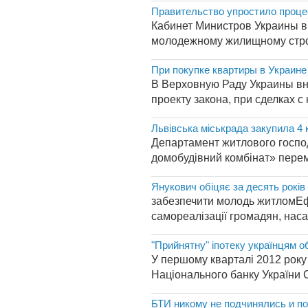
Правительство упростило проце
Кабинет Министров Украины в
молодежному жилищному строи
При покупке квартиры в Украине
В Верховную Раду Украины вн
проекту закона, при сделках 
Львівська міськрада закупила 4 к
Департамент житлового господ
домобудівний комбінат» перем
Янукович обіцяє за десять рокі
забезпечити молодь житломЕф
самореалізації громадян, наса
"Прийнятну" іпотеку українцям о
У першому кварталі 2012 року
Національного банку України С
БТИ никому не подчинялись и п