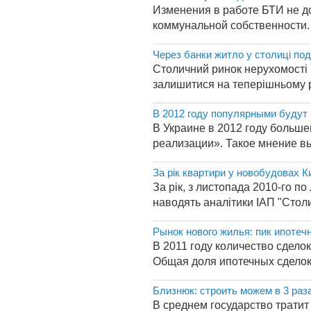
Изменения в работе БТИ не д
коммунальной собственности. 
Через банки житло у столиці п
Столичний ринок нерухомості 
залишитися на теперішньому р
В 2012 году популярными будут
В Украине в 2012 году больш
реализации». Такое мнение выс
За рік квартири у новобудовах К
За рік, з листопада 2010-го по
наводять аналітики ІАП "Столи
Рынок нового жилья: пик ипотеч
В 2011 году количество сдело
Общая доля ипотечных сделок 
Близнюк: строить можем в 3 раз
В среднем государство тратит