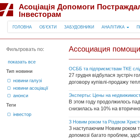
Асоціація Допомоги Постражда
Інвесторам
ГОЛОВНА
ОБ'ЄКТИ
ЗАБУДОВНИКИ
АНАЛІТИКА
П
Ассоциация помощи
Фильтровать по:
показать все
ОСББ та підприємствам ТКЕ слі
Тип новини
27 грудня відбулася зустріч г
новини галузі
договору купівлі-продажу тепла 
новини асоціації
Эксперты: Цены на недвижимост
анонси
В этом году продолжилось пад
Теги
снизилась на 10% на вторично
інвестор
З Новим роком та Різдвом Христ
З наступаючим Новим роком та
допомозі багато проблем, здобу