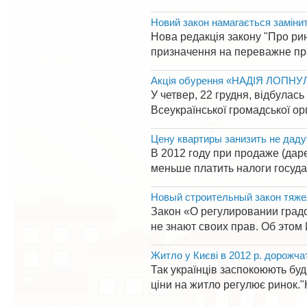
Новий закон намагається заміни
Нова редакція закону "Про рин
призначення на переважне пра
Акція обурення «НАДІЯ ЛОПНУ
У четвер, 22 грудня, відбулас
Всеукраїнської громадської ор
Цену квартиры занизить не дад
В 2012 году при продаже (дар
меньше платить налоги госуда
Новый строительный закон тяже
Закон «О регулировании градо
не знают своих прав. Об это
Житло у Києві в 2012 р. дорожча
Так українців заспокоюють буді
ціни на житло регулює ринок."Н