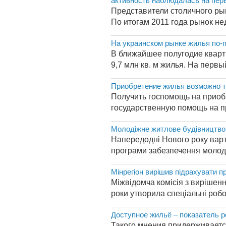
активность наблюдалась на пер
Представители столичного ры
По итогам 2011 года рынок не
На украинском рынке жилья по-
В ближайшее полугодие кварти
9,7 млн кв. м жилья. На первы
Приобретение жилья возможно т
Получить госпомощь на приоб
государственную помощь на пр
Молодіжне житлове будівництво
Напередодні Нового року варт
програми забезпечення молоді
Мінрегіон вирішив підрахувати пр
Міжвідомча комісія з вирішен
роки утворила спеціальні робоч
Доступное жильё – показатель р
Такого мнения придерживаетс