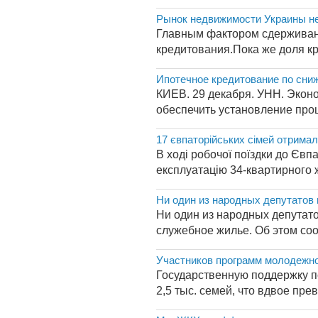
Рынок недвижимости Украины не
Главным фактором сдерживани
кредитования.Пока же доля кр
Ипотечное кредитование по сниж
КИЕВ. 29 декабря. УНН. Экон
обеспечить установление проц
17 євпаторійських сімей отрима
В ході робочої поїздки до Євп
експлуатацію 34-квартирного ж
Ни один из народных депутатов
Ни один из народных депутат
служебное жилье. Об этом со
Участников программ молодежног
Государственную поддержку по
2,5 тыс. семей, что вдвое пре