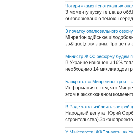
Чотири «камені спотикання» опа
З моменту пуску тепла до об&l
обговорюваною темою і серед к
З початку опалювального сезону
Мінрегіон здійснює цілодобови
зв&lquot;язку з цим.Про це на 
Министр ЖКХ: реформу будем про
В Украине изношены 16% тепло
необходимо 14 миллиардов грив
Банкротство Минрегиностроя – 
Информация о том, что Минре
этом в эксклюзивном коммента
В Раде хотят избавить застройщ
Народный депутат Юрий Серб
строительства).Законопроекто
У Міністерстві ЖКГ знають, як У