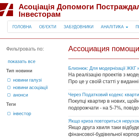
Асоціація Допомоги Постражда
Інвесторам
ГОЛОВНА
ОБ'ЄКТИ
ЗАБУДОВНИКИ
АНАЛІТИКА
П
Ассоциация помощи
Фильтровать по:
показать все
Близнюк: Для модернізації ЖКГ н
Тип новини
На реалізацію проектів з моде
новини галузі
Про це у своїй статті у виданн
новини асоціації
Через Податковий кодекс кварт
анонси
Покупці квартир в нових, щойн
Теги
подорожчати - на 5-7%, повідо
інвестор
Якщо криза повториться нерухоміс
Якщо друга хвиля таки відбуде
фінансової-будівельної корпор