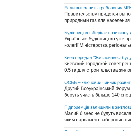
Если выполнить требования МВФ
Правительству придется выпо
природный газ для населения 
Будівництво зберігає позитивну 
Українське будівництво уже пр
колегії Міністерства регіональ
Киев передал "Житлоинвестбуду
Киевский городской совет ре
0,5 га для строительства жил
ОСББ – ключовий чинник розвит
Другий Всеукраїнський Форум О
беруть участь більше 140 спеці
Підприємців залишили в житлов
Малий бізнес не будуть виселя
яким парламент заборонив вик