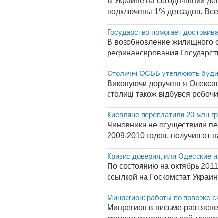
В Украине на сегодняшний де
подключены 1% детсадов. Все
Государство помогает достраив
В возобновление жилищного с
рефинансирования Государств
Столичні ОСББ утеплюють буди
Виконуючи доручення Олексан
столиці також відбувся робочий
Киевляне переплатили 20 млн гр
Чиновники не осуществили пе
2009-2010 годов, получив от 
Кризис доверия, или Одесские 
По состоянию на октябрь 2011
ссылкой на Госкомстат Украин
Минрегион: работы по поверке 
Минрегион в письме-разъяснен