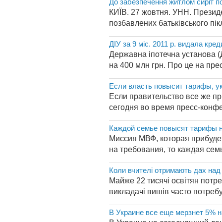
До забезпечення житлом сиріт п
КИЇВ. 27 жовтня. УНН. Презид
позбавлених батьківського пік
ДІУ за 9 міс. 2011 р. видала кре
Державна іпотечна установа (Д
на 400 млн грн. Про це на пре
Если власть повысит тарифы, ук
Если правительство все же пр
сегодня во время пресс-конфе
Каждой семье повысят тарифы н
Миссия МВФ, которая прибудет
на требования, то каждая семь
Коли вчителі отримають дах над
Майже 22 тисячі освітян потре
викладачі вишів часто потреб
В Украине все еще мерзнет 5% 