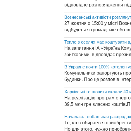
відповідне розпорядження підп
Вознесенські активісти розглян
27 жовтня о 15:00 у місті Возн
відбудеться громадське обгово
Тепло в оселях має коштувати в
На запитання ІА «Україна Кому
збитковими, відповідає презид
В Украине почти 100% котелен 
Комунальники рапортують про г
будинки. Про це розповів Інте
Харківські тепловики вклали 40 
На реалізацію програм енерго
39,5 млн грн власних коштів.Пр
Началась глобальная распрода
Те, кто собирается приобрест
Но для этого, нужно приобрет