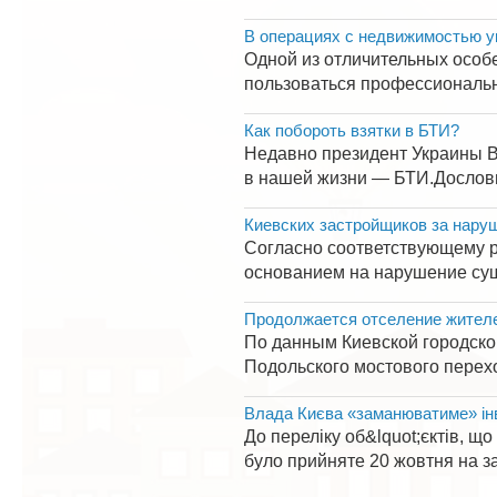
В операциях с недвижимостью у
Одной из отличительных особе
пользоваться профессиональ
Как побороть взятки в БТИ?
Недавно президент Украины 
в нашей жизни — БТИ.Дословн
Киевских застройщиков за нару
Согласно соответствующему ре
основанием на нарушение суще
Продолжается отселение жител
По данным Киевской городско
Подольского мостового перех
Влада Києва «заманюватиме» інве
До переліку об&lquot;єктів, щ
було прийняте 20 жовтня на засі