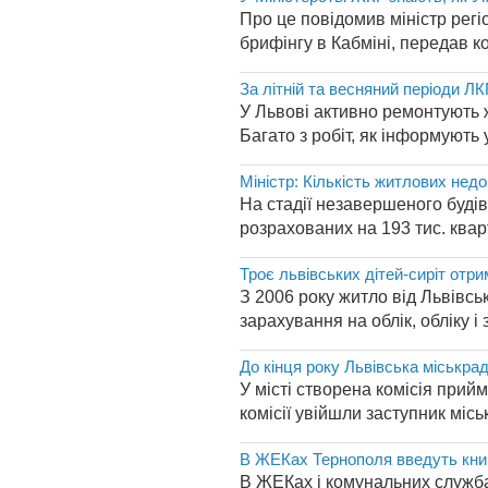
Про це повідомив міністр рег
брифінгу в Кабміні, передав к
За літній та весняний періоди Л
У Львові активно ремонтують 
Багато з робіт, як інформують
Міністр: Кількість житлових недо
На стадії незавершеного будів
розрахованих на 193 тис. квар
Троє львівських дітей-сиріт отри
З 2006 року житло від Львівськ
зарахування на облік, обліку і 
До кінця року Львівська міськрад
У місті створена комісія прий
комісії увійшли заступник місь
В ЖЕКах Тернополя введуть книги
В ЖЕКах і комунальних службах