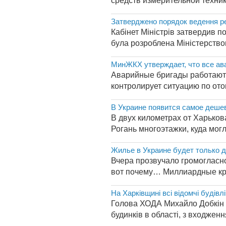
средств измерительной техники
Затверджено порядок ведення р
Кабінет Міністрів затвердив 
була розроблена Міністерством
МинЖКХ утверждает, что все ава
Аварийные бригады работают 
контролирует ситуацию по ото
В Украине появится самое деше
В двух километрах от Харьков
Рогань многоэтажки, куда могл
Жилье в Украине будет только 
Вчера прозвучало громогласно
вот почему… Миллиардные кред
На Харківщині всі відомчі буді
Голова ХОДА Михайло Добкін да
будинків в області, з входжен