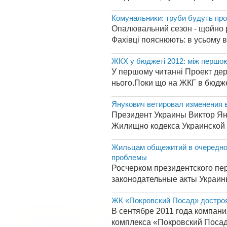
Комунальники: труби будуть прор
Опалювальний сезон - щойно р
Фахівці пояснюють: в усьому в
ЖКХ у бюджеті 2012: між першою 
У першому читанні Проект дер
нього.Поки що на ЖКГ в бюджет
Янукович ветировал изменения
Президент Украины Виктор Яну
Жилищно кодекса Украинской 
Жильцам общежитий в очередной
проблемы
Росчерком президентского пе
законодательные акты Украин
ЖК «Покровский Посад» достроят
В сентябре 2011 года компан
комплекса «Покровский Посад» 