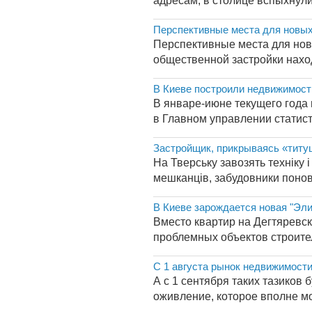
адресам, в столице вспыхнули
Перспективные места для новых
Перспективные места для нов
общественной застройки нахо
В Киеве построили недвижимости
В январе-июне текущего года
в Главном управлении статист
Застройщик, прикрываясь «титуш
На Тверську завозять техніку
мешканців, забудовники понов
В Киеве зарождается новая "Эли
Вместо квартир на Дегтяревс
проблемных объектов строител
С 1 августа рынок недвижимост
А с 1 сентября таких тазиков
оживление, которое вполне мо