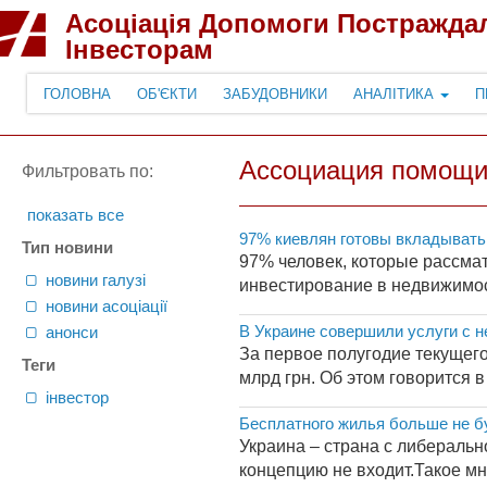
Асоціація Допомоги Постражда
Інвесторам
ГОЛОВНА
ОБ'ЄКТИ
ЗАБУДОВНИКИ
АНАЛІТИКА
П
Ассоциация помощи
Фильтровать по:
показать все
97% киевлян готовы вкладывать
Тип новини
97% человек, которые рассма
новини галузі
инвестирование в недвижимость
новини асоціації
В Украине совершили услуги с н
анонси
За первое полугодие текущег
Теги
млрд грн. Об этом говорится 
інвестор
Бесплатного жилья больше не б
Украина – страна с либеральн
концепцию не входит.Такое мн