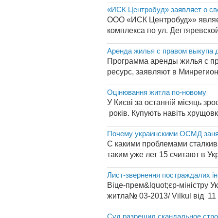
«ИСК Центробуд» заявляет о св
ООО «ИСК Центробуд»» являет
комплекса по ул. Дегтяревской
Аренда жилья с правом выкупа 
Программа аренды жилья с пр
ресурс, заявляют в Минрегион
Оцінювання житла по-новому
У Києві за останній місяць зро
років. Купують навіть хрущовки 
Почему украинскими ОСМД заня
С какими проблемами сталки
таким уже лет 15 считают в Ук
Лист-звернення постраждалих інв
Віце-прем&lquot;єр-міністру У
житла№ 03-2013/ Vilkul від 11
Суд разрешил скандальное стро