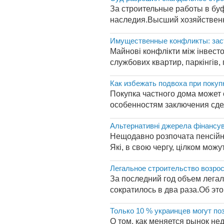
За строительные работы в бу
наследия.Высший хозяйственн
Имущественные конфликты: зас
Майнові конфлікти між інвесто
службових квартир, паркінгів,
Как избежать подвоха при покуп
Покупка частного дома может 
особенностям заключения сдел
Альтернативні джерела фінансув
Нещодавно розпочата пенсійн
Які, в свою чергу, цілком мож
Легальное строительство возрос
За последний год объем легал
сократилось в два раза.Об эт
Только 10 % украинцев могут по
О том, как меняется рынок н