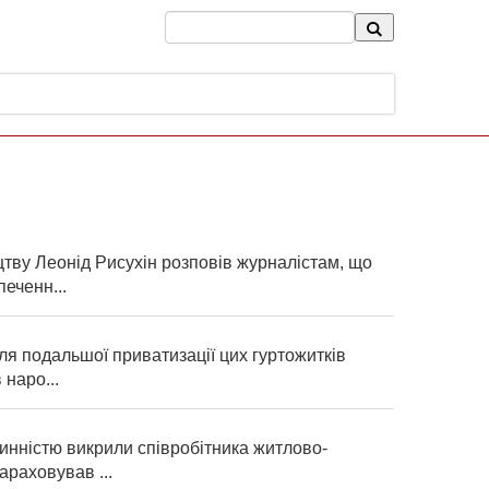
ву Леонід Рисухін розповів журналістам, що
еченн...
ля подальшої приватизації цих гуртожитків
наро...
нністю викрили співробітника житлово-
араховував ...