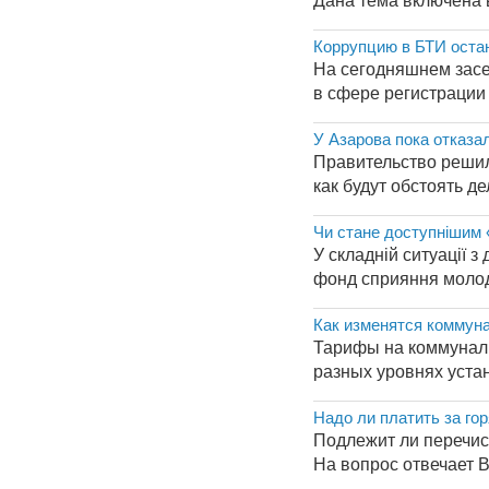
Дана тема включена в
Коррупцию в БТИ оста
На сегодняшнем засе
в сфере регистрации
У Азарова пока отказ
Правительство решил
как будут обстоять д
Чи стане доступнішим 
У складній ситуації 
фонд сприяння молоді
Как изменятся коммун
Тарифы на коммуналь
разных уровнях уста
Надо ли платить за гор
Подлежит ли перечисл
На вопрос отвечает В