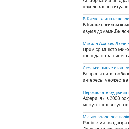
Альтернативная сдел
обусловлено ситуацие
В Киеве элитные новос
В Киеве в жилом ком
двумя домами.Выясни
Микола Азаров: Люди м
Прем’єр-міністр Мико
господарства винести
Сколько нынче стоит ж
Вопросы налогооблож
интересы множества 
Нерозпочате будівницт
Афери, які з 2008 рок
можуть спровокувати м
Міська влада дає надію
Раніше ми неодноразо