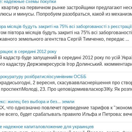
е: надежные схемы покупки
 квартир на первичном рынке застройщики предлагают нес
люсы и минусы. Попробуем разобраться, какой из механизм
ора місяців будуть закриті на 75% всі заборгованості з реєстраці
гом півтора місяців будуть закриті на 75% всі заборгованості 
авного земельного агентства Сергій Тимченко, передає ...
рацює в середині 2012 року
кадастр буде запущений в середині 2012 року по усій Укра
о кадастру Держземресурсів Ігор Долинський. ккомментарий
прокуратуру розібратисяізсумнівним ОСББ
крадисьогодні, 2 вересня, скасуваввласнерішення про ств
проспектіМолоді, 23. Про цеповідомиввласкорЗІКу. Як розпо
: жилец без выбора и без... земли
Х, что однозначно повлечет приведение тарифов к "экономи
ее всего, будет срабатывать правило Ильфа и Петрова: вече
 надежное капиталовложение для украинцев