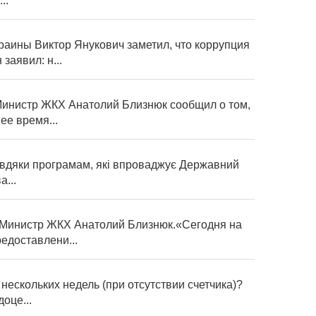
..
аины Виктор Янукович заметил, что коррупция
аявил: н...
Министр ЖКХ Анатолий Близнюк сообщил о том,
ее время...
 завдяки програмам, які впроваджує Державний
...
- Министр ЖКХ Анатолий Близнюк.«Сегодня на
едоставлени...
ескольких недель (при отсутствии счетчика)?
оце...