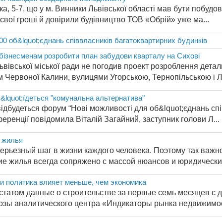
ка, 5-7, що у м. Винники Львівської області мав бути побудо
 свої гроші й довірили будівництво ТОВ «Обрій» уже ма...
00 об&lquot;єднань співвласників багатоквартирних будинків
бізнесменам розробити план забудови кварталу на Сихові
ьвівської міської ради не погодив проект розроблення детал
Червоної Калини, вулицями Угорською, Тернопільською і Лу
&lquot;їдеться "комунальна альтернатива"
відбудеться форум “Нові можливості для об&lquot;єднань спі
еренції повідомила Віталій Загайний, заступник голови Л...
 жилья
ерьезный шаг в жизни каждого человека. Поэтому так важн
е жилья всегда сопряжено с массой нюансов и юридических
и политика влияет меньше, чем экономика
татом данные о строительстве за первые семь месяцев с 
озы аналитического центра «Индикаторы рынка недвижимост