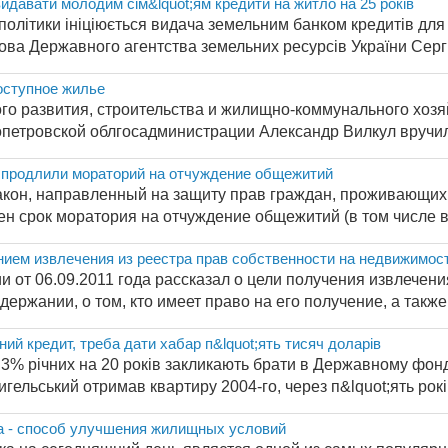
идавати молодим сім&lquot;ям кредити на житло на 25 років
політики ініціюється видача земельним банком кредитів для
ова Державного агентства земельних ресурсів України Сергі.
ступное жилье
го развития, строительства и жилищно-коммунального хоз
петровской облгосадминистрации Александр Вилкул вручили 
а продлили мораторий на отчуждение общежитий
кон, направленный на защиту прав граждан, проживающих
ен срок моратория на отчуждение общежитий (в том числе в
ием извлечения из реестра прав собственности на недвижимос
 от 06.09.2011 года рассказал о цели получения извлечени
ержании, о том, кто имеет право на его получение, а также 
ий кредит, треба дати хабар п&lquot;ять тисяч доларів
д 3% річних на 20 років закликають брати в Державному фо
ельський отримав квартиру 2004-го, через п&lquot;ять років 
а - способ улучшения жилищных условий