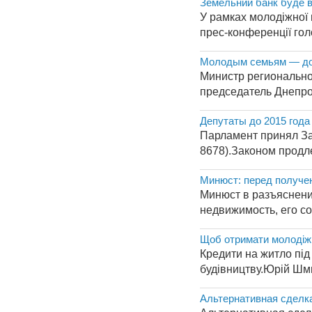
Земельний банк буде в
У рамках молодіжної 
прес-конференції гол
Молодым семьям — до
Министр регионально
председатель Днепро
Депутаты до 2015 год
Парламент принял За
8678).Законом продл
Минюст: перед получен
Минюст в разъяснении
недвижимость, его сод
Щоб отримати молодіжн
Кредити на житло пі
будівництву.Юрій Шмиг
Альтернативная сделк