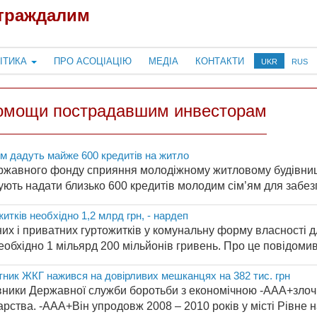
страждалим
ІТИКА
ПРО АСОЦІАЦІЮ
МЕДІА
КОНТАКТИ
UKR
RUS
омощи пострадавшим инвесторам
ям дадуть майже 600 кредитів на житло
ржавного фонду сприяння молодіжному житловому будівницт
ують надати близько 600 кредитів молодим сім’ям для забезп
итків необхідно 1,2 млрд грн, - нардеп
х і приватних гуртожитків у комунальну форму власності д
обхідно 1 мільярд 200 мільйонів гривень. Про це повідомив 
ітник ЖКГ нажився на довірливих мешканцях на 382 тис. грн
вники Державної служби боротьби з економічною -AAA+злочи
рства. -AAA+Він упродовж 2008 – 2010 років у місті Рівне н