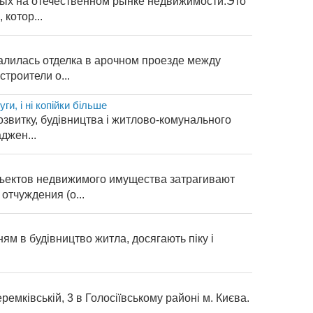
ных на отечественном рынке недвижимости.Это
котор...
алилась отделка в арочном проезде между
троители о...
, і ні копійки більше
звитку, будівництва і житлово-комунального
джен...
ъектов недвижимого имущества затрагивают
тчуждения (о...
ням в будівництво житла, досягають піку і
мківській, 3 в Голосіївському районі м. Києва.