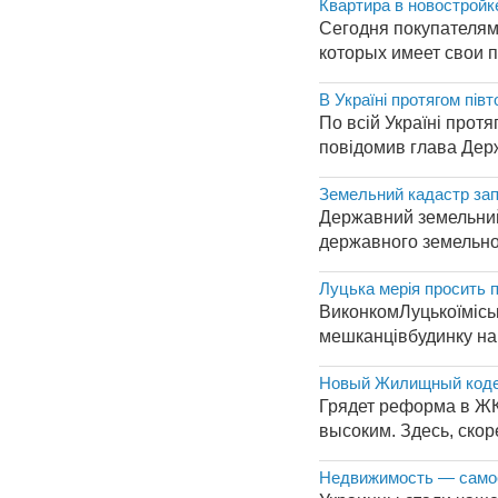
Квартира в новостройк
Сегодня покупателям
которых имеет свои п
В Україні протягом півт
По всій Україні протя
повідомив глава Держ
Земельний кадастр зап
Державний земельний 
державного земельног
Луцька мерія просить 
ВиконкомЛуцькоїмісь
мешканцівбудинку на 
Новый Жилищный кодекс
Грядет реформа в ЖК
высоким. Здесь, скор
Недвижимость — самое