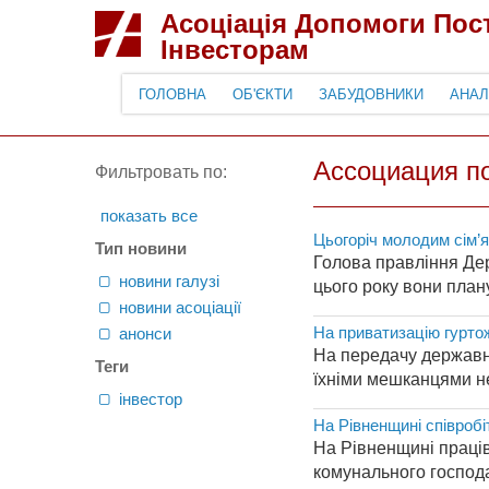
Асоціація Допомоги По
Інвесторам
ГОЛОВНА
ОБ'ЄКТИ
ЗАБУДОВНИКИ
АНАЛ
Ассоциация п
Фильтровать по:
показать все
Цьогоріч молодим сім’
Тип новини
Голова правління Де
новини галузі
цього року вони план
новини асоціації
На приватизацію гуртож
анонси
На передачу державни
Теги
їхніми мешканцями не
інвестор
На Рівненщині співроб
На Рівненщині праці
комунального господа