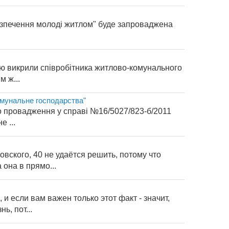
безпечення молоді житлом" буде запроваджена
ю викрили співробітника житлово-комунального
 ж...
омунальне господарства"
но провадження у справі №16/5027/823-б/2011
 ...
ского, 40 не удаётся решить, потому что
она в прямо...
если вам важен только этот факт - значит,
ь, пот...