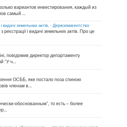
колько вариантов инвестирования, каждый из
ов самый ...
ї і видачі земельних актів, - Держземагентство
з реєстрації і видачі земельних актів. Про це
їні, повідомив директор департаменту
 "У ч...
орення ОСББ, яке постало поза спиною
вів членам в...
чески-обоснованным", то есть – более
р...