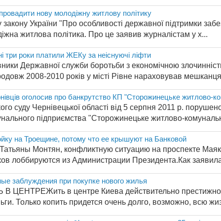
провадити нову молодіжну житлову політику
 закону України "Про особливості державної підтримки за
жна житлова політика. Про це заявив журналістам у х...
і три роки платили ЖЕКу за неіснуючі ліфти
вники Державної служби боротьби з економічною злочинніст
родовж 2008-2010 років у місті Рівне нараховував мешканцям
нівців оголосив про банкрутство КП "Сторожинецьке житлово-к
го суду Чернівецької області від 5 серпня 2011 р. поруше
унального підприємства "Сторожинецьке житлово-комунальне
ойку на Троещине, потому что ее крышуют на Банковой
Татьяны Монтян, конфликтную ситуацию на проспекте Маяков
ов лоббируются из Администрации Президента.Как заявила 
ые заблуждения при покупке нового жилья
 ЦЕНТРЕЖить в центре Киева действительно престижно, и 
ги. Только копить придется очень долго, возможно, всю жизн