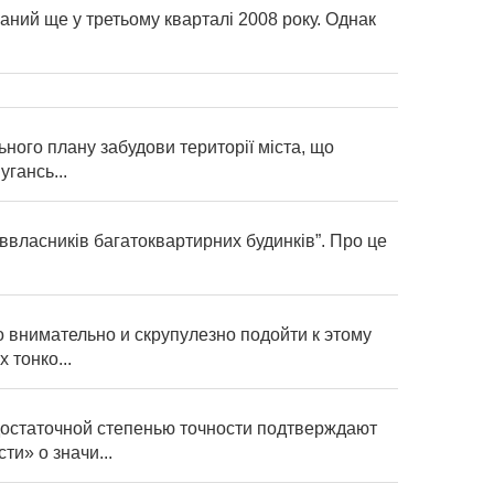
ваний ще у третьому кварталі 2008 року. Однак
ьного плану забудови території міста, що
гансь...
ввласників багатоквартирних будинків”. Про це
о внимательно и скрупулезно подойти к этому
 тонко...
достаточной степенью точности подтверждают
и» о значи...