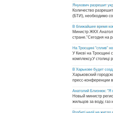
Янукович разрешит ук
Количество разрешит
(БТИ), необходимо со
В ближайшее время ко
Министр ЖКХ Анатоли
стране."Сегодня на р
На Троєщині "сплив" но
У Києві на Троєщині 
комплексу.У столиці р
В Харькове будет соз
Харьковский городск
пресс-конференции в 
Анатолий Близнюк: "Я п
Новый министр регион
жильцов за воду, газ
Розбиті надії на житло