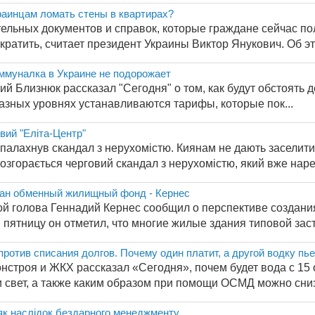
раинцам ломать стены в квартирах?
ельных документов и справок, которые граждане сейчас п
кратить, считает президент Украины Виктор Янукович. Об это
ммуналка в Украине не подорожает
й Близнюк рассказал "Сегодня" о том, как будут обстоять 
азных уровнях устанавливаются тарифы, которые пок...
вий "Еліта-Центр"
спалахнув скандал з нерухомістю. Киянам не дають заселитис
озгорається черговий скандал з нерухомістю, який вже нарек
дан обменный жилищный фонд - Кернес
ой голова Геннадий Кернес сообщил о перспективе создан
пятницу он отметил, что многие жилые здания типовой застр
ротив списания долгов. Почему один платит, а другой водку пье
строя и ЖКХ рассказал «Сегодня», почем будет вода с 15 
 и свет, а также каким образом при помощи ОСМД можно снизи
 як наслідок бездарного менеджменту