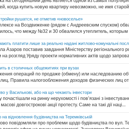
ка на сегодняшний день является одной из самых популяр
й, когда купить новую квартиру невозможно, не имя старой, 
тройки рушатся, не отметив «новоселье»
плексе на Воздвиженке (рядом с Андреевским спуском) обв
лось, что между №32 и 30 обвалился утеплитель, которым с
ають платити лише за реально надані житлово-комунальні послуги
ла Азаров поставив завдання Міністерству регіонального ро
 на розгляд Уряду проекти нормативних актів щодо запрова
ить в столичных общежитиях при вузах
ения операций по продаже (обмену) или наследованию об
лиц. Правила налогообложения доходов физических лиц от о
во у Василькові, або на що чекають інвестори
у почастішали на ринку нерухомості і пов’язані з інвестуван
асові довгострокові акції протесту. Саме на такі дії наці...
 на відновлення будівництва на Теремківській
во повідомляли про проблеми щодо будівництва по вул. Тере