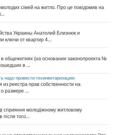
 молодих сімей на житло. Про це повідомив на
..
яйства Украины Анатолий Близнюк и
ключи от квартир 4...
 в общежитиях (на основании законопроекта №
ошедших в ...
ть надо провести техинветаризацию
я из реестра прав собственности на
о размере ...
нді сприяння молодіжному житловому
після того...