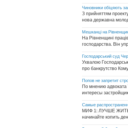
Чиновники обіцяють за
З прийняттям проекту
нова державна молоді
Мешканці на Рівненщин
На Рівненщині праці
господарства. Він уп
Господарський суд Чер
Ухвалою Господарсько
про банкрутство Ком
Попов не запретит стр
По мнению адвоката 
интересы застройщик
Самые распространенн
МИФ 1: ЛУЧШЕ ЖИТЬ В
начинайте копить день