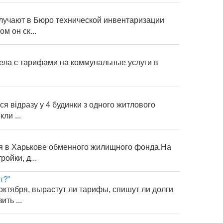
олучают в Бюро технической инвентаризации
м он ск...
дела с тарифами на коммунальные услуги в
я відразу у 4 будинки з одного житлового
ли ...
ия в Харькове обменного жилищного фонда.На
ойки, д...
т?"
октября, вырастут ли тарифы, спишут ли долги
ть ...