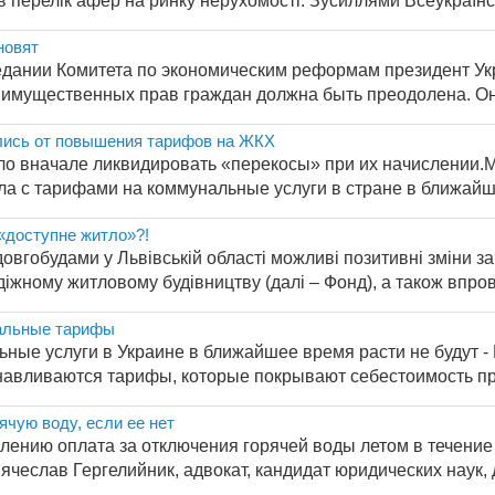
 перелік афер на ринку нерухомості. Зусиллями Всеукраїнс.
новят
дании Комитета по экономическим реформам президент Укр
 имущественных прав граждан должна быть преодолена. Он з
ались от повышения тарифов на ЖКХ
о вначале ликвидировать «перекосы» при их начислении.
ела с тарифами на коммунальные услуги в стране в ближайш
«доступне житло»?!
з довгобудами у Львівській області можливі позитивні зміни
жному житловому будівництву (далі – Фонд), а також впрова
альные тарифы
ные услуги в Украине в ближайшее время расти не будут 
навливаются тарифы, которые покрывают себестоимость пр
ячую воду, если ее нет
ению оплата за отключения горячей воды летом в течение н
ячеслав Гергелийник, адвокат, кандидат юридических наук, д