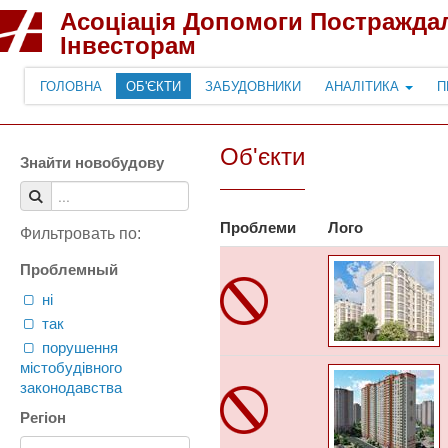
Асоціація Допомоги Постражда
Інвесторам
ГОЛОВНА
ОБ'ЄКТИ
ЗАБУДОВНИКИ
АНАЛІТИКА
П
Об'єкти
Знайти новобудову
Проблеми
Лого
Фильтровать по:
Проблемный
ні
так
порушення
містобудівного
законодавства
Регіон