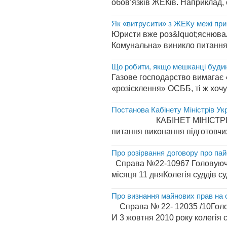
обов’язків ЖЕКів. Наприклад, 
Як «витрусити» з ЖЕКу межі при
Юристи вже роз&lquot;яснювал
Комунальна» виникло питання:
Що робити, якщо мешканці буди
Газове господарство вимагає 
«розісклення» ОСББ, ті ж хочу
Постанова Кабінету Міністрів Укр
КАБІНЕТ МІНІСТРІВ У
питання виконання підготовчих 
Про розірвання договору про пай
Справа №22-10967 Головуючий
місяця 11 дняКолегія суддів с
Про визнання майнових прав на о
Справа № 22- 12035 /10Головую
И 3 жовтня 2010 року колегія с