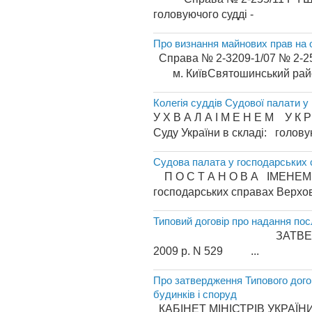
головуючого судд
Про визнання майнових прав на 
Справа № 2-3209-1
м. КиївСвятошинський район
Колегія суддів Судової палати у
У Х В А Л А І М Е Н Е М У К Р
Суду України в складі: головую
Судова палата у господарських 
П О С Т А Н О В А І
господарських справах Верховн
Типовий договір про надання пос
ЗАТВЕРДЖЕНО пос
2009 р. N 529 ...
Про затвердження Типового дого
будинків і споруд
КАБІНЕТ МІНІСТРІВ УКРА