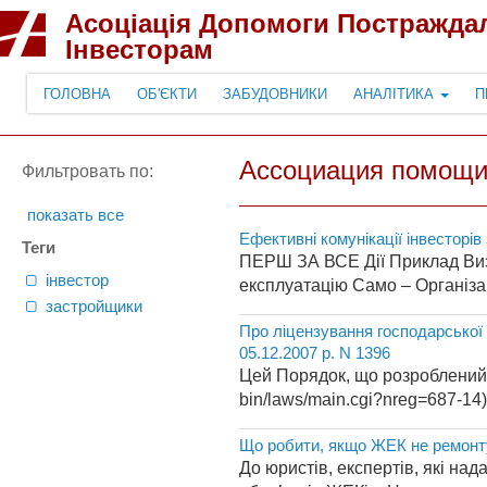
Асоціація Допомоги Постражда
Інвесторам
ГОЛОВНА
ОБ'ЄКТИ
ЗАБУДОВНИКИ
АНАЛІТИКА
П
Ассоциация помощи
Фильтровать по:
показать все
Ефективні комунікації інвесторів 
Теги
ПЕРШ ЗА ВСЕ Дії Приклад Виз
інвестор
експлуатацію Само – Організаці
застройщики
Про ліцензування господарської д
05.12.2007 р. N 1396
Цей Порядок, що розроблений ві
bin/laws/main.cgi?nreg=687-14)
Що робити, якщо ЖЕК не ремонт
До юристів, експертів, які на