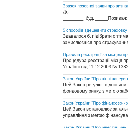
Зразок позовної заяви про визна
До _________________________
________, буд. _____Позивач:
5 способів здешевити страховку
Здавалося б, підібрати оптим
замислюєшся про страхування 
Правила реєстрації за місцем п
Процедура реєстрації місця п
Україні» від 11.12.2003 № 1382-I
Закон України "Про цінні папери
Цей Закон регулює відносини, 
фондовому ринку, з метою забе
Закон України "Про фінансово-кр
Цей Закон встановлює загальні
управління з метою фінансуван
Закон України "Про інвестиційну 