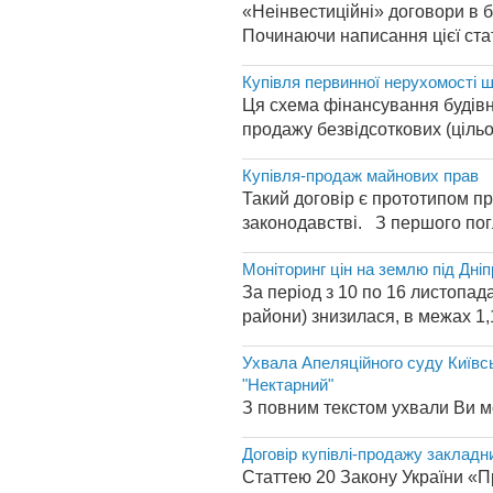
«Неінвестиційні» договори в бу
Починаючи написання цієї статт
Купівля первинної нерухомості ш
Ця схема фінансування будівни
продажу безвідсоткових (цільо
Купівля-продаж майнових прав
Такий договір є прототипом пр
законодавстві. З першого погл
Моніторинг цін на землю під Дні
За період з 10 по 16 листопад
райони) знизилася, в межах 1,1
Ухвала Апеляційного суду Київсь
"Нектарний"
З повним текстом ухвали Ви мо
Договір купівлі-продажу закладн
Статтею 20 Закону України «Пр