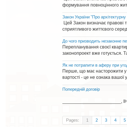
формування повноцінного жит
Закон України "Про архітектурну 
Цей Закон визначає правові та
сприятливого життєвого середо
До чого призводить незаконне п
Перепланування своєї квартири
законопроект вже готується. Т
Як не потрапити в аферу при уго
Перше, що має насторожити у в
вартості - це не ознака вашої у
Попередній договір
ПОПЕРЕДНІЙ ДОГОВІРМі
_______________________, ІН 
Pages:
1
2
3
4
5