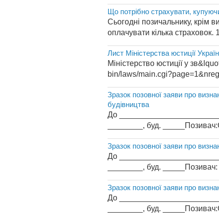
Що потрібно страхувати, купуюч
Сьогодні позичальнику, крім в
оплачувати кілька страховок. 1
Лист Міністерства юстиції Украї
Міністерство юстиції у зв&lquot
bin/laws/main.cgi?page=1&nreg=
Зразок позовної заяви про визна
будівництва
До _________________________
________, буд. _____Позивач:
Зразок позовної заяви про визна
До _________________________
________, буд. _____Позивач:
Зразок позовної заяви про визна
До _________________________
________, буд. _____Позивач: