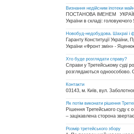
Визнання недійсним іпотеки май
ПОСТАНОВА ІМЕНЕМ УКРАЇНИ
України в складі: головуючого Я
Новобуд-недобудова. Шахраї і ф
Гаранту Конституції України, 
України «Фронт змін» - Яценюку 
Хто буде розглядати справу?
Справи у Третейському суді р
розглядаються одноособово. Ск
Контакти
03143, м. Київ, вул. Заболотног
Як потім виконати рішення Трете
Рішення Третейського суду є 
– зацікавлена сторона звертає
Розмір третейського збору