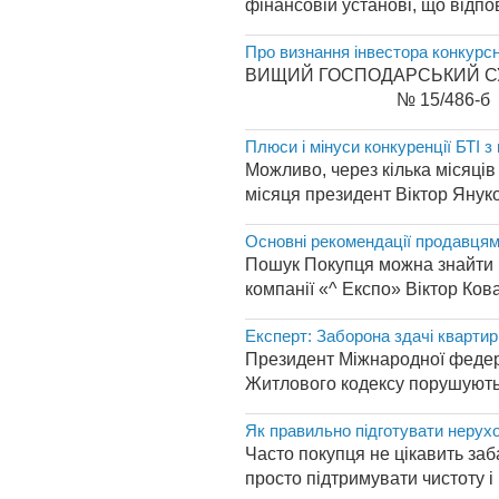
фінансовій установі, що відпо
Про визнання інвестора конкурс
ВИЩИЙ ГОСПОДАРСЬК
№ 15/486-б Вищи
Плюси і мінуси конкуренції БТІ 
Можливо, через кілька місяц
місяця президент Віктор Януко
Основні рекомендації продавця
Пошук Покупця можна знайти і 
компанії «^ Експо» Віктор Ко
Експерт: Заборона здачі квартир
Президент Міжнародної федера
Житлового кодексу порушують 
Як правильно підготувати нерух
Часто покупця не цікавить заб
просто підтримувати чистоту і