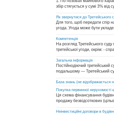
1. По позовах майнового харак
збір стягується у сумі 3% від 
Як звернутися до Третейського 
Для того, щоб передати спір н
угода. Угода може бути укладе
Компетенція
На розгляд Третейського суду 
третейської угоди, окрім: - с
Загальна інформація
Постійнодіючий третейський су
подальшому — Третейський суд
База знань (не відображається н
Покупка первинної нерухомості ш
Ця схема фінансування будівни
продажу безвідсоткових (цільо
Неінвестиційні договори в будівн