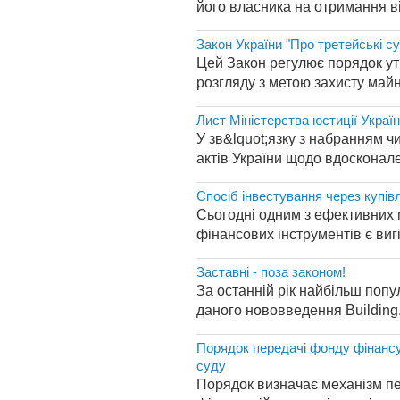
його власника на отримання в
Закон України "Про третейські с
Цей Закон регулює порядок утв
розгляду з метою захисту май
Лист Міністерства юстиції Украї
У зв&lquot;язку з набранням ч
актів України щодо вдосконал
Спосіб інвестування через купі
Сьогодні одним з ефективних м
фінансових інструментів є вигід
Заставні - поза законом!
За останній рік найбільш попу
даного нововведення Building.
Порядок передачі фонду фінансув
суду
Порядок визначає механізм пе