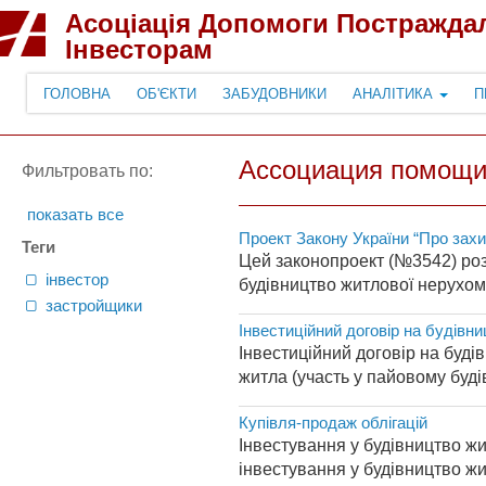
Асоціація Допомоги Постражда
Інвесторам
ГОЛОВНА
ОБ'ЄКТИ
ЗАБУДОВНИКИ
АНАЛІТИКА
П
Ассоциация помощи
Фильтровать по:
показать все
Проект Закону України “Про захи
Теги
Цей законопроект (№3542) роз
інвестор
будівництво житлової нерухомо
застройщики
Інвестиційний договір на будівн
Інвестиційний договір на буді
житла (участь у пайовому буді
Купівля-продаж облігацій
Інвестування у будівництво ж
інвестування у будівництво жит